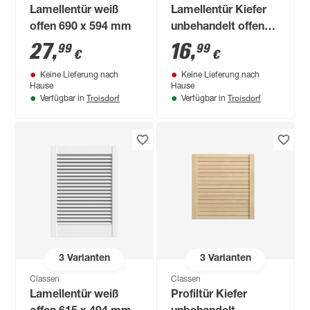
Lamellentür weiß
Lamellentür Kiefer
offen 690 x 594 mm
unbehandelt offen
395 x 494 mm
27
,
16
,
99
99
€
€
Keine Lieferung nach
Keine Lieferung nach
Hause
Hause
Troisdorf
Troisdorf
Verfügbar in
Verfügbar in
3
Varianten
3
Varianten
Classen
Classen
Lamellentür weiß
Profiltür Kiefer