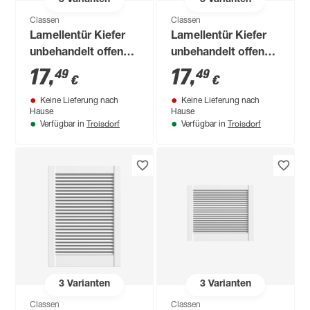
3
Varianten
3
Varianten
Classen
Classen
Lamellentür Kiefer
Lamellentür Kiefer
unbehandelt offen
unbehandelt offen
690 x 394 mm
615 x 494 mm
17
,
17
,
49
49
€
€
Keine Lieferung nach
Keine Lieferung nach
Hause
Hause
Troisdorf
Troisdorf
Verfügbar in
Verfügbar in
3
Varianten
3
Varianten
Classen
Classen