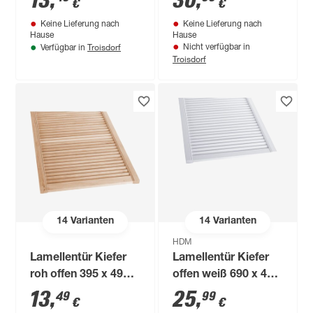
13
,
30
,
€
€
Keine Lieferung nach
Keine Lieferung nach
Hause
Hause
Troisdorf
Nicht verfügbar in
Verfügbar in
Troisdorf
14
Varianten
14
Varianten
HDM
Lamellentür Kiefer
Lamellentür Kiefer
roh offen 395 x 494 x
offen weiß 690 x 494
21 mm
x 21 mm
13
,
25
,
49
99
€
€