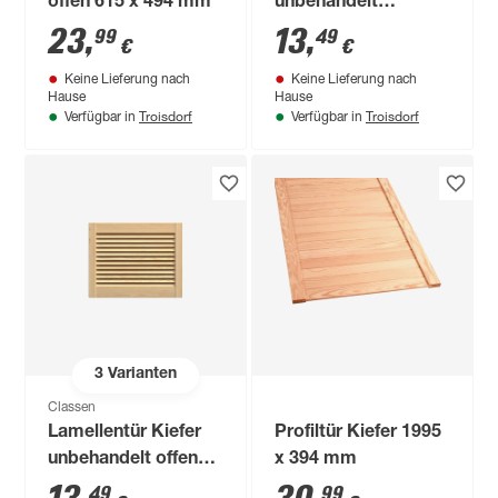
offen 615 x 494 mm
unbehandelt
geschlossen 474 x
23
,
13
,
99
49
€
€
494 mm
Keine Lieferung nach
Keine Lieferung nach
Hause
Hause
Troisdorf
Troisdorf
Verfügbar in
Verfügbar in
3
Varianten
Classen
Lamellentür Kiefer
Profiltür Kiefer 1995
unbehandelt offen
x 394 mm
395 x 494 mm
49
99