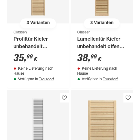
3
Varianten
3
Varianten
Classen
Classen
Profiltür Kiefer
Lamellentür Kiefer
unbehandelt
unbehandelt offen
geschlossen 1995 x
2013 x 594 mm
35
,
38
,
99
99
€
€
494 mm
Keine Lieferung nach
Keine Lieferung nach
Hause
Hause
Troisdorf
Troisdorf
Verfügbar in
Verfügbar in