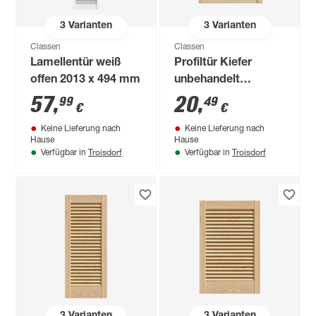
3
Varianten
3
Varianten
Classen
Classen
Lamellentür weiß
Profiltür Kiefer
offen 2013 x 494 mm
unbehandelt
geschlossen 766 x
57
,
20
,
99
49
€
€
494 mm
Keine Lieferung nach
Keine Lieferung nach
Hause
Hause
Troisdorf
Troisdorf
Verfügbar in
Verfügbar in