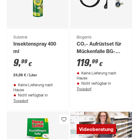
Substral
Biogents
Insektenspray 400
CO₂- Aufrüstset für
ml
Mückenfalle BG-
Booster
9
,
119
,
99
99
€
€
Keine Lieferung nach
24,98 € / Liter
Hause
Nicht verfügbar in
Keine Lieferung nach
Troisdorf
Hause
Nicht verfügbar in
Troisdorf
Videoberatung