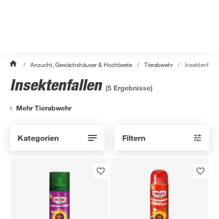
/
Anzucht, Gewächshäuser & Hochbeete
/
Tierabwehr
/
Insektenfalle
Insektenfallen
(
5
Ergebnisse)
Mehr Tierabwehr
Kategorien
Filtern