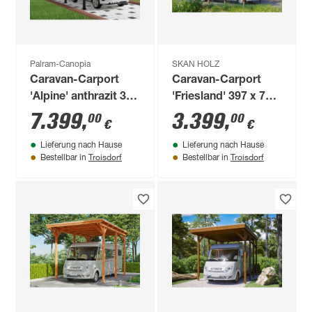
Palram-Canopia
SKAN HOLZ
Caravan-Carport
Caravan-Carport
'Alpine' anthrazit 359
'Friesland' 397 x 708
x 1077 cm
cm nussbaum
7.399
,
3.399
,
00
00
€
€
Polycarbonat grau
Lieferung nach Hause
Lieferung nach Hause
Troisdorf
Troisdorf
Bestellbar in
Bestellbar in