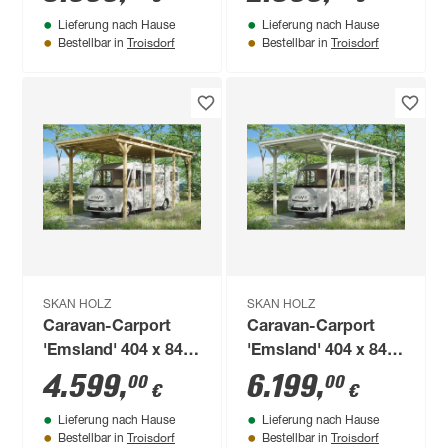
Polycarbonat grau
Lieferung nach Hause
Lieferung nach Hause
Troisdorf
Troisdorf
Bestellbar in
Bestellbar in
SKAN HOLZ
SKAN HOLZ
Caravan-Carport
Caravan-Carport
'Emsland' 404 x 846
'Emsland' 404 x 846
cm unbehandelt
cm weiß
4.599
,
6.199
,
00
00
€
€
Lieferung nach Hause
Lieferung nach Hause
Troisdorf
Troisdorf
Bestellbar in
Bestellbar in