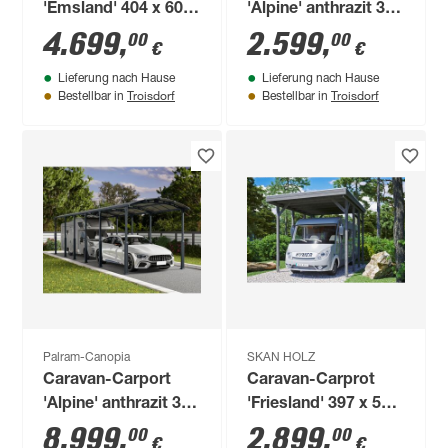
'Emsland' 404 x 604
'Alpine' anthrazit 359
cm schiefergrau
x 435 cm
4.699
,
2.599
,
00
00
€
€
Polycarbonat grau
Lieferung nach Hause
Lieferung nach Hause
Troisdorf
Troisdorf
Bestellbar in
Bestellbar in
Palram-Canopia
SKAN HOLZ
Caravan-Carport
Caravan-Carprot
'Alpine' anthrazit 359
'Friesland' 397 x 555
x 1290 cm
cm schiefergrau
8.999
,
2.899
,
00
00
€
€