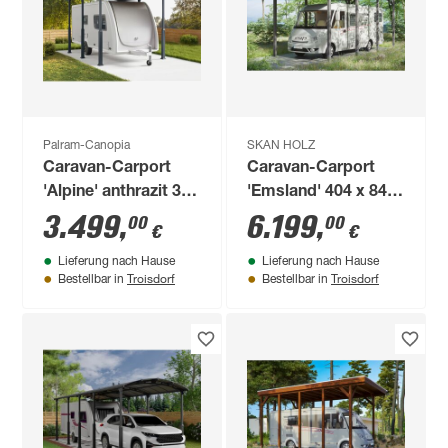
Palram-Canopia
SKAN HOLZ
Caravan-Carport
Caravan-Carport
'Alpine' anthrazit 359
'Emsland' 404 x 846
x 507 cm
cm schiefergrau
3.499
,
6.199
,
00
00
€
€
Polycarbonat grau
Lieferung nach Hause
Lieferung nach Hause
Troisdorf
Troisdorf
Bestellbar in
Bestellbar in