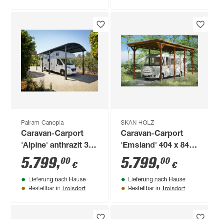
Palram-Canopia
SKAN HOLZ
Caravan-Carport
Caravan-Carport
'Alpine' anthrazit 359
'Emsland' 404 x 846
x 863 cm
cm nussbaum
5.799
,
5.799
,
00
00
€
€
Polycarbonat grau
Lieferung nach Hause
Lieferung nach Hause
Troisdorf
Troisdorf
Bestellbar in
Bestellbar in