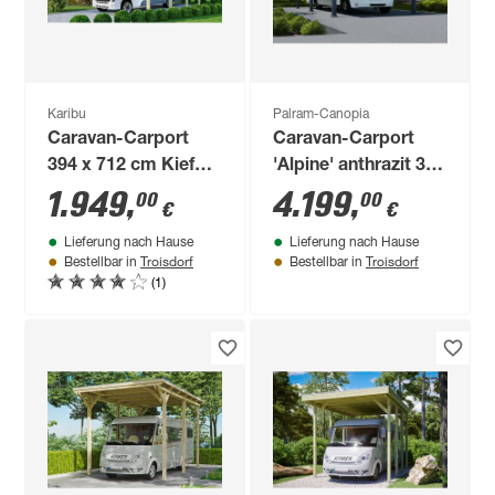
Karibu
Palram-Canopia
Caravan-Carport
Caravan-Carport
394 x 712 cm Kiefer
'Alpine' anthrazit 359
KDI PVC-Dach
x 649 cm
1.949
,
4.199
,
00
00
€
€
Polycarbonat grau
Lieferung nach Hause
Lieferung nach Hause
Troisdorf
Troisdorf
Bestellbar in
Bestellbar in
(1)