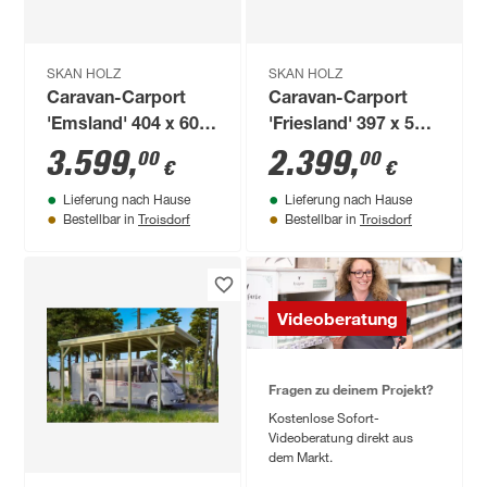
SKAN HOLZ
SKAN HOLZ
Caravan-Carport
Caravan-Carport
'Emsland' 404 x 604
'Friesland' 397 x 555
cm unbehandelt
cm KDI imprägniert
3.599
,
2.399
,
00
00
€
€
Lieferung nach Hause
Lieferung nach Hause
Troisdorf
Troisdorf
Bestellbar in
Bestellbar in
Videoberatung
Fragen zu deinem Projekt?
Kostenlose Sofort-
Videoberatung direkt aus
dem Markt.