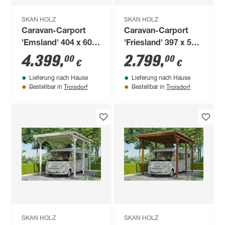
SKAN HOLZ
SKAN HOLZ
Caravan-Carport
Caravan-Carport
'Emsland' 404 x 604
'Friesland' 397 x 555
cm eiche hell
cm nussbaum
4.399
,
2.799
,
00
00
€
€
Lieferung nach Hause
Lieferung nach Hause
Troisdorf
Troisdorf
Bestellbar in
Bestellbar in
SKAN HOLZ
SKAN HOLZ