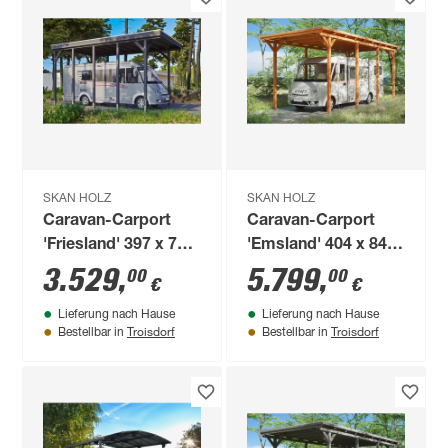
SKAN HOLZ
SKAN HOLZ
Caravan-Carport
Caravan-Carport
'Friesland' 397 x 708
'Emsland' 404 x 846
cm schiefergrau
cm eiche hell
3.529
,
5.799
,
00
00
€
€
Lieferung nach Hause
Lieferung nach Hause
Troisdorf
Troisdorf
Bestellbar in
Bestellbar in