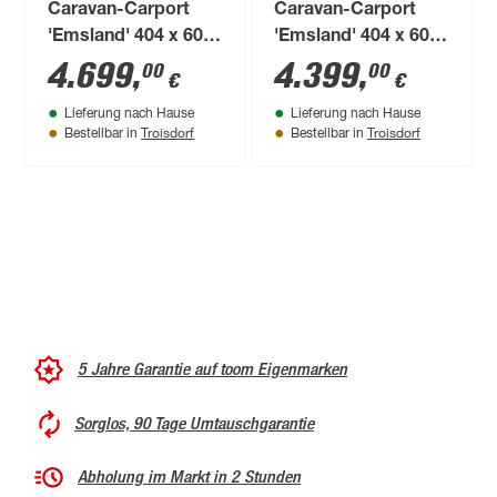
Caravan-Carport
Caravan-Carport
'Emsland' 404 x 604
'Emsland' 404 x 604
cm weiß
cm nussbaum
4.699
,
4.399
,
00
00
€
€
Lieferung nach Hause
Lieferung nach Hause
Troisdorf
Troisdorf
Bestellbar in
Bestellbar in
5 Jahre Garantie auf toom Eigenmarken
Sorglos, 90 Tage Umtauschgarantie
Abholung im Markt in 2 Stunden