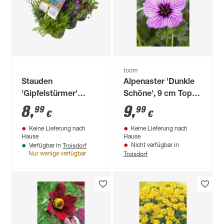
toom
Stauden
Alpenaster 'Dunkle
'Gipfelstürmer'
Schöne', 9 cm Topf,
verschiedene Sorten
3er-Set
8
,
9
,
99
99
€
€
6er-Tray
Keine Lieferung nach
Keine Lieferung nach
Hause
Hause
Troisdorf
Nicht verfügbar in
Verfügbar in
Troisdorf
Nur wenige verfügbar