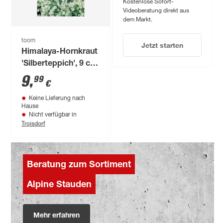
Kostenlose Sofort-
Videoberatung direkt aus
dem Markt.
toom
Jetzt starten
Himalaya-Hornkraut
'Silberteppich', 9 cm
Topf, 3er-Set
9
,
99
€
Keine Lieferung nach
Hause
Nicht verfügbar in
Troisdorf
Beratung zum Sortiment
Alpine Stauden
Mehr erfahren