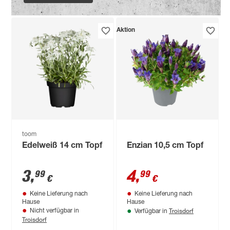
Aktion
toom
Edelweiß 14 cm Topf
Enzian 10,5 cm Topf
3
,
4
,
99
99
€
€
Keine Lieferung nach
Keine Lieferung nach
Hause
Hause
Troisdorf
Nicht verfügbar in
Verfügbar in
Troisdorf