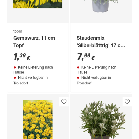
toom
Gemswurz, 11 cm
Staudenmix
Topf
'Silberblättrig' 17 cm
Topf
1
,
7
,
39
99
€
€
Keine Lieferung nach
Keine Lieferung nach
Hause
Hause
Nicht verfügbar in
Nicht verfügbar in
Troisdorf
Troisdorf