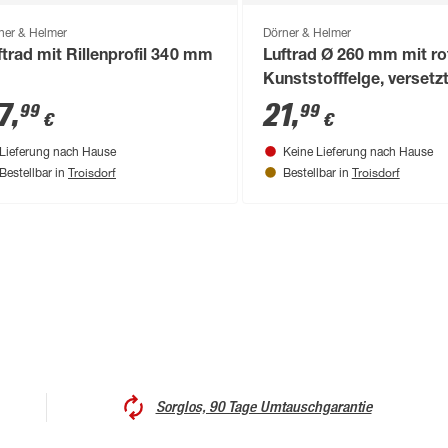
ner & Helmer
Dörner & Helmer
ftrad mit Rillenprofil 340 mm
Luftrad Ø 260 mm mit ro
Kunststofffelge, versetz
Nabe, Kugellager und
7
,
21
,
99
99
€
€
Blockprofil
Lieferung nach Hause
Keine Lieferung nach Hause
Troisdorf
Troisdorf
Bestellbar in
Bestellbar in
Sorglos, 90 Tage Umtauschgarantie