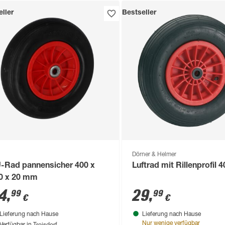
ller
Bestseller
Dörner & Helmer
-Rad pannensicher 400 x
Luftrad mit Rillenprofil
0 x 20 mm
4
,
29
,
99
99
€
€
Lieferung nach Hause
Lieferung nach Hause
Troisdorf
Nur wenige verfügbar