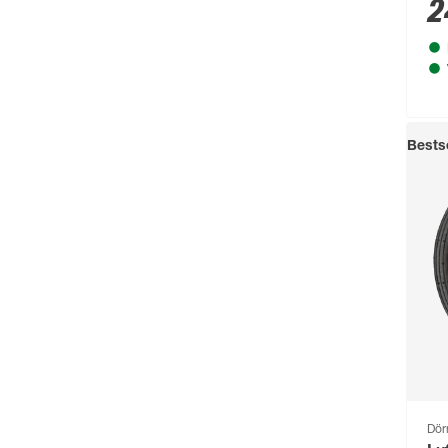
2
Bestse
Dör