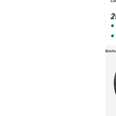
Lu
2
Bestse