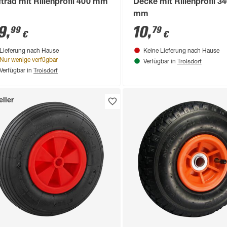
ftrad mit Rillenprofil 400 mm
Decke mit Rillenprofil 3
mm
9
,
10
,
99
79
€
€
Lieferung nach Hause
Keine Lieferung nach Hause
Troisdorf
Nur wenige verfügbar
Verfügbar in
Troisdorf
Verfügbar in
ller