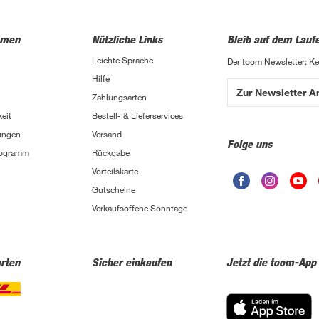
hmen
Nützliche Links
Bleib auf dem Lauf
Leichte Sprache
Der toom Newsletter: K
Hilfe
Zur Newsletter 
Zahlungsarten
eit
Bestell- & Lieferservices
ungen
Versand
Folge uns
Programm
Rückgabe
Vorteilskarte
Gutscheine
Verkaufsoffene Sonntage
rten
Sicher einkaufen
Jetzt die toom-App