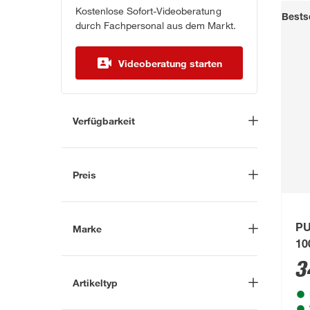
Kostenlose Sofort-Videoberatung
Bestse
durch Fachpersonal aus dem Markt.
Videoberatung starten
Verfügbarkeit
Lieferung nach Hause
(11)
In Troisdorf verfügbar
(12)
Preis
Auf Wunsch in Troisdorf
bestellbar
(3)
-
€
Anderen Markt auswählen
Marke
PU
10
Nach
3
Artikeltyp
Marke suchen
Ersatzrad
(1)