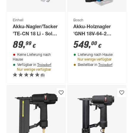
Einhell
Bosch
Akku-Nagler/Tacker
Akku-Holznagler
'TE-CN 18 Li - Solo'
'GNH 18V-64-2
ohne Akku und
Professional'
89
,
549
,
99
00
€
€
Ladegerät
Keine Lieferung nach
Lieferung nach Hause
Hause
Nur wenige verfügbar
Troisdorf
Troisdorf
Verfügbar in
Bestellbar in
Nur wenige verfügbar
(6)