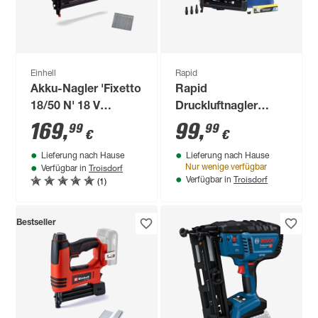
Einhell
Rapid
Akku-Nagler 'Fixetto
Rapid
18/50 N' 18 V
Druckluftnagler
inklusive 500 Stück
PB131
169
,
99
,
99
99
€
€
Nägel ohne Akku
Lieferung nach Hause
Lieferung nach Hause
und Ladegerät
Troisdorf
Nur wenige verfügbar
Verfügbar in
Troisdorf
(1)
Verfügbar in
Bestseller