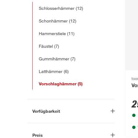
Schlosserhämmer
(12)
Schonhämmer
(12)
Hammerstiele
(11)
Fäustel
(7)
Gummihämmer
(7)
Latthämmer
(6)
to
Vorschlaghämmer
(5)
Vo
2
Verfügbarkeit
Lieferung nach Hause
(1)
In Troisdorf verfügbar
(2)
Preis