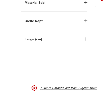
Orange
(1)
Material Stiel
Schwarz
(3)
Hickoryholz
(4)
Mehrfarbig
(2)
Kunststoff
(1)
Breite Kopf
-
mm
Länge (cm)
-
cm
5 Jahre Garantie auf toom Eigenmarken