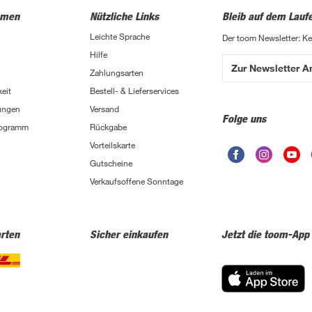
hmen
Nützliche Links
Bleib auf dem Lauf
Leichte Sprache
Der toom Newsletter: K
Hilfe
Zur Newsletter 
Zahlungsarten
eit
Bestell- & Lieferservices
ungen
Versand
Folge uns
Programm
Rückgabe
Vorteilskarte
Gutscheine
Verkaufsoffene Sonntage
rten
Sicher einkaufen
Jetzt die toom-App