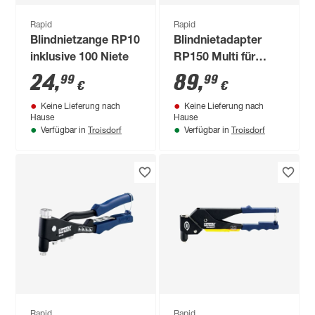
Rapid
Rapid
Blindnietzange RP10
Blindnietadapter
inklusive 100 Niete
RP150 Multi für
Bohrmaschine
24
,
89
,
99
99
€
€
Keine Lieferung nach
Keine Lieferung nach
Hause
Hause
Troisdorf
Troisdorf
Verfügbar in
Verfügbar in
Rapid
Rapid