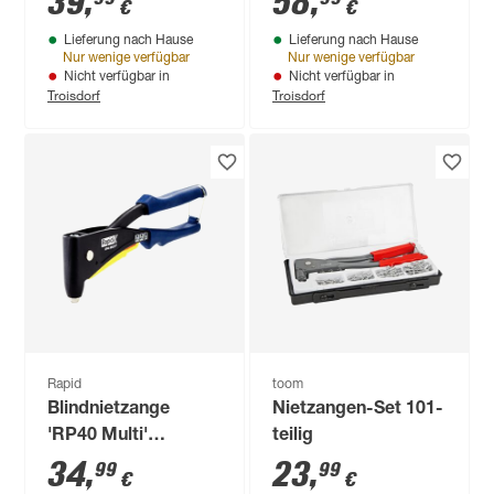
39
,
58
,
€
€
mm, drehbarer Kopf
Lieferung nach Hause
Lieferung nach Hause
Nur wenige verfügbar
Nur wenige verfügbar
Nicht verfügbar in
Nicht verfügbar in
Troisdorf
Troisdorf
Rapid
toom
Blindnietzange
Nietzangen-Set 101-
'RP40 Multi'
teilig
blau/schwarz für
34
,
23
,
99
99
€
€
Nieten mit Ø 3,2 - 4,8