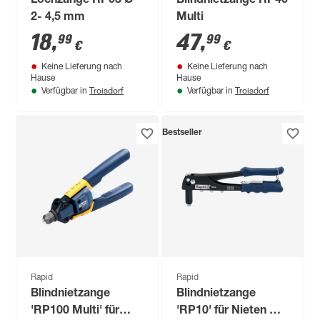
Lochzange RP03 Ø
Blindnietzange RP40
2- 4,5 mm
Multi
18
,
47
,
99
99
€
€
Keine Lieferung nach
Keine Lieferung nach
Hause
Hause
Troisdorf
Troisdorf
Verfügbar in
Verfügbar in
Bestseller
Rapid
Rapid
Blindnietzange
Blindnietzange
'RP100 Multi' für
'RP10' für Nieten mit