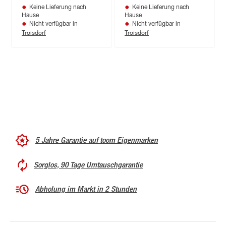
Keine Lieferung nach
Keine Lieferung nach
Nieten mit Ø 3,2 - 4,8
Hause
Hause
mm
Nicht verfügbar in
Nicht verfügbar in
Troisdorf
Troisdorf
5 Jahre Garantie auf toom Eigenmarken
Sorglos, 90 Tage Umtauschgarantie
Abholung im Markt in 2 Stunden