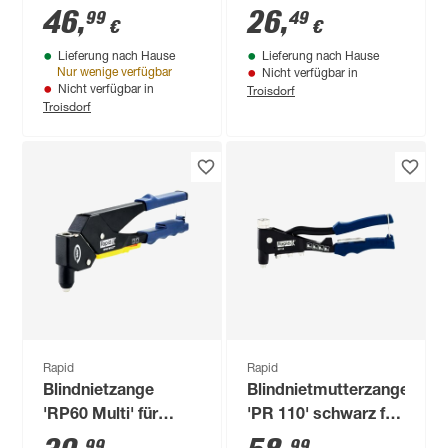
Nieten 3,2 - 4,8 mm
Ø 3,2 - 4,8 mm, inkl.
46
,
26
,
99
49
€
€
100 Nieten
Lieferung nach Hause
Lieferung nach Hause
Nur wenige verfügbar
Nicht verfügbar in
Troisdorf
Nicht verfügbar in
Troisdorf
Rapid
Rapid
Blindnietzange
Blindnietmutterzange
'RP60 Multi' für
'PR 110' schwarz für
Nieten mit Ø 3,2 - 4,8
M3 - M6
99
99