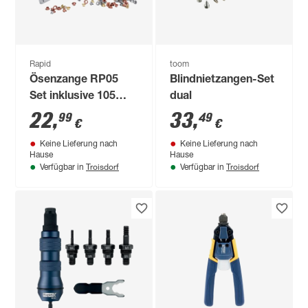
Rapid
toom
Ösenzange RP05
Blindnietzangen-Set
Set inklusive 105
dual
Ösen
22
,
33
,
99
49
€
€
Keine Lieferung nach
Keine Lieferung nach
Hause
Hause
Troisdorf
Troisdorf
Verfügbar in
Verfügbar in