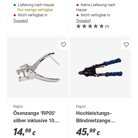
Lieferung nach Hause
Keine Lieferung nach
mm
Nur wenige verfügbar
Hause
Nicht verfügbar in
Nicht verfügbar in
Troisdorf
Troisdorf
(1)
Rapid
Rapid
Ösenzange 'RP05'
Hochleistungs-
silber inklusive 100
Blindnietzange
Ösen mit Ø 4 mm
'RP100'
14
,
45
,
99
99
€
€
blau/schwarz für