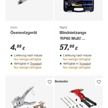
toom
Rapid
Ösensetzgerät
Blindnietzange
'RP60 Multi'
drehbarer Kopf, für
4
,
57
,
99
99
€
€
Nieten mit Ø 3,2 - 4,8
Lieferung nach Hause
Lieferung nach Hause
mm
Nur wenige verfügbar
Nur wenige verfügbar
Troisdorf
Troisdorf
Verfügbar in
Verfügbar in
Nur wenige verfügbar
Nur wenige verfügbar
Bestseller