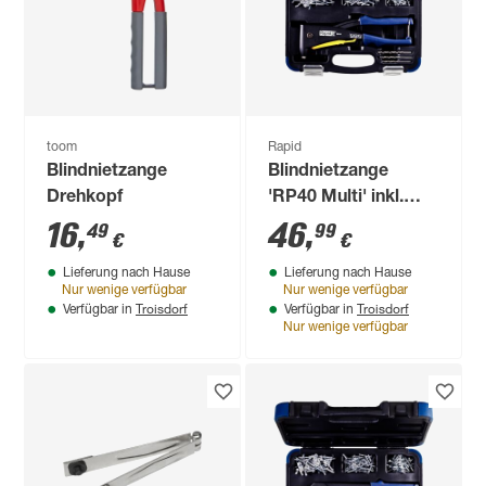
toom
Rapid
Blindnietzange
Blindnietzange
Drehkopf
'RP40 Multi' inkl.
Koffer, für Nieten mit
16
,
46
,
49
99
€
€
Ø 3,2 - 4,8 mm
Lieferung nach Hause
Lieferung nach Hause
Nur wenige verfügbar
Nur wenige verfügbar
Troisdorf
Troisdorf
Verfügbar in
Verfügbar in
Nur wenige verfügbar