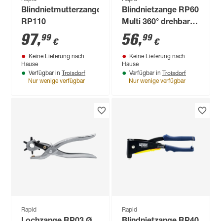
Blindnietmutterzange
Blindnietzange RP60
RP110
Multi 360° drehbarer
Kopf
97
,
56
,
99
99
€
€
Keine Lieferung nach
Keine Lieferung nach
Hause
Hause
Troisdorf
Troisdorf
Verfügbar in
Verfügbar in
Nur wenige verfügbar
Nur wenige verfügbar
Rapid
Rapid