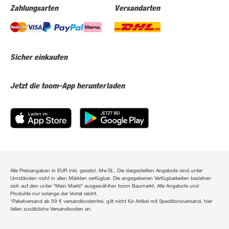
Zahlungsarten
Versandarten
Sicher einkaufen
Jetzt die toom-App herunterladen
Alle Preisangaben in EUR inkl. gesetzl. MwSt.. Die dargestellten Angebote sind unter
Umständen nicht in allen Märkten verfügbar. Die angegebenen Verfügbarkeiten beziehen
sich auf den unter "Mein Markt" ausgewählten toom Baumarkt. Alle Angebote und
Produkte nur solange der Vorrat reicht.
*Paketversand ab 59 € versandkostenfrei, gilt nicht für Artikel mit Speditionsversand, hier
fallen zusätzliche Versandkosten an.