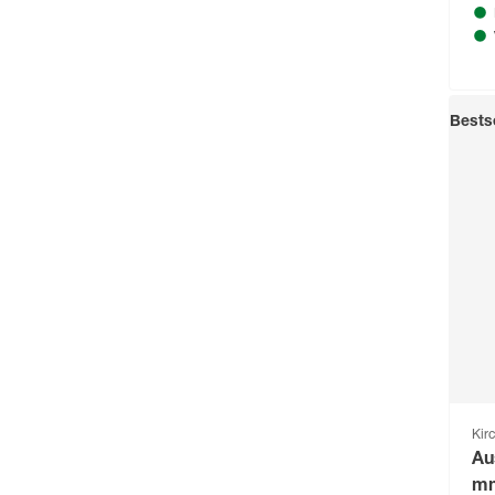
Bestse
Kir
Au
mm