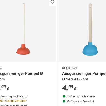
om
BÜMAG eG
sgussreiniger Pömpel Ø
Ausgussreiniger Pömpel
1cm
Ø 14 x 41,5 cm
,
4
,
99
99
€
€
Lieferung nach Hause
Lieferung nach Hause
Troisdorf
Nur wenige verfügbar
Verfügbar in
Troisdorf