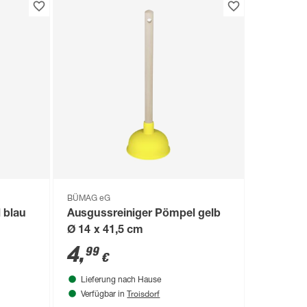
BÜMAG eG
 blau
Ausgussreiniger Pömpel gelb
Ø 14 x 41,5 cm
4
,
99
€
Lieferung nach Hause
Troisdorf
Verfügbar in