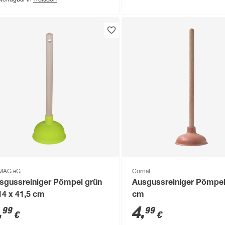
Verfügbar in
MAG eG
Cornat
sgussreiniger Pömpel grün
Ausgussreiniger Pömpel
14 x 41,5 cm
cm
,
4
,
99
99
€
€