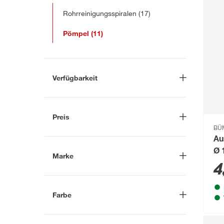
Rohrreinigungsspiralen
(17)
Pömpel
(11)
Verfügbarkeit
Lieferung nach Hause
(8)
In Troisdorf verfügbar
(10)
Preis
Auf Wunsch in Troisdorf
BÜ
bestellbar
(0)
-
€
Au
Anderen Markt auswählen
Ø 
Marke
4
Nach
Farbe
Marke suchen
Blau
(1)
B1
(1)