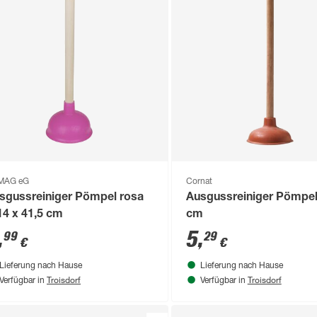
MAG eG
Cornat
sgussreiniger Pömpel rosa
Ausgussreiniger Pömpel
14 x 41,5 cm
cm
,
5
,
99
29
€
€
Lieferung nach Hause
Lieferung nach Hause
Troisdorf
Troisdorf
Verfügbar in
Verfügbar in