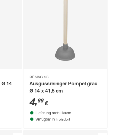
BÜMAG eG
 Ø 14
Ausgussreiniger Pömpel grau
Ø 14 x 41,5 cm
4
,
99
€
Lieferung nach Hause
Troisdorf
Verfügbar in