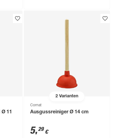
2
Varianten
Cornat
 Ø 11
Ausgussreiniger Ø 14 cm
5
,
29
€