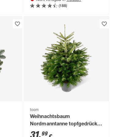
Nicht verfügbar in
(188)
toom
Weihnachtsbaum
Nordmanntanne topfgedrückt
100-125 cm
31
,
99
€