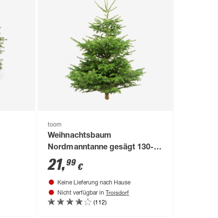
toom
Weihnachtsbaum
Nordmanntanne gesägt 130-
 cm
150 cm
21
,
99
€
Keine Lieferung nach Hause
Troisdorf
Nicht verfügbar in
(112)