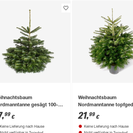
ihnachtsbaum
Weihnachtsbaum
rdmanntanne gesägt 100-
Nordmanntanne topfged
0 cm
60-80 cm
7
,
21
,
99
99
€
€
Keine Lieferung nach Hause
Keine Lieferung nach Hause
Troisdorf
Troisdorf