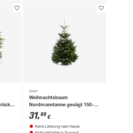
toom
Weihnachtsbaum
rückt
Nordmanntanne gesägt 150-
190 cm
31
,
99
€
Keine Lieferung nach Hause
Troisdorf