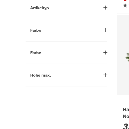
Artikeltyp
Marke suchen
Handbund
(2)
toom
(4)
Weihnachtsbaum
(6)
Farbe
Grün
(7)
Farbe
Grün
(2)
Höhe max.
-
cm
Ha
No
3