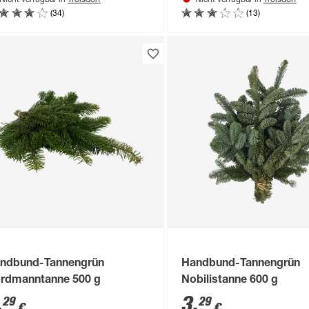
Nicht verfügbar in
Nicht verfügbar in
(34)
(13)
ndbund-Tannengrün
Handbund-Tannengrün
rdmanntanne 500 g
Nobilistanne 600 g
,
3
,
29
29
€
€