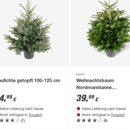
toom
aufichte getopft 100-125 cm
Weihnachtsbaum
Nordmanntanne
topfgewachsen 100-125
4
,
39
,
99
99
€
€
Keine Lieferung nach Hause
Keine Lieferung nach Hause
Troisdorf
Troisdorf
Nicht verfügbar in
Nicht verfügbar in
(7)
(9)