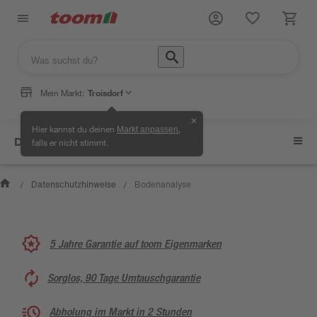
Mein Markt:
Troisdorf
✕
Hier kannst du deinen
,
Markt anpassen
Datenschutzhinweise
falls er nicht stimmt.
Datenschutzhinweise
Bodenanalyse
/
/
5 Jahre Garantie auf toom Eigenmarken
Sorglos, 90 Tage Umtauschgarantie
Abholung im Markt in 2 Stunden