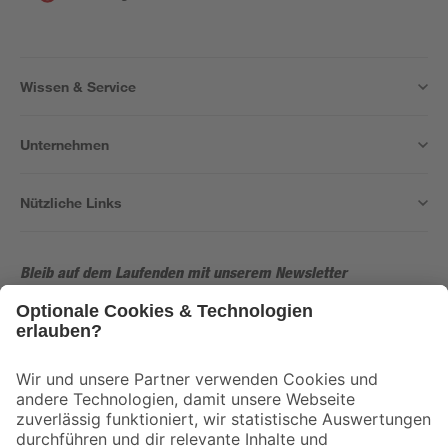
Wissen & Service
Unternehmen
Nützliche Links
Bleib auf dem Laufenden mit unserem Newsletter
Der toom Newsletter: Keine Angebote und Aktionen mehr verpassen!
Zur Newsletter Anmeldung
Folge uns