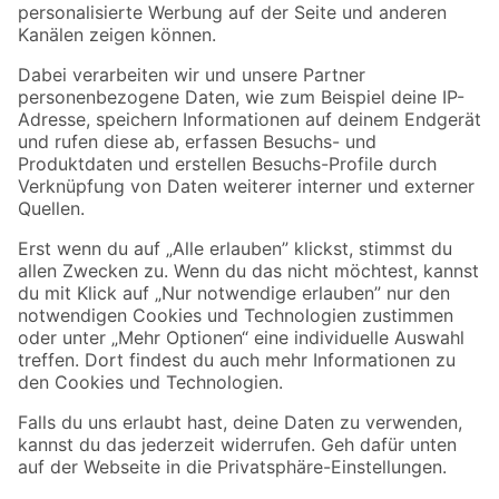
Zahlungsarten
Versandarten
Sicher einkaufen
Jetzt die toom-App herunterladen
Alle Preisangaben in EUR inkl. gesetzl. MwSt.. Die dargestellten Angebote sind unter
Umständen nicht in allen Märkten verfügbar. Die angegebenen Verfügbarkeiten beziehen
sich auf den unter "Mein Markt" ausgewählten toom Baumarkt. Alle Angebote und
Produkte nur solange der Vorrat reicht.