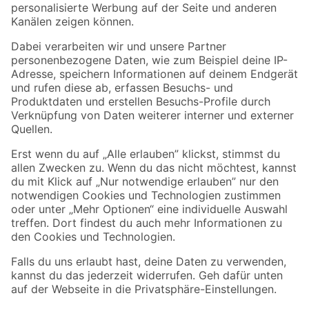
Zahlungsarten
Versandarten
Sicher einkaufen
Jetzt die toom-App herunterladen
Alle Preisangaben in EUR inkl. gesetzl. MwSt.. Die dargestellten Angebote sind unter
Umständen nicht in allen Märkten verfügbar. Die angegebenen Verfügbarkeiten beziehen
sich auf den unter "Mein Markt" ausgewählten toom Baumarkt. Alle Angebote und
Produkte nur solange der Vorrat reicht.