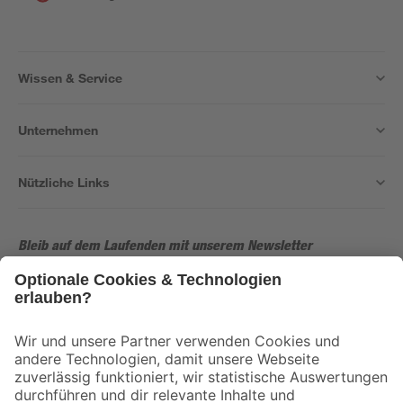
Wissen & Service
Unternehmen
Nützliche Links
Bleib auf dem Laufenden mit unserem Newsletter
Der toom Newsletter: Keine Angebote und Aktionen mehr verpassen!
Zur Newsletter Anmeldung
Folge uns