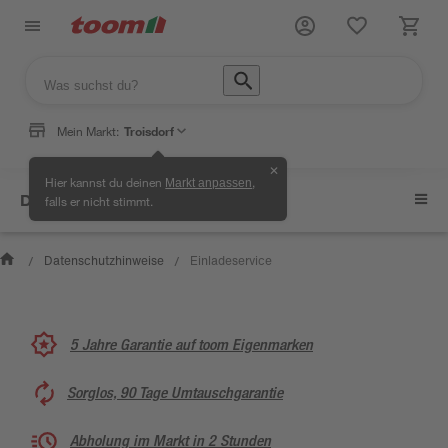
Mein Markt:
Troisdorf
✕
Hier kannst du deinen
,
Markt anpassen
Datenschutzhinweise
falls er nicht stimmt.
Datenschutzhinweise
Einladeservice
/
/
5 Jahre Garantie auf toom Eigenmarken
Sorglos, 90 Tage Umtauschgarantie
Abholung im Markt in 2 Stunden