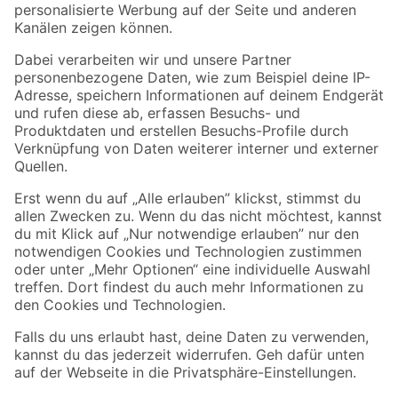
Zahlungsarten
Versandarten
Sicher einkaufen
Jetzt die toom-App herunterladen
Alle Preisangaben in EUR inkl. gesetzl. MwSt.. Die dargestellten Angebote sind unter
Umständen nicht in allen Märkten verfügbar. Die angegebenen Verfügbarkeiten beziehen
sich auf den unter "Mein Markt" ausgewählten toom Baumarkt. Alle Angebote und
Produkte nur solange der Vorrat reicht.