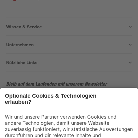
Wissen & Service
Unternehmen
Nützliche Links
Bleib auf dem Laufenden mit unserem Newsletter
Der toom Newsletter: Keine Angebote und Aktionen mehr verpassen!
Zur Newsletter Anmeldung
Folge uns