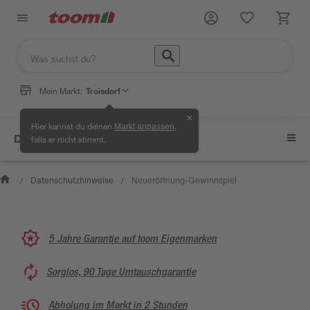
Mein Markt:
Troisdorf
✕
Hier kannst du deinen
,
Markt anpassen
Datenschutzhinweise
falls er nicht stimmt.
Datenschutzhinweise
Neueröffnung-Gewinnspiel
/
/
5 Jahre Garantie auf toom Eigenmarken
Sorglos, 90 Tage Umtauschgarantie
Abholung im Markt in 2 Stunden