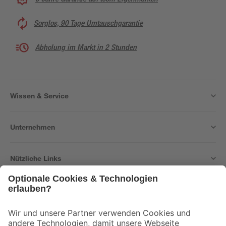
Sorglos, 90 Tage Umtauschgarantie
Abholung im Markt in 2 Stunden
Wissen & Service
Unternehmen
Nützliche Links
Bleib auf dem Laufenden mit unserem Newsletter
Der toom Newsletter: Keine Angebote und Aktionen mehr verpassen!