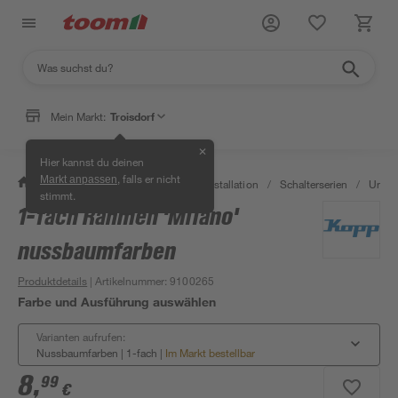
Mein Markt:
Troisdorf
✕
Hier kannst du deinen
, falls er nicht
Markt anpassen
/
Bauen & Renovieren
/
Elektroinstallation
/
Schalterserien
/
Unter
stimmt.
1-fach Rahmen 'Milano'
nussbaumfarben
Produktdetails
| Artikelnummer
:
9100265
Farbe und Ausführung auswählen
Varianten aufrufen:
Nussbaumfarben | 1-fach
|
Im Markt bestellbar
8
,
99
€