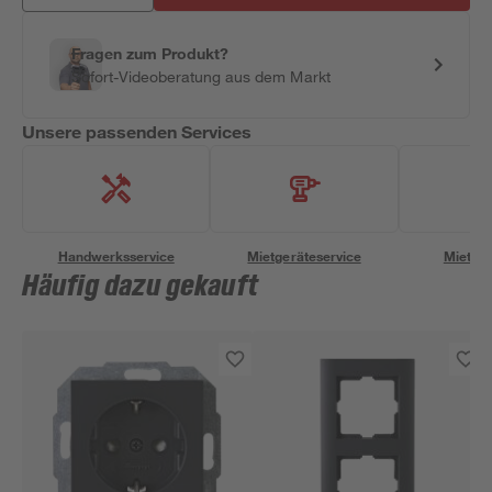
Fragen zum Produkt?
Sofort-Videoberatung aus dem Markt
Unsere passenden Services
Handwerksservice
Mietgeräteservice
Miettra
Häufig dazu gekauft