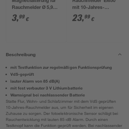
Magnethalterung für
Rauchmelder 'Ei650'
Rauchmelder Ø 5,9
mit 10-Jahres-
cm
Batterie
3
,
23
,
99
99
€
€
Beschreibung
mit Testfunktion zur regelmäßigen Funktionsprüfung
VdS-geprüft
lauter Alarm von 85 dB(A)
mit fest verbauter 3 V Lithiumbatterie
Warnsignal bei nachlassender Batterie
Statte Flur, Wohn- und Schlafzimmer mit dem VdS geprüften
10-Jahres-Rauchmelder aus, um für Sicherheit im eigenen
Zuhause zu sorgen. Der fotoelektronische Sensor schlägt bei
Rauchentwicklung mit lauten 85-dB Alarm. Durch einen
Testknopf kann die Funktion geprüft werden. Bei nachlassender