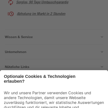
Sorglos, 90 Tage Umtauschgarantie
Abholung im Markt in 2 Stunden
Wissen & Service
Unternehmen
Nützliche Links
Bleib auf dem Laufenden mit unserem Newsletter
Der toom Newsletter: Keine Angebote und Aktionen mehr verpassen!
Zur Newsletter Anmeldung