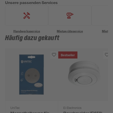
Unsere passenden Services
Handwerksservice
Mietgeräteservice
Miettra
Häufig dazu gekauft
Bestseller
UniTec
Ei Electronics