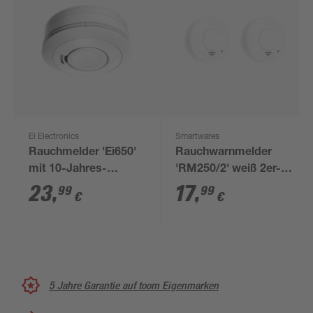
Ei Electronics
Smartwares
Rauchmelder 'Ei650'
Rauchwarnmelder
mit 10-Jahres-
'RM250/2' weiß 2er-
Batterie
Pack
23
,
17
,
99
99
€
€
5 Jahre Garantie auf toom Eigenmarken