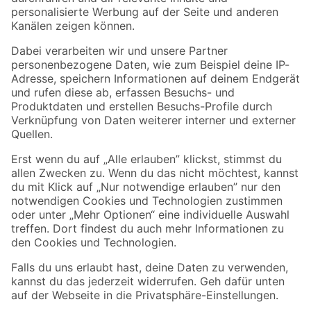
Folge uns
Zahlungsarten
Versandarten
Sicher einkaufen
Jetzt die toom-App herunterladen
Alle Preisangaben in EUR inkl. gesetzl. MwSt.. Die dargestellten Angebote sind unter
Umständen nicht in allen Märkten verfügbar. Die angegebenen Verfügbarkeiten beziehen
sich auf den unter "Mein Markt" ausgewählten toom Baumarkt. Alle Angebote und