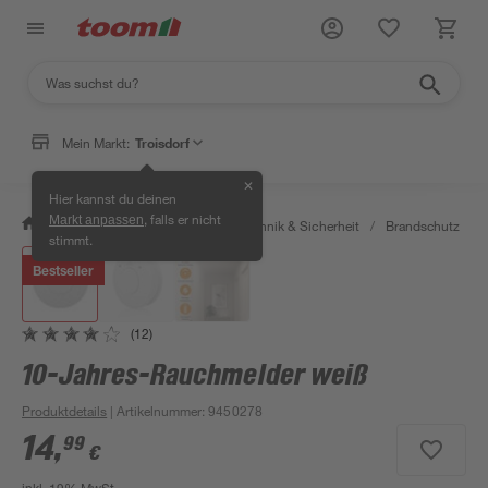
Mein Markt:
Troisdorf
✕
Hier kannst du deinen
, falls er nicht
Markt anpassen
/
Bauen & Renovieren
/
Haustechnik & Sicherheit
/
Brandschutz
/
stimmt.
Bestseller
(12)
10-Jahres-Rauchmelder weiß
Produktdetails
| Artikelnummer
:
9450278
14
,
99
€