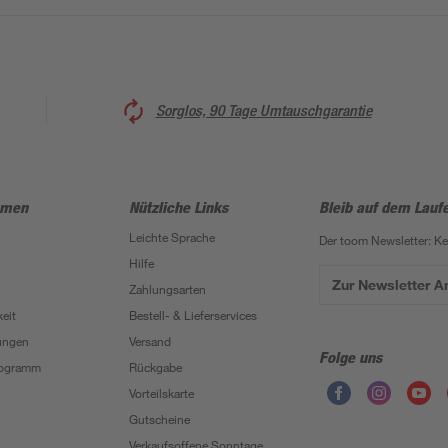
Sorglos, 90 Tage Umtauschgarantie
hmen
Nützliche Links
Bleib auf dem Lauf
Leichte Sprache
Der toom Newsletter: K
Hilfe
Zur Newsletter 
Zahlungsarten
eit
Bestell- & Lieferservices
ungen
Versand
Folge uns
Programm
Rückgabe
Vorteilskarte
Gutscheine
Verkaufsoffene Sonntage