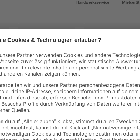
Handwerksservice
Mietgerät
Kopp
Kopp
aris'
Abdeckrahmen 'Paris'
Schutzkontakt-
ß
2-fach weiß
Steckdose 'Paris'
arktisweiß
3
,
4
,
29
99
€
€