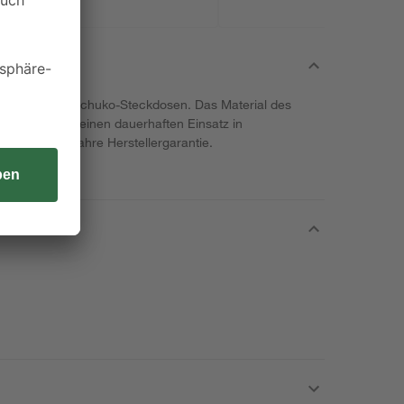
ng von zwei Schuko-Steckdosen. Das Material des
nd verspricht einen dauerhaften Einsatz in
lten Sie 20 Jahre Herstellergarantie.