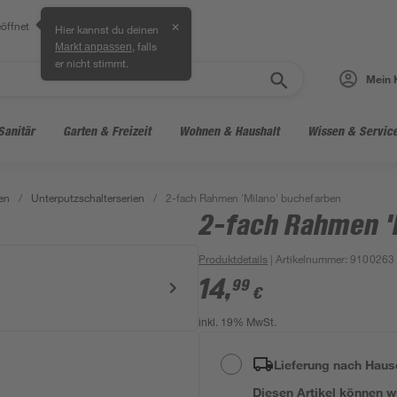
öffnet
✕
Hier kannst du deinen
, falls
Markt anpassen
er nicht stimmt.
Mein 
Sanitär
Garten & Freizeit
Wohnen & Haushalt
Wissen & Servic
en
/
Unterputzschalterserien
/
2-fach Rahmen 'Milano' buchefarben
2-fach Rahmen '
Produktdetails
| Artikelnummer
:
9100263
14
,
99
€
inkl. 19% MwSt.
Lieferung nach Haus
Diesen Artikel können wir