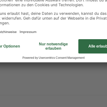
Dieser Rahmen dient der Abdecku
n
Rahmens ist stabil und bruchfest u
Innenräumen. Auf das Produkt erha