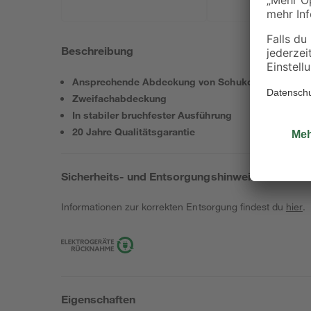
Beschreibung
Ansprechende Abdeckung von Schuko-Steckdose
Zweifachabdeckung
In stabiler bruchfester Ausführung
20 Jahre Qualitätsgarantie
Sicherheits- und Entsorgungshinweise
Informationen zur korrekten Entsorgung findest du
hier
.
Eigenschaften