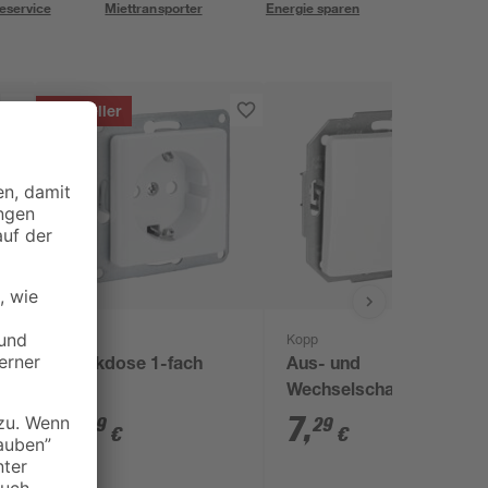
eservice
Miettransporter
Energie sparen
Bestseller
B1
Kopp
Steckdose 1-fach
Aus- und
weiß
Wechselschalter
'Paris' arktisweiß
2
,
7
,
59
29
€
€