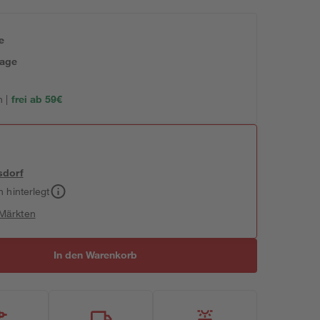
e
tage
 |
frei ab 59€
sdorf
h hinterlegt
 Märkten
In den Warenkorb