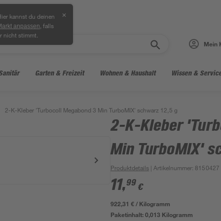
✕
ier kannst du deinen
, falls
Markt anpassen
r nicht stimmt.
Mein 
Sanitär
Garten & Freizeit
Wohnen & Haushalt
Wissen & Servic
2-K-Kleber 'Turbocoll Megabond 3 Min TurboMIX' schwarz 12,5 g
2-K-Kleber 'Tur
Min TurboMIX' s
Produktdetails
| Artikelnummer
:
8150427
11
,
99
€
922,31 € / Kilogramm
Paketinhalt:
0,013 Kilogramm