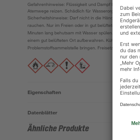
Gefahrenhinweise: Flüssigkeit und Dampf leicht entzün
Atemwege reizen. Schädlich für Wasserorganismen mit lan
Sicherheitshinweise: Darf nicht in die Hände von Kinde
rauchen. Nur im Freien oder in gut belüfteten Räumen 
Minuten lang behutsam mit Wasser spülen. Eventuell v
einem gut belüfteten Ort aufbewahren. Kühl halten. Unte
Problemstoffsammelstelle bringen. Freisetzung in di
Eigenschaften
Datenblätter
Ähnliche Produkte