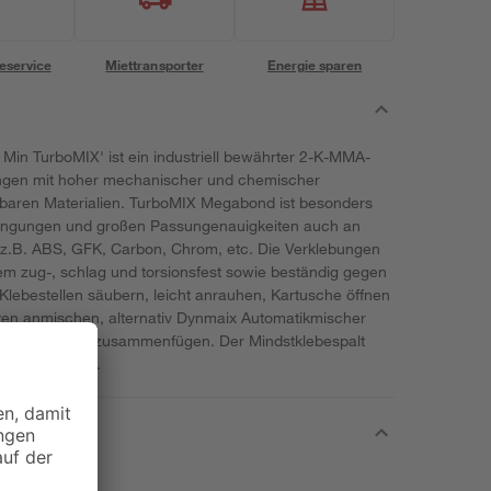
eservice
Miettransporter
Energie sparen
Min TurboMIX' ist ein industriell bewährter 2-K-MMA-
bungen mit hoher mechanischer und chemischer
ebbaren Materialien. TurboMIX Megabond ist besonders
dingungen und großen Passungenauigkeiten auch an
z.B. ABS, GFK, Carbon, Chrom, etc. Die Verklebungen
m zug-, schlag und torsionsfest sowie beständig gegen
lebestellen säubern, leicht anrauhen, Kartusche öffnen
en anmischen, alternativ Dynmaix Automatikmischer
uftragen, Teile zusammenfügen. Der Mindstklebespalt
trocken lagern.