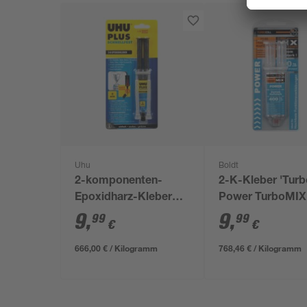
Uhu
Boldt
2-komponenten-
2-K-Kleber 'Turb
Epoxidharz-Kleber
Power TurboMIX'
'Schnellfest'
g
9
,
9
,
99
99
€
€
transparent 15,5 g
666,00 € / Kilogramm
768,46 € / Kilogramm