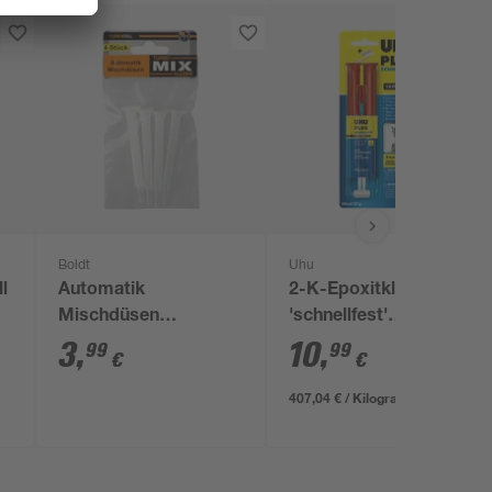
Boldt
Uhu
l
Automatik
2-K-Epoxitkleber
Mischdüsen
'schnellfest'
'Turbocoll Dynamix
transparent 27 g
3
,
10
,
99
99
€
€
TurboMIX' 4 Stück
407,04 € / Kilogramm