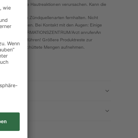
ann allergische Hautreaktionen verursachen. Kann die
kung.
 sowie anderen Zündquellenarten fernhalten. Nicht
tsschutz tragen. Bei Kontakt mit den Augen: Einige
.: Sofort GIFTINFORMATIONSZENTRUM/Arzt anrufenAn
toffsammlung zuführen! Größere Produktreste zur
 anrufen. Verschüttete Mengen aufnehmen.