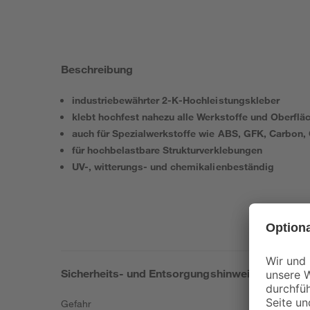
Beschreibung
industriebewährter 2-K-Hochleistungskleber
klebt hochfest nahezu alle Werkstoffe und Oberflä
auch für Spezialwerkstoffe wie ABS, GFK, Carbon,
für hochbelastbare Strukturverklebungen
UV-, witterungs- und chemikalienbeständig
Sicherheits- und Entsorgungshinweise
Gefahr