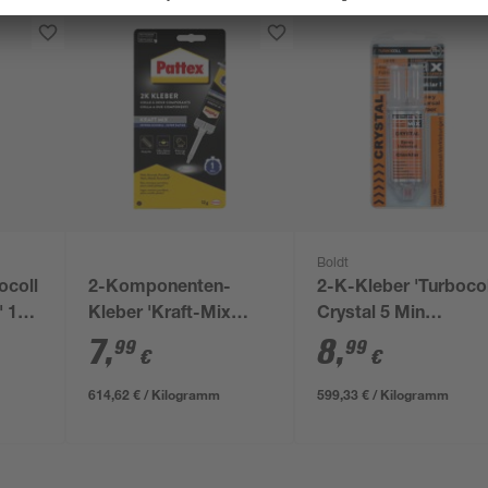
Boldt
ocoll
2-Komponenten-
2-K-Kleber 'Turbocol
 12,5
Kleber 'Kraft-Mix
Crystal 5 Min
Extrem Schnell'
TurboMIX' 15 g
7
,
8
,
99
99
€
€
transparent 12 g
614,62 € / Kilogramm
599,33 € / Kilogramm