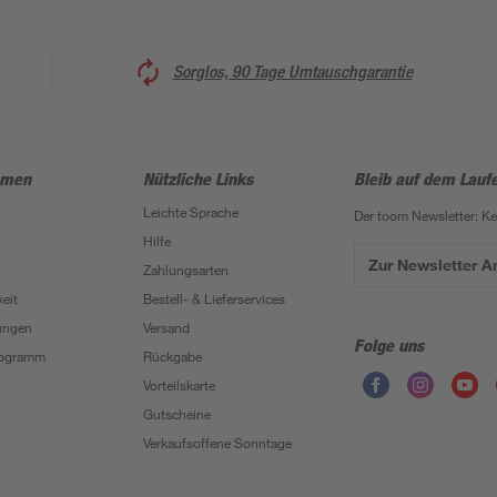
Sorglos, 90 Tage Umtauschgarantie
hmen
Nützliche Links
Bleib auf dem Lauf
Leichte Sprache
Der toom Newsletter: K
Hilfe
Zur Newsletter 
Zahlungsarten
eit
Bestell- & Lieferservices
ungen
Versand
Folge uns
Programm
Rückgabe
Vorteilskarte
Gutscheine
Verkaufsoffene Sonntage