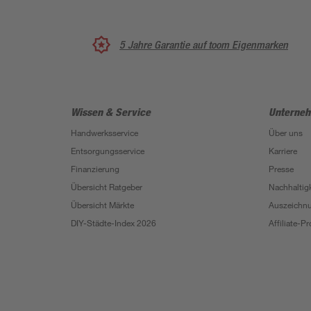
5 Jahre Garantie auf toom Eigenmarken
Wissen & Service
Unterne
Handwerksservice
Über uns
Entsorgungsservice
Karriere
Finanzierung
Presse
Übersicht Ratgeber
Nachhaltigk
Übersicht Märkte
Auszeichn
DIY-Städte-Index 2026
Affiliate-