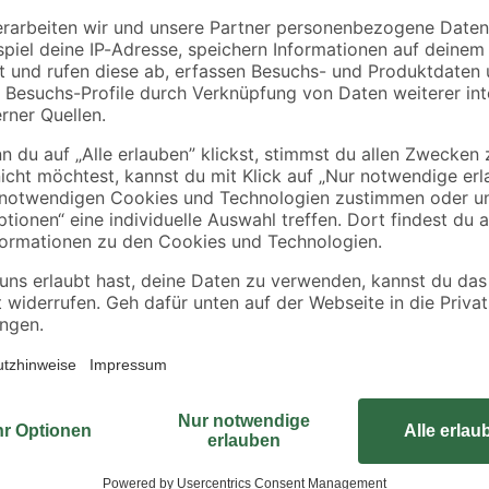
dbar. Verursacht Hautreizungen. Verursacht schwere Augenschäden. K
gfristiger Wirkung. Giftig für Wasserorganismen mit langfristiger Wir
rn gelangen. Von Hitze, heißen Oberflächen, Funken, offenen Flammen
verwenden. Schutzhandschuhe / Schutzkleidung / Augenschutz / Gesich
orhandene Kontaktlinsen nach Möglichkeit entfernen. Weiter spülen
r Verschluss aufbewahren. Behälter nur völlig restentleert der Werts
e Umwelt vermeiden. Bei Unwohlsein GIFTINFORMATIONSZENTRUM/Arzt