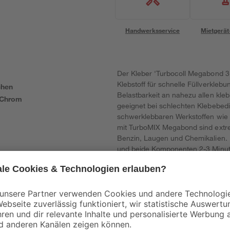
Handwerksservice
Mietgerät
Der Kleber 'Turbocoll Megabond 3 
Klebstoff für schnelle Füllverkle
chen
Belastbarkeit an nahezu allen kl
 Chrom
geeignet bei schlechten Klebebe
schwerklebbaren Werkstoffen wie 
mit TurboMIX Megabond sind extre
Benzin, Laugen und Chemikalien. K
und beide Komponenten 2-3 Minut
verwenden, ein- oder beidseitig a
beträgt 0,5 mm. Kühl, dunkel und 