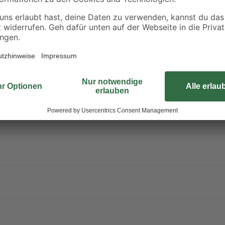
einmaligen Anstrich behandeln. Bei
gutes Ergebnis. 2 Stunden nach d
guter Letzt nach 12 Stunden über
Erfahre mehr darüber, wie du dei
sschädlich bei Verschlucken. Giftig bei Hautkontakt. Verursacht sch
onen verursachen. Verursacht schwere Augenschäden. Lebensgefahr be