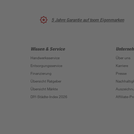
5 Jahre Garantie auf toom Eigenmarken
Wissen & Service
Unterne
Handwerksservice
Über uns
Entsorgungsservice
Karriere
Finanzierung
Presse
Übersicht Ratgeber
Nachhaltigk
Übersicht Märkte
Auszeichn
DIY-Städte-Index 2026
Affiliate-