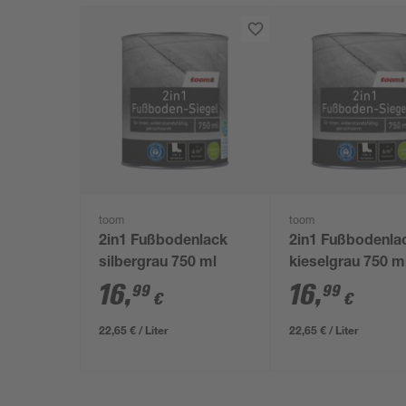
toom
toom
2in1 Fußbodenlack
2in1 Fußbodenla
silbergrau 750 ml
kieselgrau 750 m
16
,
16
,
99
99
€
€
22,65 € / Liter
22,65 € / Liter