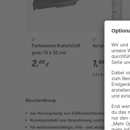
B1
B1
Farbwanne Kunststoff
Acryl weiß 280 m
grau 15 x 32 cm
2
,
1
,
69
99
€
€
7,11 € / Liter
Beschreibung
zur Versiegelung von Fußbodenflächen
Kombiprodukt aus Grundierung und matter Lackie
für widerstandsfähige, tritt- und abriebfeste Oberf