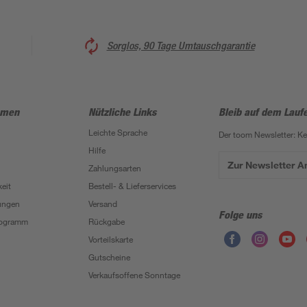
Sorglos, 90 Tage Umtauschgarantie
hmen
Nützliche Links
Bleib auf dem Lauf
Leichte Sprache
Der toom Newsletter: K
Hilfe
Zur Newsletter 
Zahlungsarten
eit
Bestell- & Lieferservices
ungen
Versand
Folge uns
Programm
Rückgabe
Vorteilskarte
Gutscheine
Verkaufsoffene Sonntage