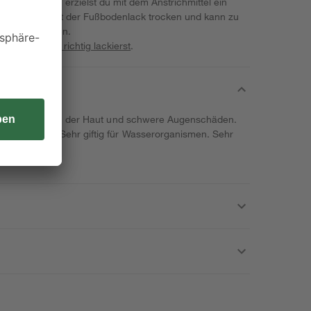
 3 Anstrichen erzielst du mit dem Anstrichmittel ein
em Anstrich ist der Fußbodenlack trocken und kann zu
strichen werden.
ne
Bauprojekte richtig lackierst
.
were Verätzungen der Haut und schwere Augenschäden.
i Einatmen. Sehr giftig für Wasserorganismen. Sehr