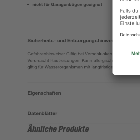
nicht für Garagenbögen geeignet
Sicherheits- und Entsorgungshinweise
Gefahrenhinweise: Giftig bei Verschlucken. Gesundheit
Verursacht Hautreizungen. Kann allergische Hautreakti
giftig für Wasserorganismen mit langfristiger Wirkung.
Eigenschaften
Datenblätter
Ähnliche Produkte