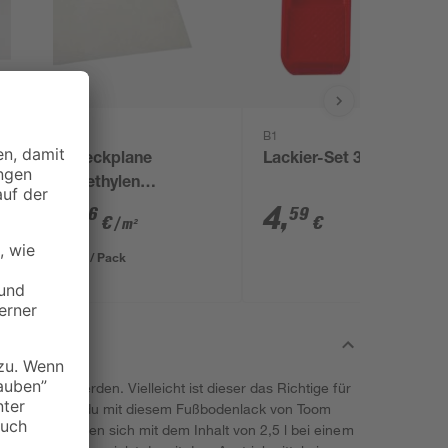
B1
B1
x
Abdeckplane
Lackier-Set 3-teilig
Polyethylen
transparent 4 x 5 m
0
,
4
,
06
59
€
€
/ m²
1,29 € / Pack
erwendet werden. Vielleicht ist dieser das Richtige für
gründe kannst du mit diesem Fußbodenlack von Toom
zu 20 m² lassen sich mit dem Inhalt von 2,5 l bei einem