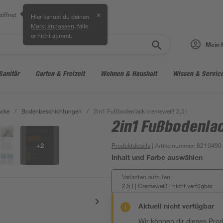
öffnet
✕
Hier kannst du deinen
, falls
Markt anpassen
er nicht stimmt.
Mein 
Sanitär
Garten & Freizeit
Wohnen & Haushalt
Wissen & Servic
acke
/
Bodenbeschichtungen
/
2in1 Fußbodenlack cremeweiß 2,5 l
2in1 Fußbodenla
+
2
Produktdetails
| Artikelnummer
:
8210490
Inhalt und Farbe auswählen
Varianten aufrufen:
2,5 l | Cremeweiß
|
nicht verfügbar
Aktuell nicht verfügbar
Wir können dir dieses Produ