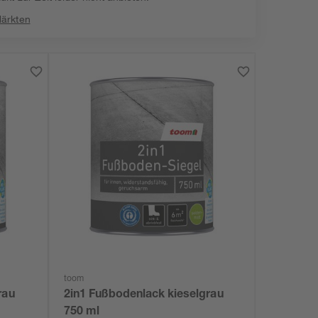
Märkten
toom
rau
2in1 Fußbodenlack kieselgrau
750 ml