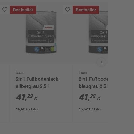
Bestseller
Bestseller
toom
toom
2in1 Fußbodenlack
2in1 Fußbodenlack
silbergrau 2,5 l
blaugrau 2,5 l
41
,
41
,
29
29
€
€
16,52 € / Liter
16,52 € / Liter