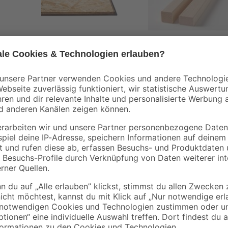
Kronospan
binderholz
l
OSB3-Verlegeplatte
Latte sägerau 2000 
'Cityboard'
48 x 24 mm
ungeschliffen 1690 x
5
,
1
,
99
78
€
€
/ m²
634 x 12 mm
6,41 € / Pack
0,89 € / Meter
Lacke können in vielen Bereichen v
dein Projekt? Mineralische Unter
rung
behandeln. Große Flächen von bis 
lächen