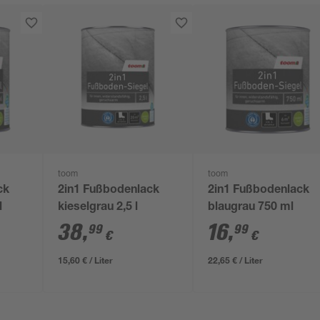
toom
toom
ck
2in1 Fußbodenlack
2in1 Fußbodenlack
l
kieselgrau 2,5 l
blaugrau 750 ml
38
,
16
,
99
99
€
€
15,60 € / Liter
22,65 € / Liter