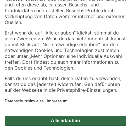
Zahlungsarten
Versandarten
Sicher einkaufen
Jetzt die toom-App herunterladen
Alle Preisangaben in EUR inkl. gesetzl. MwSt.. Die dargestellten Angebote sind unter
Umständen nicht in allen Märkten verfügbar. Die angegebenen Verfügbarkeiten beziehen
sich auf den unter "Mein Markt" ausgewählten toom Baumarkt. Alle Angebote und
Produkte nur solange der Vorrat reicht.
*Paketversand ab 59 € versandkostenfrei, gilt nicht für Artikel mit Speditionsversand, hier
fallen zusätzliche Versandkosten an.
Datenschutz
Privatsphäre
Impressum
AGB
Nutzungsbedingungen
Widerrufsrecht
Vertrag widerrufen