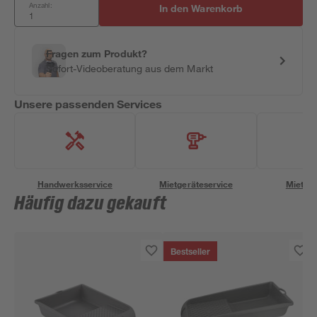
Anzahl:
In den Warenkorb
Fragen zum Produkt?
Sofort-Videoberatung aus dem Markt
Unsere passenden Services
Handwerksservice
Mietgeräteservice
Miettra
Häufig dazu gekauft
Bestseller