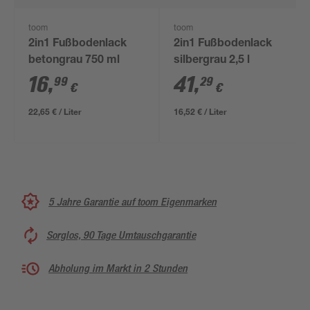
toom
toom
2in1 Fußbodenlack
2in1 Fußbodenlack
betongrau 750 ml
silbergrau 2,5 l
16
,
41
,
99
29
€
€
22,65 € / Liter
16,52 € / Liter
5 Jahre Garantie auf toom Eigenmarken
Sorglos, 90 Tage Umtauschgarantie
Abholung im Markt in 2 Stunden