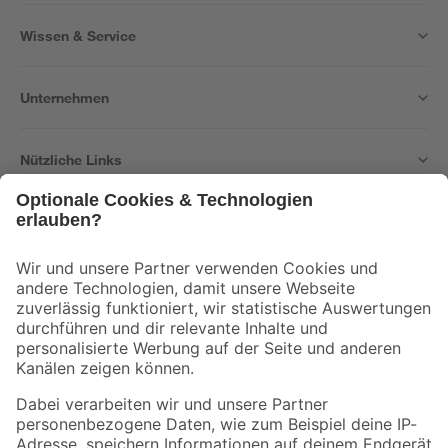
Wissen & Service
Unternehmen
Nützliche Links
Bleib auf dem Laufenden mit unserem Newsletter
Der toom Newsletter: Keine Angebote und Aktionen mehr verpassen!
Zur Newsletter Anmeldung
Folge uns