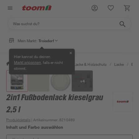
Mein Markt:
Troisdorf
✕
Hier kannst du deinen
, falls er nicht
Markt anpassen
/
Bauen & Renovieren
/
Farben, Lacke & Holzschutz
/
Lacke
/
Bod
stimmt.
+
4
2in1 Fußbodenlack kieselgrau
2,5 l
Produktdetails
| Artikelnummer
:
8210489
Inhalt und Farbe auswählen