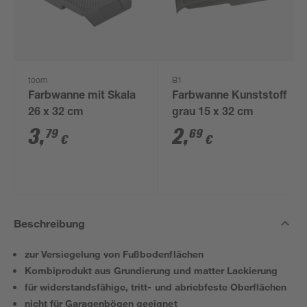
toom
B1
Farbwanne mit Skala
Farbwanne Kunststoff
26 x 32 cm
grau 15 x 32 cm
3
,
2
,
79
69
€
€
Beschreibung
zur Versiegelung von Fußbodenflächen
Kombiprodukt aus Grundierung und matter Lackierung
für widerstandsfähige, tritt- und abriebfeste Oberflächen
nicht für Garagenbögen geeignet