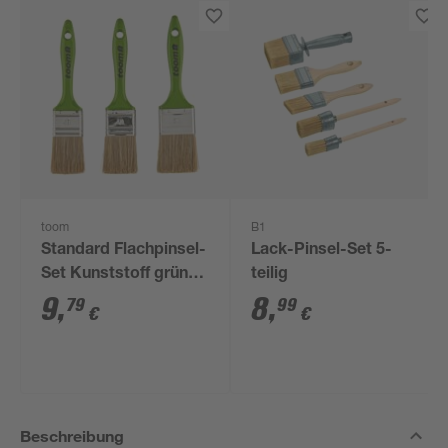
toom
B1
Standard Flachpinsel-
Lack-Pinsel-Set 5-
Set Kunststoff grün
teilig
40 - 50 mm 3 Stück
9
,
8
,
79
99
€
€
Beschreibung