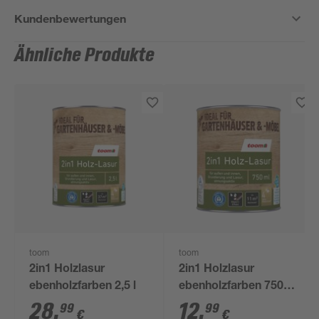
Kundenbewertungen
Ähnliche Produkte
toom
toom
2in1 Holzlasur
2in1 Holzlasur
ebenholzfarben 2,5 l
ebenholzfarben 750
ml
28
,
12
,
99
99
€
€