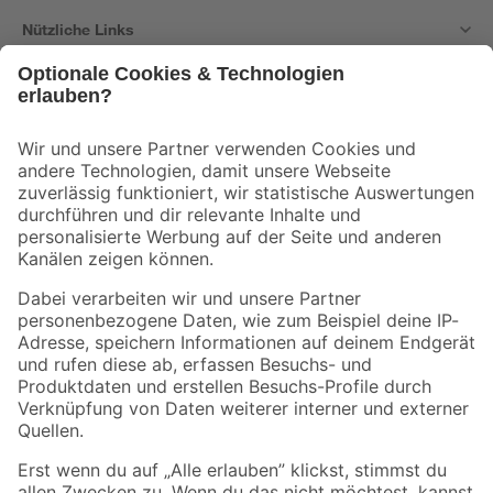
Nützliche Links
Bleib auf dem Laufenden mit unserem Newsletter
Der toom Newsletter: Keine Angebote und Aktionen mehr verpassen!
Zur Newsletter Anmeldung
Folge uns
Zahlungsarten
Versandarten
Sicher einkaufen