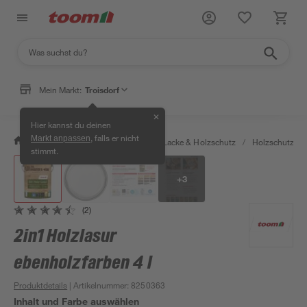
Mein Markt:
Troisdorf
✕
Hier kannst du deinen
, falls er nicht
Markt anpassen
/
Bauen & Renovieren
/
Farben, Lacke & Holzschutz
/
Holzschutz & 
stimmt.
+
3
(2)
2in1 Holzlasur
ebenholzfarben 4 l
Produktdetails
| Artikelnummer
:
8250363
Inhalt und Farbe auswählen