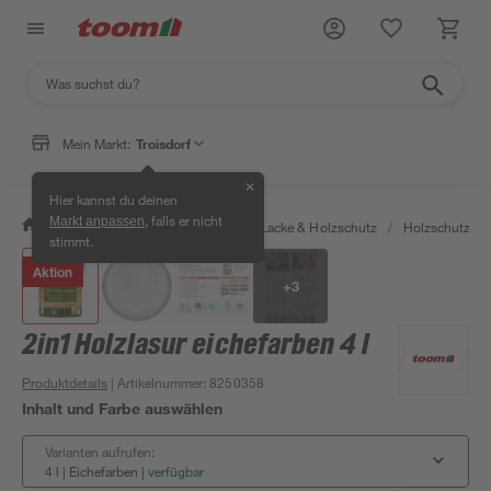
Mein Markt:
Troisdorf
✕
Hier kannst du deinen
, falls er nicht
Markt anpassen
/
Bauen & Renovieren
/
Farben, Lacke & Holzschutz
/
Holzschutz & 
stimmt.
Aktion
+
3
2in1 Holzlasur eichefarben 4 l
Produktdetails
| Artikelnummer
:
8250358
Inhalt und Farbe auswählen
Varianten aufrufen:
4 l | Eichefarben
|
verfügbar