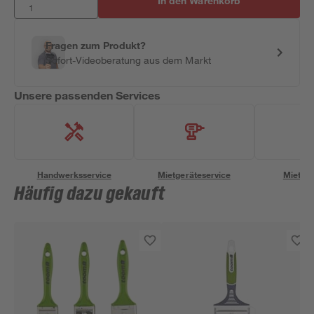
In den Warenkorb
Fragen zum Produkt?
Sofort-Videoberatung aus dem Markt
Unsere passenden Services
Handwerksservice
Mietgeräteservice
Miettra
Häufig dazu gekauft