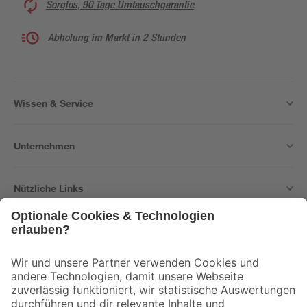
Sorglos, 90 Tage Umtauschgarantie
Abholung im Markt in 2 Stunden
Wissen & Service
Unternehmen
Nützliche Links
Bleib auf dem Laufenden mit unserem Newsletter
Der toom Newsletter: Keine Angebote und Aktionen mehr verpassen!
Zur Newsletter Anmeldung