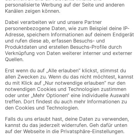
Folge uns
Zahlungsarten
Versandarten
Sicher einkaufen
Jetzt die toom-App herunterladen
Alle Preisangaben in EUR inkl. gesetzl. MwSt.. Die dargestellten Angebote sind unter
Umständen nicht in allen Märkten verfügbar. Die angegebenen Verfügbarkeiten beziehen
sich auf den unter "Mein Markt" ausgewählten toom Baumarkt. Alle Angebote und