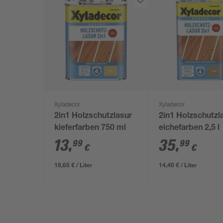
Xyladecor
Xyladecor
2in1 Holzschutzlasur
2in1 Holzschutzl
kieferfarben 750 ml
eichefarben 2,5 l
13
,
35
,
99
99
€
€
18,65 € / Liter
14,40 € / Liter