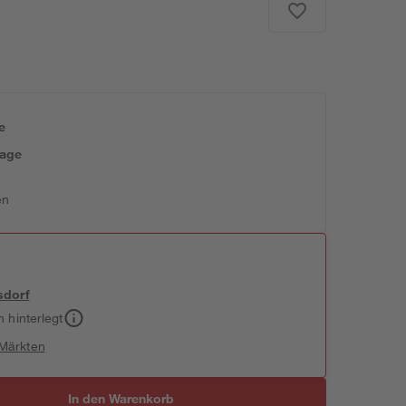
e
tage
en
sdorf
h hinterlegt
 Märkten
In den Warenkorb