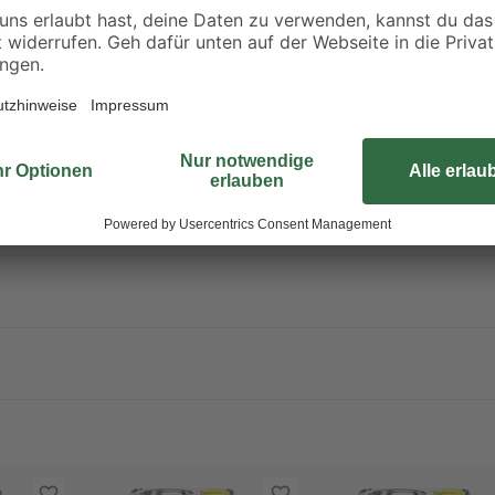
unserem Ratgeber
.
angfristiger Wirkung.
 gelangen. Ist ärztlicher Rat erforderlich, Verpackung oder Kennzeichn
onalen behördlichen Bestimmungen zuführen.