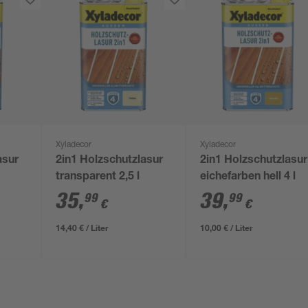
Xyladecor
Xyladecor
asur
2in1 Holzschutzlasur
2in1 Holzschutzlasur
transparent 2,5 l
eichefarben hell 4 l
35
,
39
,
99
99
€
€
14,40 € / Liter
10,00 € / Liter