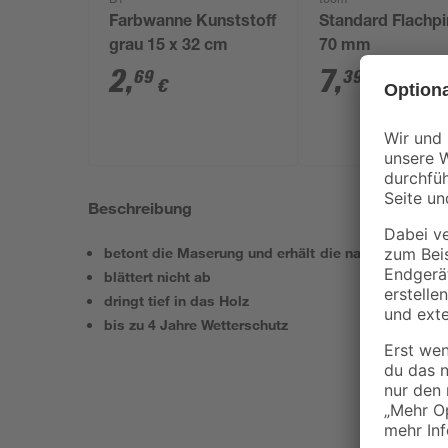
B1
toom
Farbwanne Kunststoff
Standard Flachpi
grau 15 x 32 cm
70 mm
2
,
7
,
69
39
€
€
Beschreibung
betont die Maserung und erhält die natürliche Opti
blättert nicht ab
dringt tief in das Holz
bis zu 4 Jahre Wetterschutz