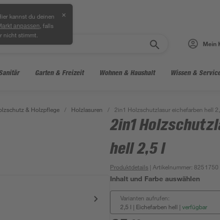
✕
ier kannst du deinen
, falls
Markt anpassen
r nicht stimmt.
Mein 
Sanitär
Garten & Freizeit
Wohnen & Haushalt
Wissen & Servic
lzschutz & Holzpflege
/
Holzlasuren
/
2in1 Holzschutzlasur eichefarben hell 2,
2in1 Holzschutzl
hell 2,5 l
Produktdetails
| Artikelnummer
:
8251750
Inhalt und Farbe auswählen
Varianten aufrufen:
2,5 l | Eichefarben hell
|
verfügbar