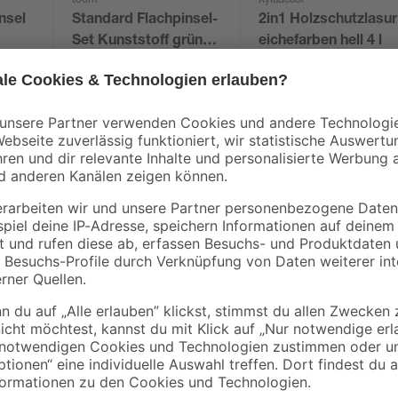
toom
Xyladecor
nsel
Standard Flachpinsel-
2in1 Holzschutzlasur
Set Kunststoff grün
eichefarben hell 4 l
40 - 50 mm 3 Stück
9
,
39
,
79
99
€
€
10,00 € / Liter
Auf Holzoberflächen schaffst du m
k
viele andere Funktionen. Ist es da
Holzlasur 'Außen' von Xyladecor 
einen Anstrich in einem natürlich
Mit der Gebindegröße von 2,5 l ka
behandeln. Für ein ansprechendes
Anstrichmittel kann außerdem dank s
Streicharten genutzt werden. Dein
ist die bearbeitete Fläche schon ü
Weitere wichtige Hinweise zu dei