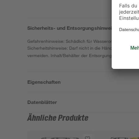
Sicherheits- und Entsorgungshinweise
Gefahrenhinweise: Schädlich für Wasserorganismen mit l
Sicherheitshinweise: Darf nicht in die Hände von Kindern
vermeiden. Inhalt/Behälter der Entsorgung gemäß nati
Eigenschaften
Datenblätter
Ähnliche Produkte