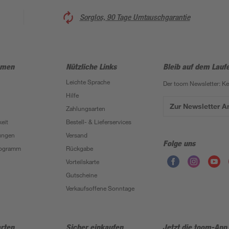
Sorglos, 90 Tage Umtauschgarantie
hmen
Nützliche Links
Bleib auf dem Lauf
Leichte Sprache
Der toom Newsletter: K
Hilfe
Zur Newsletter 
Zahlungsarten
eit
Bestell- & Lieferservices
ungen
Versand
Folge uns
Programm
Rückgabe
Vorteilskarte
Gutscheine
Verkaufsoffene Sonntage
rten
Sicher einkaufen
Jetzt die toom-App