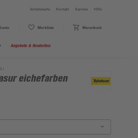
Vorteilskarte
Kontakt
Karriere
Hilfe
Konto
Merkliste
Warenkorb
e
Angebote & Neuheiten
5 l
asur eichefarben