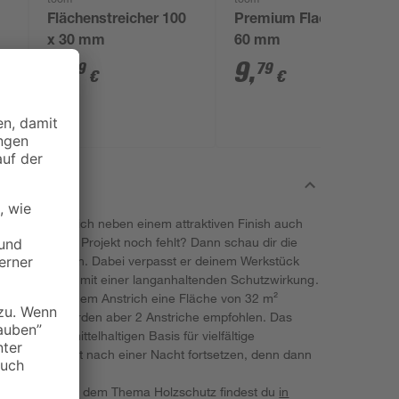
toom
toom
Flächenstreicher 100
Premium Flachpinsel
x 30 mm
60 mm
5
,
9
,
29
79
€
€
it einem Anstrich neben einem attraktiven Finish auch
s, was deinem Projekt noch fehlt? Dann schau dir die
einmal näher an. Dabei verpasst er deinem Werkstück
en Farbton und mit einer langanhaltenden Schutzwirkung.
nnst du bei einem Anstrich eine Fläche von 32 m²
 Ergebnis werden aber 2 Anstriche empfohlen. Das
einer lösemittelhaltigen Basis für vielfältige
 Projekt kannst nach einer Nacht fortsetzen, denn dann
berstreichbar.
nem Projekt mit dem Thema Holzschutz findest du
in