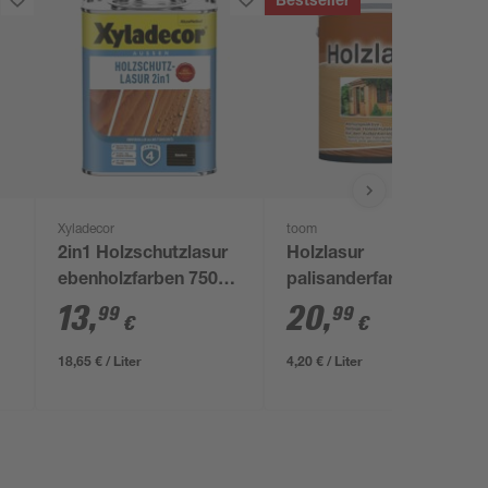
Bestseller
Xyladecor
toom
2in1 Holzschutzlasur
Holzlasur
ebenholzfarben 750
palisanderfarben 5 l
ml
13
,
20
,
99
99
€
€
18,65 € / Liter
4,20 € / Liter