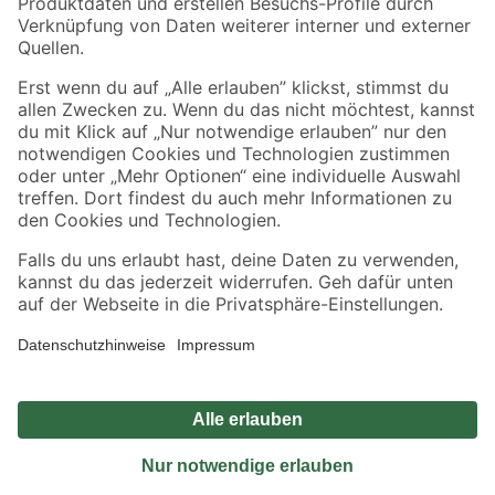
Sicher einkaufen
Jetzt die toom-App herunterladen
Alle Preisangaben in EUR inkl. gesetzl. MwSt.. Die dargestellten Angebote sind unter
Umständen nicht in allen Märkten verfügbar. Die angegebenen Verfügbarkeiten beziehen
sich auf den unter "Mein Markt" ausgewählten toom Baumarkt. Alle Angebote und
Produkte nur solange der Vorrat reicht.
*Paketversand ab 59 € versandkostenfrei, gilt nicht für Artikel mit Speditionsversand, hier
fallen zusätzliche Versandkosten an.
Datenschutz
Privatsphäre
Impressum
AGB
Nutzungsbedingungen
Widerrufsrecht
Vertrag widerrufen
Barrierefreiheit