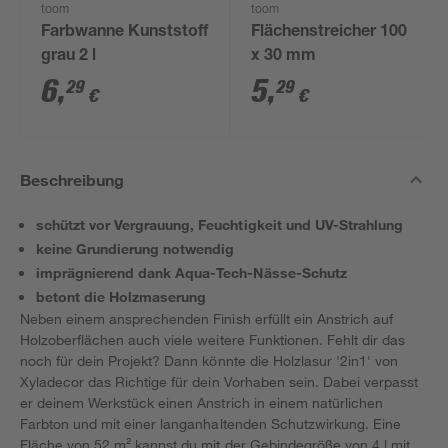
toom
toom
Farbwanne Kunststoff
Flächenstreicher 100
grau 2 l
x 30 mm
6
,
5
,
29
29
€
€
Beschreibung
schützt vor Vergrauung, Feuchtigkeit und UV-Strahlung
keine Grundierung notwendig
imprägnierend dank Aqua-Tech-Nässe-Schutz
betont die Holzmaserung
Neben einem ansprechenden Finish erfüllt ein Anstrich auf
Holzoberflächen auch viele weitere Funktionen. Fehlt dir das
noch für dein Projekt? Dann könnte die Holzlasur '2in1' von
Xyladecor das Richtige für dein Vorhaben sein. Dabei verpasst
er deinem Werkstück einen Anstrich in einem natürlichen
Farbton und mit einer langanhaltenden Schutzwirkung. Eine
Fläche von 52 m² kannst du mit der Gebindegröße von 4 l mit