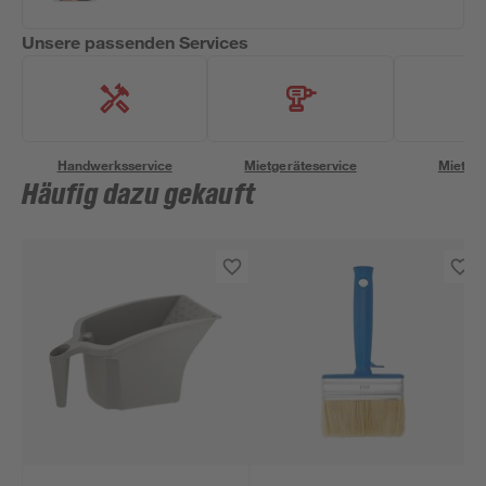
Unsere passenden Services
Handwerksservice
Mietgeräteservice
Miettra
Häufig dazu gekauft