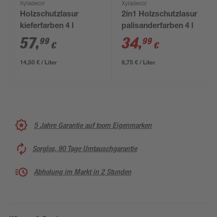
Xyladecor
Xyladecor
Holzschutzlasur
2in1 Holzschutzlasur
kieferfarben 4 l
palisanderfarben 4 l
57
,
34
,
99
99
€
€
14,50 € / Liter
8,75 € / Liter
5 Jahre Garantie auf toom Eigenmarken
Sorglos, 90 Tage Umtauschgarantie
Abholung im Markt in 2 Stunden