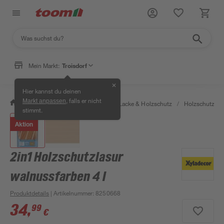
Mein Markt:
Troisdorf
✕
Hier kannst du deinen
, falls er nicht
Markt anpassen
/
Bauen & Renovieren
/
Farben, Lacke & Holzschutz
/
Holzschutz & 
stimmt.
Aktion
2in1 Holzschutzlasur
walnussfarben 4 l
Produktdetails
| Artikelnummer
:
8250668
34
,
99
€