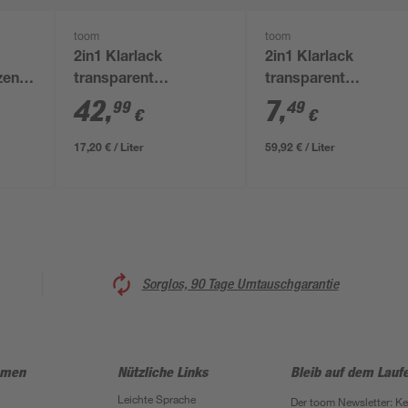
toom
toom
2in1 Klarlack
2in1 Klarlack
zend
transparent
transparent
seidenmatt 2,5 l
seidenmatt 125 ml
42
,
7
,
99
49
€
€
17,20 € / Liter
59,92 € / Liter
Sorglos, 90 Tage Umtauschgarantie
hmen
Nützliche Links
Bleib auf dem Lauf
Leichte Sprache
Der toom Newsletter: K