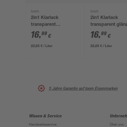
toom
toom
2in1 Klarlack
2in1 Klarlack
transparent
transparent glän
seidenmatt 750 ml
750 ml
16
,
16
,
99
99
€
€
22,65 € / Liter
22,65 € / Liter
5 Jahre Garantie auf toom Eigenmarken
Wissen & Service
Unterne
Handwerksservice
Über uns