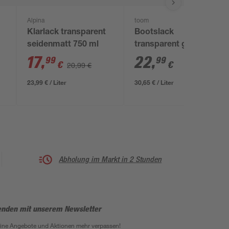
Alpina
toom
Klarlack transparent
Bootslack
seidenmatt 750 ml
transparent glänzend
750 ml
17
,
22
,
99
99
€
€
20,99 €
23,99 € / Liter
30,65 € / Liter
Abholung im Markt in 2 Stunden
enden mit unserem Newsletter
eine Angebote und Aktionen mehr verpassen!