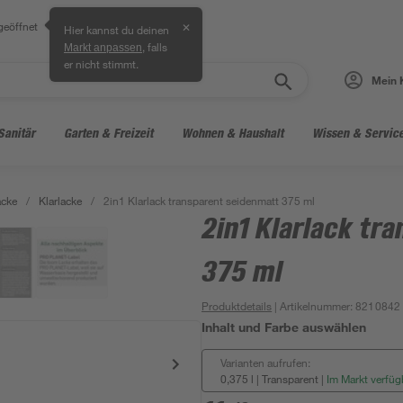
geöffnet
✕
Hier kannst du deinen
, falls
Markt anpassen
er nicht stimmt.
Mein 
Sanitär
Garten & Freizeit
Wohnen & Haushalt
Wissen & Servic
acke
/
Klarlacke
/
2in1 Klarlack transparent seidenmatt 375 ml
2in1 Klarlack tr
375 ml
Produktdetails
| Artikelnummer
:
8210842
Inhalt und Farbe auswählen
Varianten aufrufen:
0,375 l | Transparent
|
Im Markt verfüg