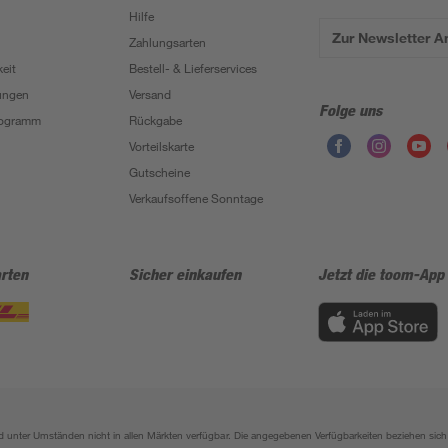
Hilfe
Zur Newsletter 
Zahlungsarten
eit
Bestell- & Lieferservices
ungen
Versand
Folge uns
Programm
Rückgabe
Vorteilskarte
Gutscheine
Verkaufsoffene Sonntage
rten
Sicher einkaufen
Jetzt die toom-App
sind unter Umständen nicht in allen Märkten verfügbar. Die angegebenen Verfügbarkeiten beziehen s