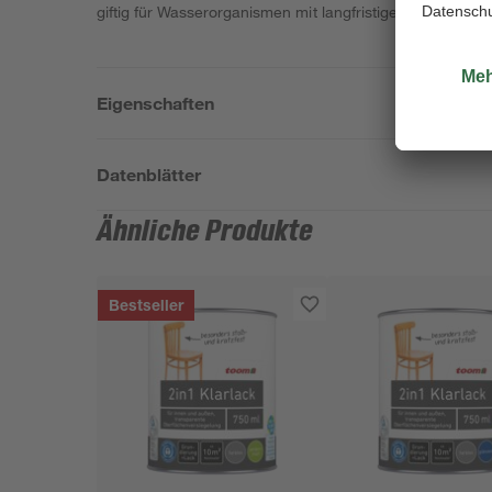
giftig für Wasserorganismen mit langfristiger Wirkung.
Eigenschaften
Datenblätter
Ähnliche Produkte
Bestseller