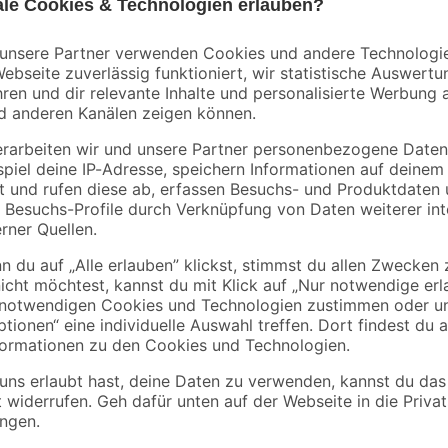
6
,
5
,
69
59
€
€
Ist dieser Lack vielleicht das, was
lassen sich bei einem einmaligen 
nur 2 Anstrichen erzielst du mit d
und kreierst eine seidenmatte Obe
keine Bedenken haben. Darüber hi
geruchslos. Bei einer Trockendau
zu guter Letzt überstreichen.
Erfahre mehr darüber, wie du dei
sschädlich bei Verschlucken. Giftig bei Hautkontakt. Verursacht sch
onen verursachen. Verursacht schwere Augenschäden. Lebensgefahr be