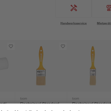
Handwerksservice
Mietgerät
toom
toom
ort'
Flachpinsel Standard
Flachpinsel Standar
ück
Stärke 6 50 mm
Stärke 6 30 mm