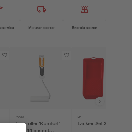
eservice
Miettransporter
Energie sparen
toom
B1
d
Lackroller 'Komfort'
Lackier-Set 3-teilig
glatt 11 cm mit