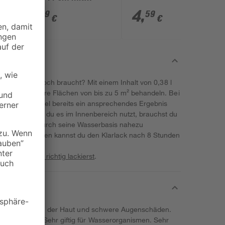
kurzem Bügel
4
,
4
,
99
59
€
€
 dein Projekt noch braucht? Mit einem Inhalt von 0,38 l
Anstrich größere Flächen von bis zu 5 m² behandeln. Bei
em Anstrichmittel bereits ein ansprechendes Ergebnis
rfläche. Wenn du es im Innenbereich nutzt, brauchst du
naus ist es durch seine Wasserbasis nahezu
er von 2 Stunden kannst du den Klarlack nach 8 Stunden
ne
Bauprojekte richtig lackierst
.
were Verätzungen der Haut und schwere Augenschäden.
i Einatmen. Sehr giftig für Wasserorganismen. Sehr