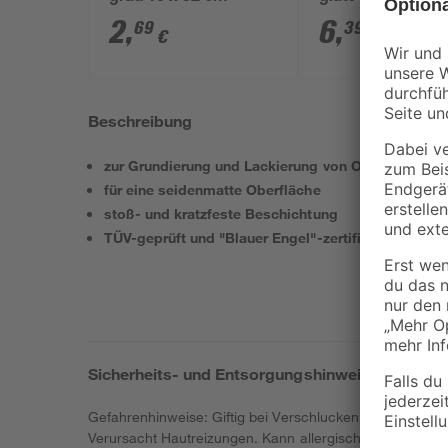
2
,
6
,
69
39
€
€
Beschreibung
zur Grundierung und Lackierung von Oberflächen
für eine seidenmatte Oberfläche
stoß- und kratzfeste Beschichtung
TÜV-geprüft und "Blauer Engel"-zertifiziert
Sicherheits- und Entsorgungshinweise
Gefahrenhinweise: Giftig bei Verschlucken. Gesundheit
Verursacht Hautreizungen. Kann allergische Hautreakti