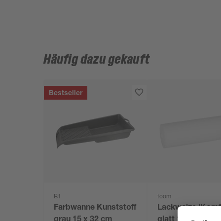
Häufig dazu gekauft
Bestseller
B1
toom
Farbwanne Kunststoff
Lackwalze 'Komf
grau 15 x 32 cm
glatt 11 cm 5 St