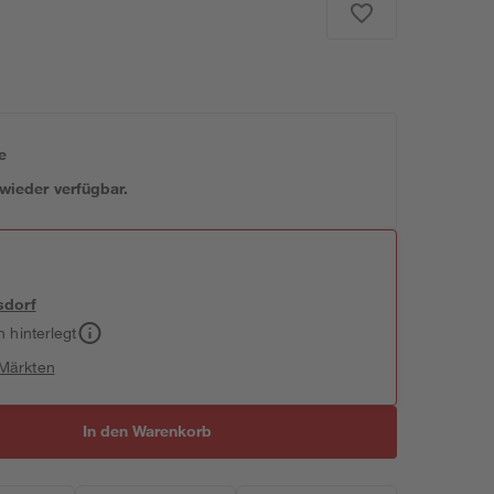
e
 wieder verfügbar.
sdorf
h hinterlegt
 Märkten
In den Warenkorb