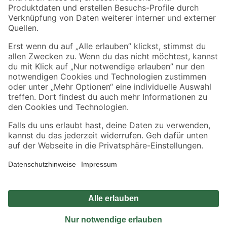
Sicher einkaufen
Jetzt die toom-App herunterladen
Alle Preisangaben in EUR inkl. gesetzl. MwSt.. Die dargestellten Angebote sind unter
Umständen nicht in allen Märkten verfügbar. Die angegebenen Verfügbarkeiten beziehen
sich auf den unter "Mein Markt" ausgewählten toom Baumarkt. Alle Angebote und
Produkte nur solange der Vorrat reicht.
*Paketversand ab 59 € versandkostenfrei, gilt nicht für Artikel mit Speditionsversand, hier
fallen zusätzliche Versandkosten an.
Datenschutz
Privatsphäre
Impressum
AGB
Nutzungsbedingungen
Widerrufsrecht
Vertrag widerrufen
Barrierefreiheit