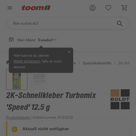
Mein Markt:
Troisdorf
✕
Hier kannst du deinen
, falls er nicht
Markt anpassen
/
Bauen & Renovieren
/
Klebstoffe
/
Spezialklebstoffe
/
2K-Schnell
stimmt.
2K-Schnellkleber Turbomix
'Speed' 12,5 g
Produktdetails
| Artikelnummer
:
8150232
Aktuell nicht verfügbar