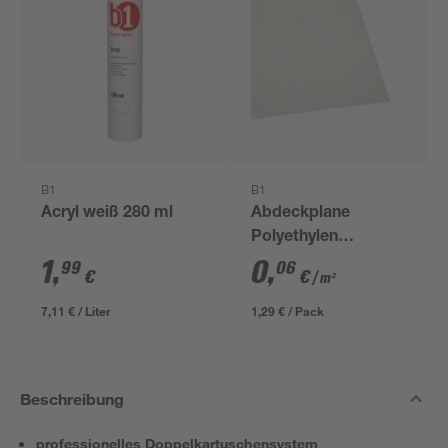
B1
B1
Acryl weiß 280 ml
Abdeckplane
Polyethylen
transparent 4 x 5 m
1
,
0
,
99
06
€
€
/ m²
7,11 € / Liter
1,29 € / Pack
Beschreibung
professionelles Doppelkartuschensystem