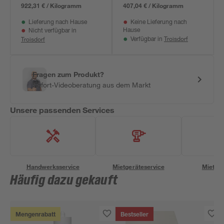
12,5 g
922,31 € / Kilogramm
407,04 € / Kilogramm
Lieferung nach Hause
Keine Lieferung nach
Hause
Nicht verfügbar in
Troisdorf
Troisdorf
Verfügbar in
Fragen zum Produkt?
Sofort-Videoberatung aus dem Markt
Unsere passenden Services
Handwerksservice
Mietgeräteservice
Miettra
Häufig dazu gekauft
Mengenrabatt
Bestseller