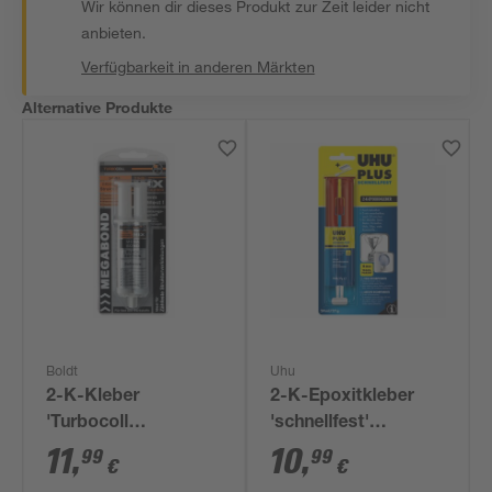
Wir können dir dieses Produkt zur Zeit leider nicht
anbieten.
Verfügbarkeit in anderen Märkten
Alternative Produkte
Boldt
Uhu
2-K-Kleber
2-K-Epoxitkleber
'Turbocoll
'schnellfest'
Megabond 3 Min
transparent 27 g
11
,
10
,
99
99
€
€
TurboMIX' schwarz