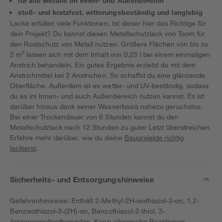
für alle Metalle im Innen- und Außenbereich
stoß- und kratzfest, witterungsbeständig und langlebig
Lacke erfüllen viele Funktionen. Ist dieser hier das Richtige für
dein Projekt? Du kannst diesen Metallschutzlack von Toom für
den Rostschutz von Metall nutzen. Größere Flächen von bis zu
2 m² lassen sich mit dem Inhalt von 0,25 l bei einem einmaligen
Anstrich behandeln. Ein gutes Ergebnis erzielst du mit dem
Anstrichmittel bei 2 Anstrichen. So schaffst du eine glänzende
Oberfläche. Außerdem ist es wetter- und UV-beständig, sodass
du es im Innen- und auch Außenbereich nutzen kannst. Es ist
darüber hinaus dank seiner Wasserbasis nahezu geruchslos.
Bei einer Trockendauer von 6 Stunden kannst du den
Metallschutzlack nach 12 Stunden zu guter Letzt überstreichen.
Erfahre mehr darüber, wie du deine
Bauprojekte richtig
lackierst
.
Sicherheits- und Entsorgungshinweise
Gefahrenhinweise: Enthält 2-Methyl-2H-isothiazol-3-on, 1,2-
Benzisothiazol-3-(2H)-on, Benzothiazol-2-thiol, 3-
Aminopropyltriethoxysilan. Kann allergische Reaktionen