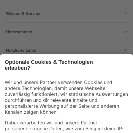
Wissen & Service
Unternehmen
Nützliche Links
Bleib auf dem Laufenden mit unserem Newsletter
Der toom Newsletter: Keine Angebote und Aktionen mehr verpassen!
Zur Newsletter Anmeldung
Folge uns