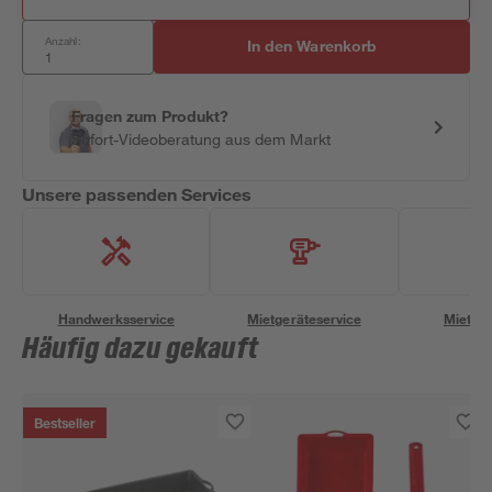
Anzahl:
In den Warenkorb
Fragen zum Produkt?
Sofort-Videoberatung aus dem Markt
Unsere passenden Services
Handwerksservice
Mietgeräteservice
Miettra
Häufig dazu gekauft
Bestseller