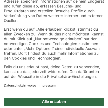
Zahlungsarten
Versandarten
Sicher einkaufen
Jetzt die toom-App herunterladen
Alle Preisangaben in EUR inkl. gesetzl. MwSt.. Die dargestellten Angebote sind unter
Umständen nicht in allen Märkten verfügbar. Die angegebenen Verfügbarkeiten beziehen
sich auf den unter "Mein Markt" ausgewählten toom Baumarkt. Alle Angebote und
Produkte nur solange der Vorrat reicht.
*Paketversand ab 59 € versandkostenfrei, gilt nicht für Artikel mit Speditionsversand, hier
fallen zusätzliche Versandkosten an.
Datenschutz
Privatsphäre
Impressum
AGB
Nutzungsbedingungen
Widerrufsrecht
Vertrag widerrufen