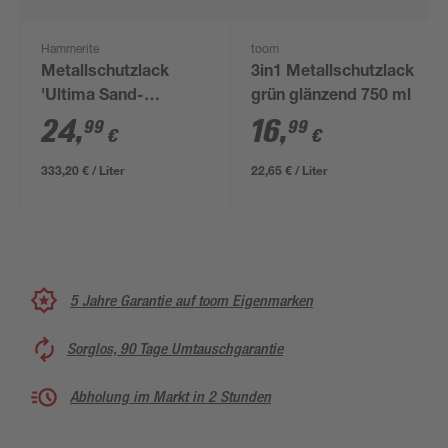
Hammerite
toom
Metallschutzlack
3in1 Metallschutzlack
'Ultima Sand-
grün glänzend 750 ml
Struktur' telegrau RAL
24
,
16
,
99
99
€
€
7046 750 ml
333,20 € / Liter
22,65 € / Liter
5 Jahre Garantie auf toom Eigenmarken
Sorglos, 90 Tage Umtauschgarantie
Abholung im Markt in 2 Stunden