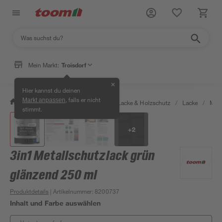
Mein Markt:
Troisdorf
✕
Hier kannst du deinen
, falls er nicht
Markt anpassen
/
Bauen & Renovieren
/
Farben, Lacke & Holzschutz
/
Lacke
/
Meta
stimmt.
+
2
3in1 Metallschutzlack grün
glänzend 250 ml
Produktdetails
| Artikelnummer
:
8200737
Inhalt und Farbe auswählen