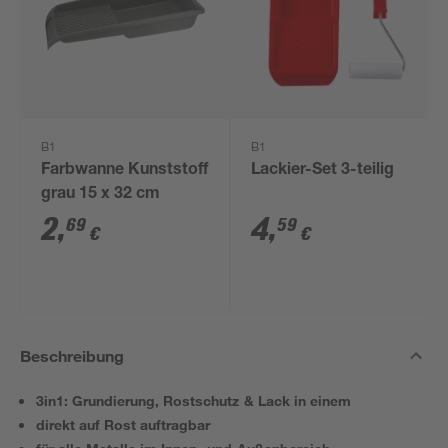
B1
B1
Farbwanne Kunststoff
Lackier-Set 3-teilig
grau 15 x 32 cm
2
,
4
,
69
59
€
€
Beschreibung
3in1: Grundierung, Rostschutz & Lack in einem
direkt auf Rost auftragbar