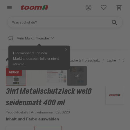
Mein Markt:
Troisdorf
✕
Hier kannst du deinen
, falls er nicht
Markt anpassen
/
Bauen & Renovieren
/
Farben, Lacke & Holzschutz
/
Lacke
/
Sprü
stimmt.
Aktion
+
2
3in1 Metallschutzlack weiß
seidenmatt 400 ml
Produktdetails
| Artikelnummer
:
8200223
Inhalt und Farbe auswählen