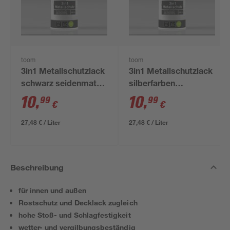
toom
toom
3in1 Metallschutzlack
3in1 Metallschutzlack
schwarz seidenmatt
silberfarben
400 ml
seidenmatt 400 ml
10
,
10
,
99
99
€
€
27,48 € / Liter
27,48 € / Liter
Beschreibung
für innen und außen
Rostschutz und Decklack zugleich
hohe Stoß- und Schlagfestigkeit
wetter- und vergilbungsbeständig