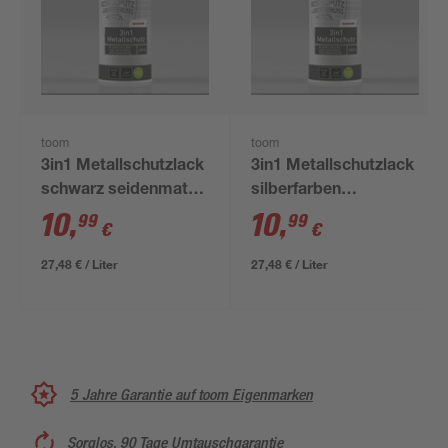
toom
toom
3in1 Metallschutzlack
3in1 Metallschutzlack
schwarz seidenmatt
silberfarben
400 ml
seidenmatt 400 ml
10
,
10
,
99
99
€
€
27,48 € / Liter
27,48 € / Liter
5 Jahre Garantie auf toom Eigenmarken
Sorglos, 90 Tage Umtauschgarantie