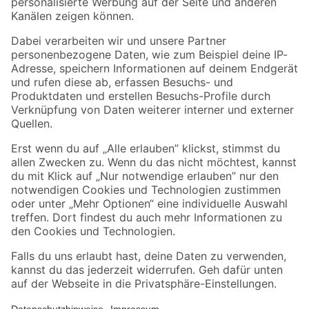
Folge uns
Zahlungsarten
Versandarten
Sicher einkaufen
Jetzt die toom-App herunterladen
Alle Preisangaben in EUR inkl. gesetzl. MwSt.. Die dargestellten Angebote sind unter
Umständen nicht in allen Märkten verfügbar. Die angegebenen Verfügbarkeiten beziehen
sich auf den unter "Mein Markt" ausgewählten toom Baumarkt. Alle Angebote und
Produkte nur solange der Vorrat reicht.