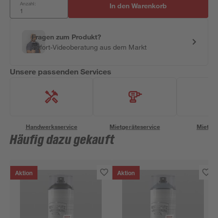
Anzahl:
In den Warenkorb
Fragen zum Produkt?
Sofort-Videoberatung aus dem Markt
Unsere passenden Services
Handwerksservice
Mietgeräteservice
Miettra
Häufig dazu gekauft
Aktion
Aktion