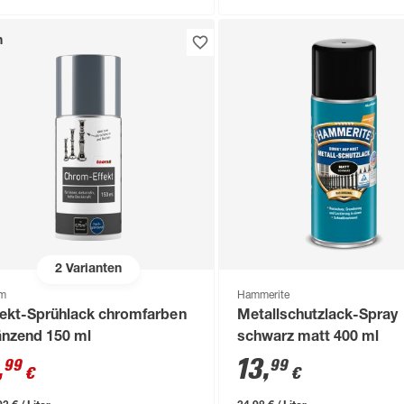
n
2
Varianten
om
Hammerite
fekt-Sprühlack chromfarben
Metallschutzlack-Spray
änzend 150 ml
schwarz matt 400 ml
,
13
,
99
99
€
€