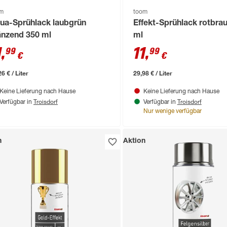
om
toom
ua-Sprühlack laubgrün
Effekt-Sprühlack rotbra
änzend 350 ml
ml
1
,
11
,
99
99
€
€
6 € / Liter
29,98 € / Liter
Keine Lieferung nach Hause
Keine Lieferung nach Hause
Troisdorf
Troisdorf
Verfügbar in
Verfügbar in
Nur wenige verfügbar
n
Aktion