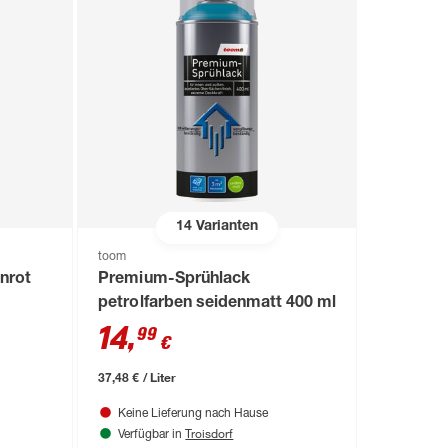
14
Varianten
toom
inrot
Premium-Sprühlack
petrolfarben seidenmatt 400 ml
14
,
99
€
37,48 € / Liter
Keine Lieferung nach Hause
Troisdorf
Verfügbar in