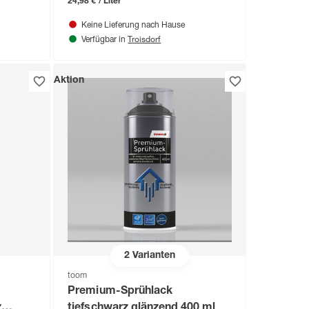
24,98 € / Liter
Keine Lieferung nach Hause
Troisdorf
Verfügbar in
Aktion
2
Varianten
toom
Premium-Sprühlack
z
tiefschwarz glänzend 400 ml