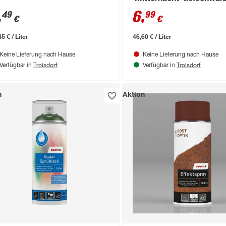
seidenmatt 150 ml
,
6
,
49
99
€
€
5 € / Liter
46,60 € / Liter
Keine Lieferung nach Hause
Keine Lieferung nach Hause
Troisdorf
Troisdorf
Verfügbar in
Verfügbar in
n
Aktion