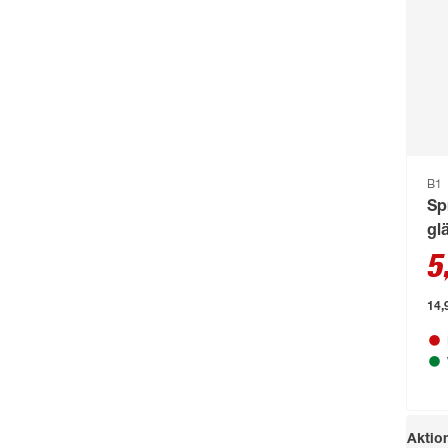
B1
Sp
gl
5
14,9
Aktio