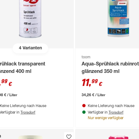
4
Varianten
toom
rühlack transparent
Aqua-Sprühlack rubinro
änzend 400 ml
glänzend 350 ml
,
11
,
99
99
€
€
8 € / Liter
34,26 € / Liter
Keine Lieferung nach Hause
Keine Lieferung nach Hause
Troisdorf
Troisdorf
Verfügbar in
Verfügbar in
Nur wenige verfügbar
n