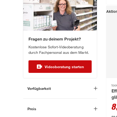
Aktio
Fragen zu deinem Projekt?
Kostenlose Sofort-Videoberatung
durch Fachpersonal aus dem Markt.
Videoberatung starten
to
Verfügbarkeit
Ef
Lieferung nach Hause
(0)
gl
8
In Troisdorf verfügbar
(173)
Preis
Auf Wunsch in Troisdorf