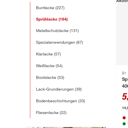
Aktio
Buntlacke
(227)
Sprühlacke
(184)
Metallschutzlacke
(131)
Spezialanwendungen
(67)
Klarlacke
(57)
Weißlacke
(54)
B1
Bootslacke
(53)
Sp
40
Lack-Grundierungen
(39)
5
Bodenbeschichtungen
(33)
14,9
Fliesenlacke
(22)