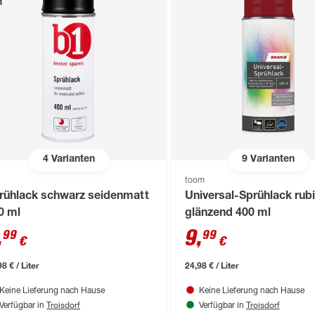
n
4
Varianten
9
Varianten
toom
rühlack schwarz seidenmatt
Universal-Sprühlack rub
0 ml
glänzend 400 ml
,
9
,
99
99
€
€
8 € / Liter
24,98 € / Liter
Keine Lieferung nach Hause
Keine Lieferung nach Hause
Troisdorf
Troisdorf
Verfügbar in
Verfügbar in