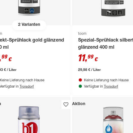
2
Varianten
om
toom
fekt-Sprühlack gold glänzend
Spezial-Sprühlack silber
0 ml
glänzend 400 ml
,
11
,
99
99
€
€
3 € / Liter
29,98 € / Liter
Keine Lieferung nach Hause
Keine Lieferung nach Hause
Troisdorf
Troisdorf
Verfügbar in
Verfügbar in
n
Aktion