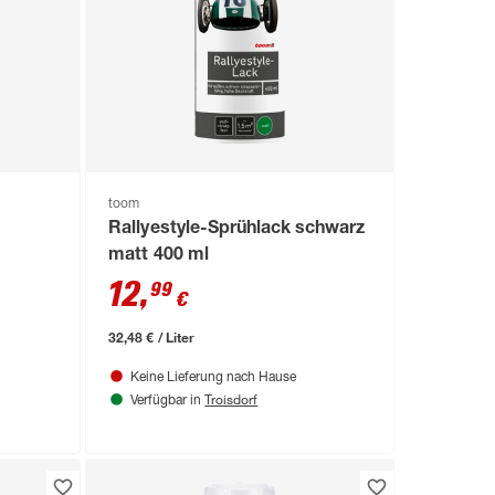
toom
t
Rallyestyle-Sprühlack schwarz
matt 400 ml
12
,
99
€
32,48 € / Liter
Keine Lieferung nach Hause
Troisdorf
Verfügbar in