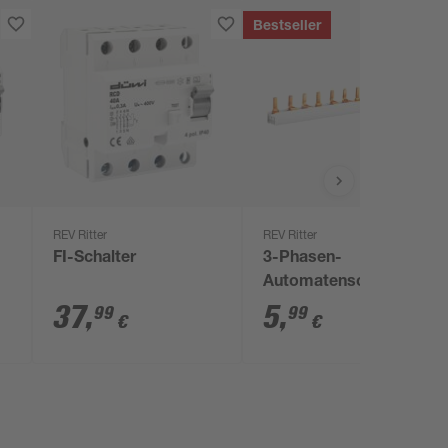
Bestseller
REV Ritter
REV Ritter
FI-Schalter
3-Phasen-
Automatenschiene
37
,
5
,
99
99
€
€