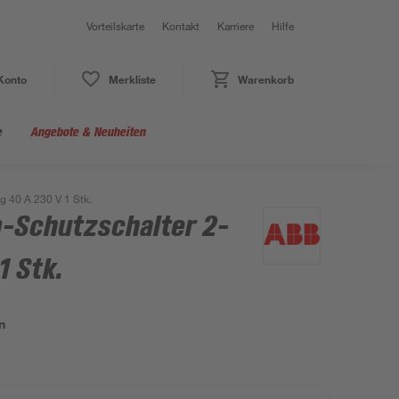
Vorteilskarte
Kontakt
Karriere
Hilfe
Konto
Merkliste
Warenkorb
e
Angebote & Neuheiten
g 40 A 230 V 1 Stk.
-Schutzschalter 2-
1 Stk.
n