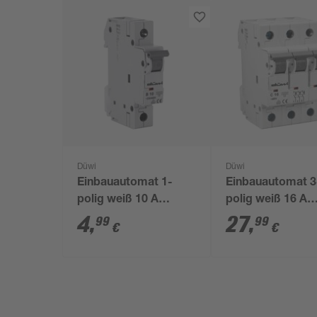
Düwi
Düwi
Einbauautomat 1-
Einbauautomat 3
polig weiß 10 A
polig weiß 16 A
250/400 V
250/400 V
4
,
27
,
99
99
€
€