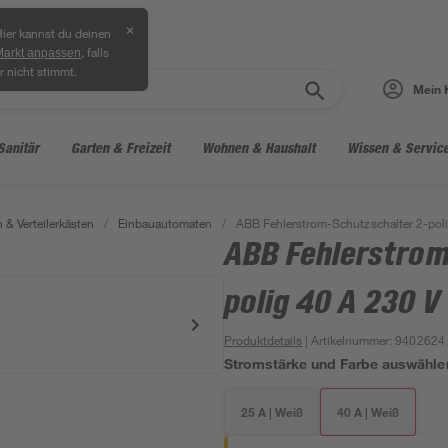
✕
ier kannst du deinen
, falls
Markt anpassen
r nicht stimmt.
Mein 
Sanitär
Garten & Freizeit
Wohnen & Haushalt
Wissen & Servic
 & Verteilerkästen
/
Einbauautomaten
/
ABB Fehlerstrom-Schutzschalter 2-poli
ABB Fehlerstrom
polig 40 A 230 V 
Produktdetails
| Artikelnummer
:
9402624
Stromstärke und Farbe auswähle
25 A | Weiß
40 A | Weiß