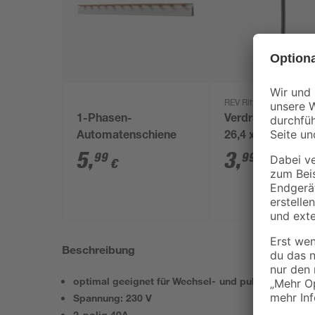
REV Ritter
1-Phasen-
Verdrahtungsbrü
Automatenschiene
26,4 x 1,8 cm 3 S
5
,
3
,
99
99
€
€
Beschreibung
optimal geeignet für Wechsel- und pulsierende Gl
Spannung: 230 V
2-polig 40A