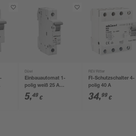
Düwi
REV Ritter
-
Einbauautomat 1-
FI-Schutzschalter 4-
polig weiß 25 A
polig 40 A
250/400 V
5
,
34
,
49
99
€
€