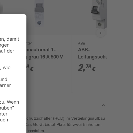
REV Ritter
ABB
o-
Einbauautomat 1-
ABB-
Polig grau 16 A 500 V
Leitungsschutzschalter
'2CDS251001R0165'
2
,
2
,
69
79
€
€
1-polig 400 V
 Fehlerstromschutzschalter (RCD) im Verteilungsaufbau
chströmen. Das Gerät bietet Platz für zwei Einheiten,
 10 kA kurzschlusssicher.