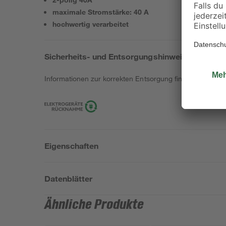
maximale Stromstärke: 40 A
hochwertig verarbeitet
Sicherheits- und Entsorgungshinweise
Informationen zur korrekten Entsorgung findest du
hier
.
Eigenschaften
Datenblätter
Ähnliche Produkte