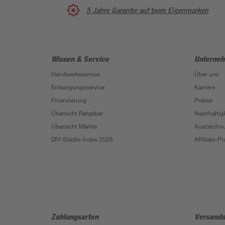
5 Jahre Garantie auf toom Eigenmarken
Wissen & Service
Unterne
Handwerksservice
Über uns
Entsorgungsservice
Karriere
Finanzierung
Presse
Übersicht Ratgeber
Nachhaltigk
Übersicht Märkte
Auszeichn
DIY-Städte-Index 2026
Affiliate-
Zahlungsarten
Versanda