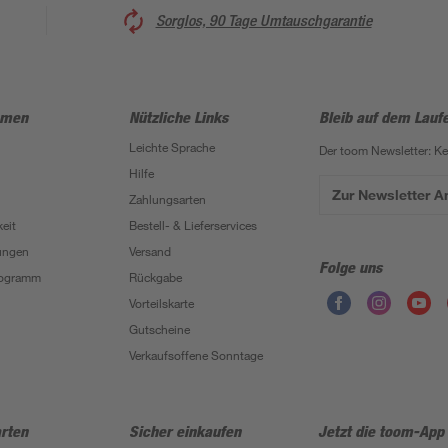
Sorglos, 90 Tage Umtauschgarantie
hmen
Nützliche Links
Bleib auf dem Lauf
Leichte Sprache
Der toom Newsletter: K
Hilfe
Zur Newsletter 
Zahlungsarten
eit
Bestell- & Lieferservices
ungen
Versand
Folge uns
Programm
Rückgabe
Vorteilskarte
Gutscheine
Verkaufsoffene Sonntage
rten
Sicher einkaufen
Jetzt die toom-App