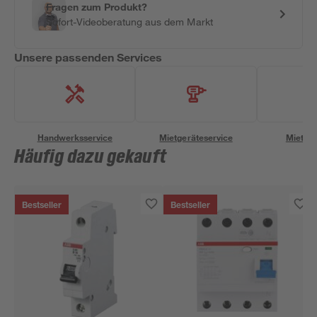
Fragen zum Produkt?
Sofort-Videoberatung aus dem Markt
Unsere passenden Services
Handwerksservice
Mietgeräteservice
Miettra
Häufig dazu gekauft
Bestseller
Bestseller