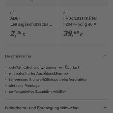
ABB
ABB
ABB-
FI-Schutzschalter
Leitungsschutzschalter
F204 4-polig 40 A
'2CDS251001R0165'
2
,
39
,
79
99
€
€
1-polig 400 V
Beschreibung
schützt Kabel und Leitungen vor Überlast
mit patentierter Anschlussklemme
für bessere Sichtverhältnisse beim Verdrahten
einfache Montage
umfangreiches Zubehör erhältlich
Sicherheits- und Entsorgungshinweise