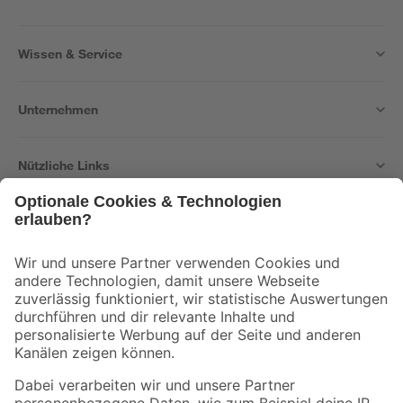
Wissen & Service
Unternehmen
Nützliche Links
Bleib auf dem Laufenden mit unserem Newsletter
Der toom Newsletter: Keine Angebote und Aktionen mehr verpassen!
Zur Newsletter Anmeldung
Folge uns