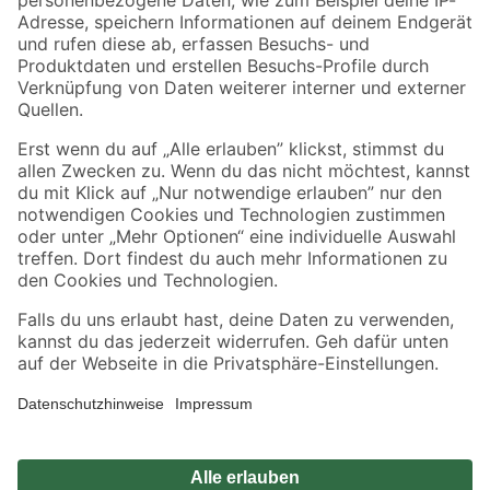
Zahlungsarten
Versandarten
Sicher einkaufen
Jetzt die toom-App herunterladen
Alle Preisangaben in EUR inkl. gesetzl. MwSt.. Die dargestellten Angebote sind unter
Umständen nicht in allen Märkten verfügbar. Die angegebenen Verfügbarkeiten beziehen
sich auf den unter "Mein Markt" ausgewählten toom Baumarkt. Alle Angebote und
Produkte nur solange der Vorrat reicht.
*Paketversand ab 59 € versandkostenfrei, gilt nicht für Artikel mit Speditionsversand, hier
fallen zusätzliche Versandkosten an.
Datenschutz
Privatsphäre
Impressum
AGB