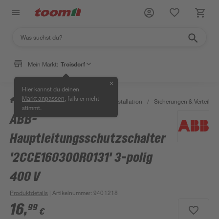
Mein Markt:
Troisdorf
✕
Hier kannst du deinen
, falls er nicht
Markt anpassen
/
Bauen & Renovieren
/
Elektroinstallation
/
Sicherungen & Verteilerk
stimmt.
ABB-
Hauptleitungsschutzschalter
'2CCE160300R0131' 3-polig
400 V
Produktdetails
| Artikelnummer
:
9401218
16
,
99
€