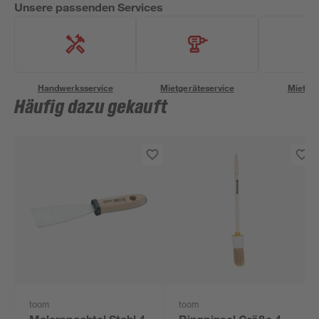
Unsere passenden Services
Handwerksservice
Mietgeräteservice
Miettra
Häufig dazu gekauft
toom
toom