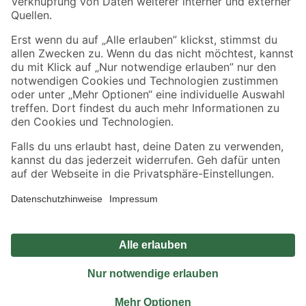
Sicher einkaufen
Jetzt die toom-App herunterladen
Alle Preisangaben in EUR inkl. gesetzl. MwSt.. Die dargestellten Angebote sind unter
Umständen nicht in allen Märkten verfügbar. Die angegebenen Verfügbarkeiten beziehen
sich auf den unter "Mein Markt" ausgewählten toom Baumarkt. Alle Angebote und
Produkte nur solange der Vorrat reicht.
*Paketversand ab 59 € versandkostenfrei, gilt nicht für Artikel mit Speditionsversand, hier
fallen zusätzliche Versandkosten an.
Datenschutz
Privatsphäre
Impressum
AGB
Nutzungsbedingungen
Widerrufsrecht
Vertrag widerrufen
Barrierefreiheit
© 2026 toom Baumarkt GmbH