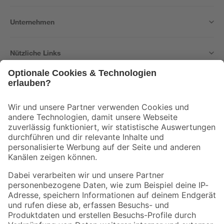
Unternehmen
Nützliche Links
Bleib auf dem Laufenden mit unserem Newsletter
Der toom Newsletter: Keine Angebote und Aktionen mehr verpassen!
Zur Newsletter Anmeldung
Folge uns
Zahlungsarten
Versandarten