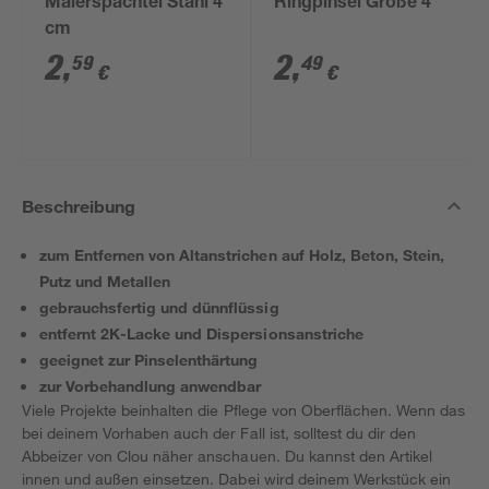
Malerspachtel Stahl 4
Ringpinsel Größe 4
cm
2
,
2
,
59
49
€
€
Beschreibung
zum Entfernen von Altanstrichen auf Holz, Beton, Stein,
Putz und Metallen
gebrauchsfertig und dünnflüssig
entfernt 2K-Lacke und Dispersionsanstriche
geeignet zur Pinselenthärtung
zur Vorbehandlung anwendbar
Viele Projekte beinhalten die Pflege von Oberflächen. Wenn das
bei deinem Vorhaben auch der Fall ist, solltest du dir den
Abbeizer von Clou näher anschauen. Du kannst den Artikel
innen und außen einsetzen. Dabei wird deinem Werkstück ein