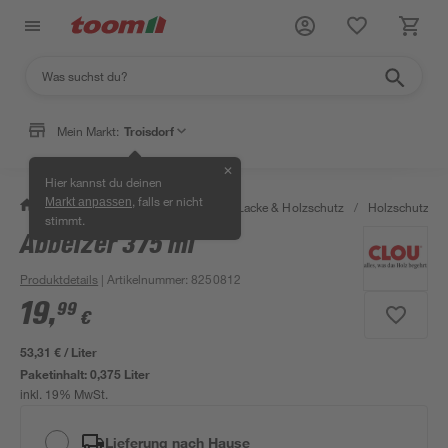
Mein Markt:
Troisdorf
✕
Hier kannst du deinen
, falls er nicht
Markt anpassen
/
Bauen & Renovieren
/
Farben, Lacke & Holzschutz
/
Holzschutz & 
stimmt.
Abbeizer 375 ml
Produktdetails
| Artikelnummer
:
8250812
19
,
99
€
53,31 € / Liter
Paketinhalt:
0,375 Liter
inkl. 19% MwSt.
Lieferung nach Hause