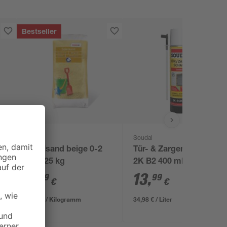
Bestseller
toom
Soudal
0
Spielsand beige 0-2
Tür- & Zargenschaum
mm 25 kg
2K B2 400 ml
3
,
13
,
29
99
€
€
0,13 € / Kilogramm
34,98 € / Liter