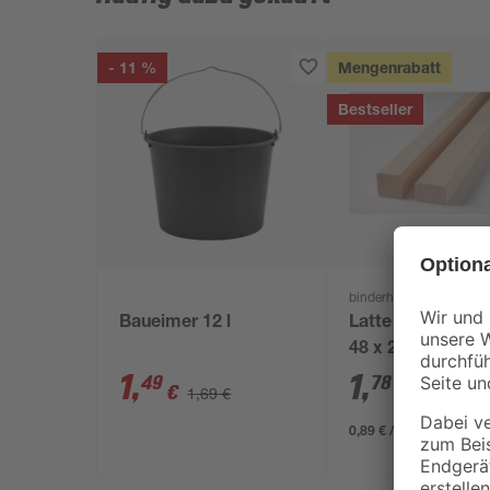
- 11 %
Mengenrabatt
Bestseller
binderholz
Baueimer 12 l
Latte sägerau 20
48 x 24 mm
1
,
1
,
49
78
€
€
1,69 €
0,89 € / Meter