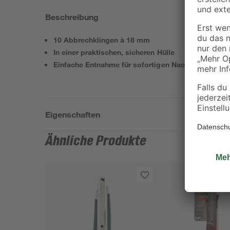
Beschreibung
10 Abbrechklingen à 18 mm
In einer praktischen, sicheren Hülle
Einfache Entnahme für sofortigen Nachschub
Eigenschaften
Ähnliche Produkte