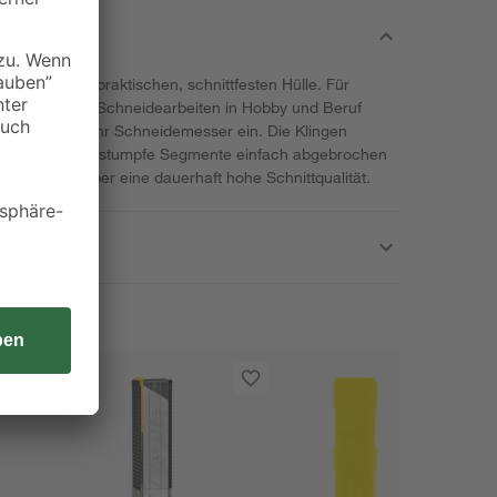
 Sie in einer praktischen, schnittfesten Hülle. Für
andwerklichen Schneidearbeiten in Hobby und Beruf
zen diese in Ihr Schneidemesser ein. Die Klingen
hkanten, damit stumpfe Segmente einfach abgebrochen
n Sie sich über eine dauerhaft hohe Schnittqualität.