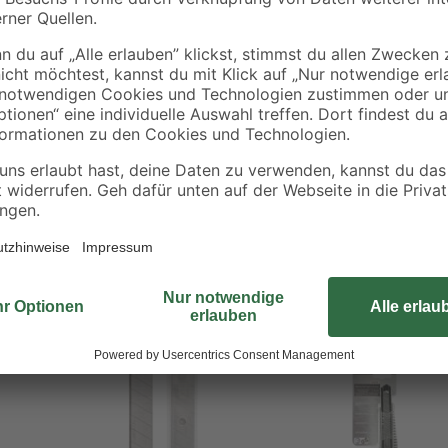
Die Abbrechklingen von b1 erhalten
sofortigen Nachschub bei allen h
entnehmen Sie eine Klinge und set
verfügen über vorgestanzte Bruc
und entsorgt werden können. Freue
Bestseller