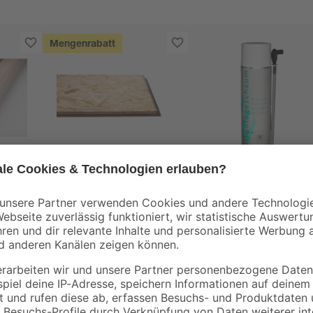
Mengenrabatt
Kronospan
00 x
OSB3-Verlegeplatte
Montageschaum 50
'Cityboard'
ml
ungeschliffen 1690 x
5
,
5
,
99
99
€
€
/ m²
634 x 12 mm
6,41 € / Pack
11,98 € / Liter