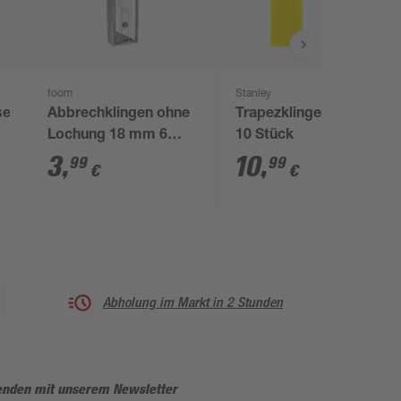
toom
Stanley
ser
Abbrechklingen ohne
Trapezklingen 25 mm
Lochung 18 mm 6
10 Stück
Stück
3
,
10
,
99
99
€
€
Abholung im Markt in 2 Stunden
enden mit unserem Newsletter