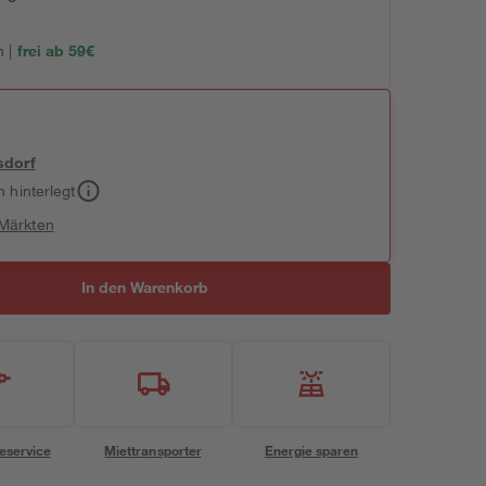
 |
frei ab 59€
sdorf
h hinterlegt
 Märkten
In den Warenkorb
eservice
Miettransporter
Energie sparen