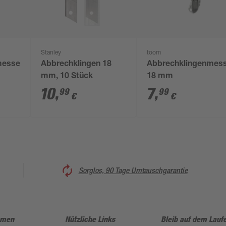
Stanley
toom
messer
Abbrechklingen 18
Abbrechklingenmes
mm, 10 Stück
18 mm
10
,
7
,
99
99
€
€
Sorglos, 90 Tage Umtauschgarantie
hmen
Nützliche Links
Bleib auf dem Lauf