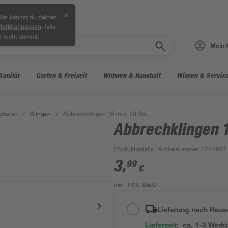
✕
ier kannst du deinen
, falls
Markt anpassen
r nicht stimmt.
Mein 
Sanitär
Garten & Freizeit
Wohnen & Haushalt
Wissen & Servic
cheren
/
Klingen
/
Abbrechklingen 18 mm, 10 Stk.
Abbrechklingen 1
Produktdetails
| Artikelnummer
:
1250867
3
,
99
€
inkl. 19% MwSt.
Lieferung nach Haus
Lieferzeit:
ca. 1-3 Werk