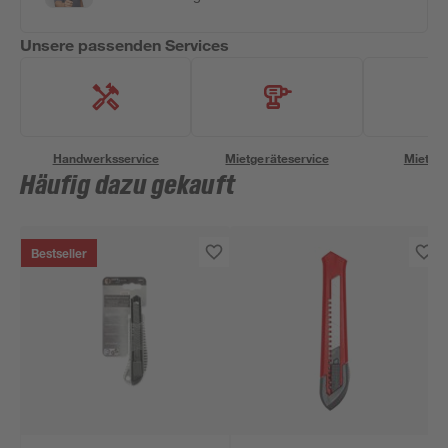
Unsere passenden Services
Handwerksservice
Mietgeräteservice
Miettra
Häufig dazu gekauft
Bestseller