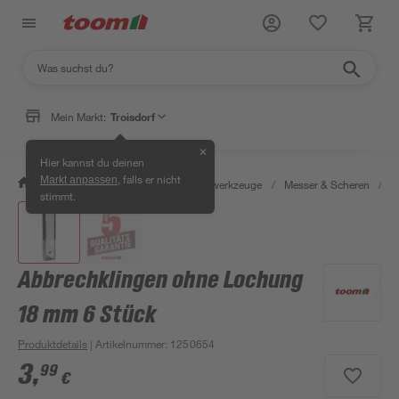
Mein Markt:
Troisdorf
✕
Hier kannst du deinen
, falls er nicht
Markt anpassen
/
Werkstatt & Maschinen
/
Handwerkzeuge
/
Messer & Scheren
/
K
stimmt.
Abbrechklingen ohne Lochung
18 mm 6 Stück
Produktdetails
| Artikelnummer
:
1250654
3
,
99
€