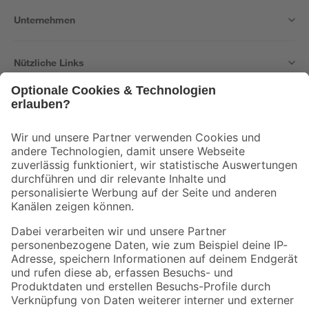
Unternehmen
Nützliche Links
Bleib auf dem Laufenden mit unserem Newsletter
Der toom Newsletter: Keine Angebote und Aktionen mehr verpassen!
Zur Newsletter Anmeldung
Folge uns
Zahlungsarten
Versandarten