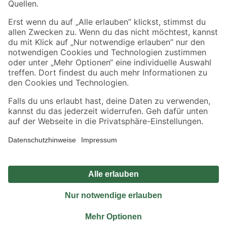
Sicher einkaufen
Jetzt die toom-App herunterladen
Alle Preisangaben in EUR inkl. gesetzl. MwSt.. Die dargestellten Angebote sind unter
Umständen nicht in allen Märkten verfügbar. Die angegebenen Verfügbarkeiten beziehen
sich auf den unter "Mein Markt" ausgewählten toom Baumarkt. Alle Angebote und
Produkte nur solange der Vorrat reicht.
*Paketversand ab 59 € versandkostenfrei, gilt nicht für Artikel mit Speditionsversand, hier
fallen zusätzliche Versandkosten an.
Datenschutz
Privatsphäre
Impressum
AGB
Nutzungsbedingungen
Widerrufsrecht
Vertrag widerrufen
Barrierefreiheit
© 2026 toom Baumarkt GmbH