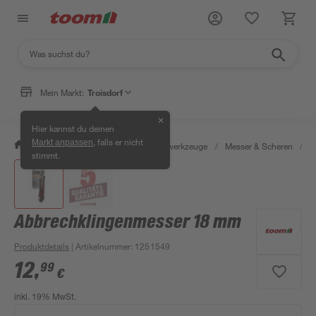
Mein Markt:
Troisdorf
✕
Hier kannst du deinen
, falls er nicht
Markt anpassen
/
Werkstatt & Maschinen
/
Handwerkzeuge
/
Messer & Scheren
/
C
stimmt.
Abbrechklingenmesser 18 mm
Produktdetails
| Artikelnummer
:
1251549
12
,
99
€
inkl. 19% MwSt.