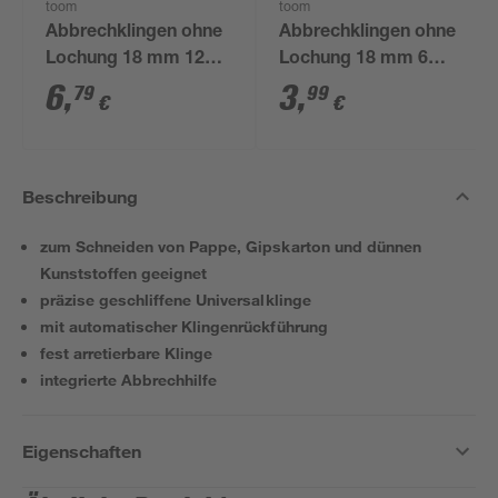
toom
toom
Abbrechklingen ohne
Abbrechklingen ohne
Lochung 18 mm 12
Lochung 18 mm 6
Stück
Stück
6
,
3
,
79
99
€
€
Beschreibung
zum Schneiden von Pappe, Gipskarton und dünnen
Kunststoffen geeignet
präzise geschliffene Universalklinge
mit automatischer Klingenrückführung
fest arretierbare Klinge
integrierte Abbrechhilfe
Eigenschaften