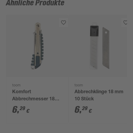
Ähnliche Produkte
toom
toom
Komfort
Abbrechklinge 18 mm
Abbrechmesser 18
10 Stück
mm
6
,
6
,
29
29
€
€