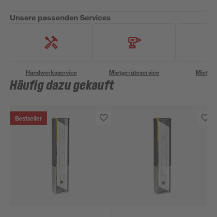
Unsere passenden Services
Handwerksservice
Mietgeräteservice
Miettra
Häufig dazu gekauft
Bestseller