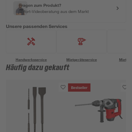
Fragen zum Produkt?
Sofort-Videoberatung aus dem Markt
Unsere passenden Services
Handwerksservice
Mietgeräteservice
Miettra
Häufig dazu gekauft
Bestseller