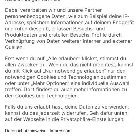
Folge uns
Zahlungsarten
Versandarten
Sicher einkaufen
Jetzt die toom-App herunterladen
Alle Preisangaben in EUR inkl. gesetzl. MwSt.. Die dargestellten Angebote sind unter
Umständen nicht in allen Märkten verfügbar. Die angegebenen Verfügbarkeiten beziehen
sich auf den unter "Mein Markt" ausgewählten toom Baumarkt. Alle Angebote und
Produkte nur solange der Vorrat reicht.
*Paketversand ab 59 € versandkostenfrei, gilt nicht für Artikel mit Speditionsversand, hier
fallen zusätzliche Versandkosten an.