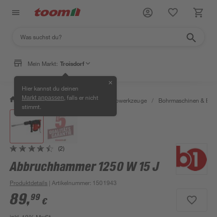
Mein Markt:
Troisdorf
✕
Hier kannst du deinen
, falls er nicht
Markt anpassen
/
Werkstatt & Maschinen
/
Elektrowerkzeuge
/
Bohrmaschinen & Boh
stimmt.
(2)
Abbruchhammer 1250 W 15 J
Produktdetails
| Artikelnummer
:
1501943
89
,
99
€