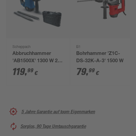
Scheppach
B1
Abbruchhammer
Bohrhammer 'Z1C-
'AB1500X' 1300 W 20
DS-32K-A-3' 1500 W
J
119
,
79
,
99
99
€
€
5 Jahre Garantie auf toom Eigenmarken
Sorglos, 90 Tage Umtauschgarantie