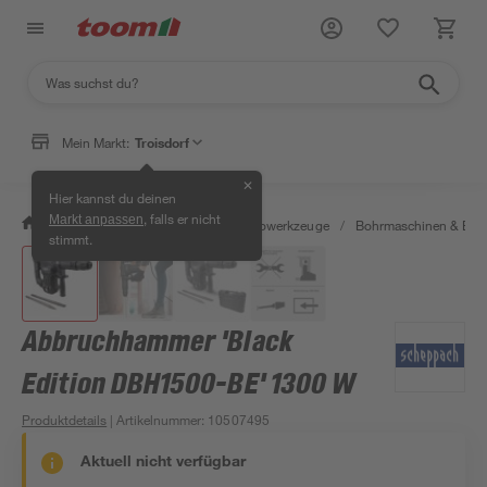
Mein Markt:
Troisdorf
✕
Hier kannst du deinen
, falls er nicht
Markt anpassen
/
Werkstatt & Maschinen
/
Elektrowerkzeuge
/
Bohrmaschinen & Boh
stimmt.
Abbruchhammer 'Black
Edition DBH1500-BE' 1300 W
Produktdetails
| Artikelnummer
:
10507495
Aktuell nicht verfügbar