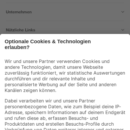
Unternehmen
Nützliche Links
Bleib auf dem Laufenden mit unserem Newsletter
Der toom Newsletter: Keine Angebote und Aktionen mehr verpassen!
Zur Newsletter Anmeldung
Folge uns
Zahlungsarten
Versandarten