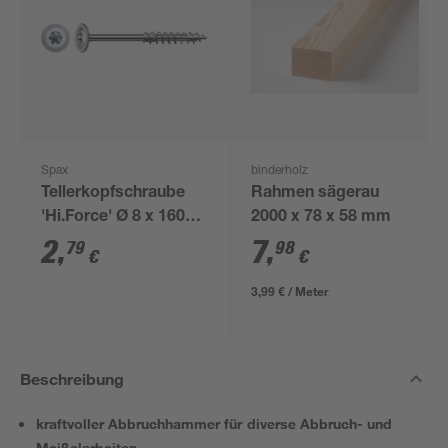
Spax
binderholz
Tellerkopfschraube
Rahmen sägerau
'Hi.Force' Ø 8 x 160
2000 x 78 x 58 mm
mm
2
,
7
,
79
98
€
€
3,99 € / Meter
Beschreibung
kraftvoller Abbruchhammer für diverse Abbruch- und
Meißelarbeiten