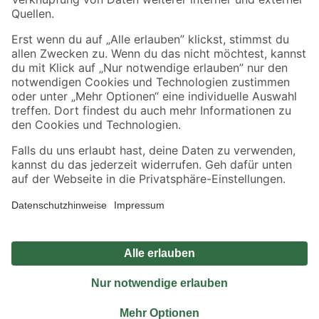
Sicher einkaufen
Jetzt die toom-App herunterladen
Alle Preisangaben in EUR inkl. gesetzl. MwSt.. Die dargestellten Angebote sind unter
Umständen nicht in allen Märkten verfügbar. Die angegebenen Verfügbarkeiten beziehen
sich auf den unter "Mein Markt" ausgewählten toom Baumarkt. Alle Angebote und
Produkte nur solange der Vorrat reicht.
*Paketversand ab 59 € versandkostenfrei, gilt nicht für Artikel mit Speditionsversand, hier
fallen zusätzliche Versandkosten an.
Datenschutz
Privatsphäre
Impressum
AGB
Nutzungsbedingungen
Widerrufsrecht
Vertrag widerrufen
Barrierefreiheit
© 2026 toom Baumarkt GmbH