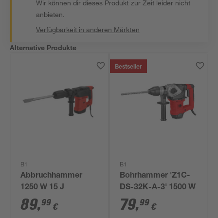
Wir können dir dieses Produkt zur Zeit leider nicht
anbieten.
Verfügbarkeit in anderen Märkten
Alternative Produkte
Bestseller
B1
B1
Abbruchhammer
Bohrhammer 'Z1C-
1250 W 15 J
DS-32K-A-3' 1500 W
89
,
79
,
99
99
€
€