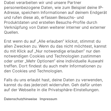
Zahlungsarten
Versandarten
Sicher einkaufen
Jetzt die toom-App herunterladen
Alle Preisangaben in EUR inkl. gesetzl. MwSt.. Die dargestellten Angebote sind unter
Umständen nicht in allen Märkten verfügbar. Die angegebenen Verfügbarkeiten beziehen
sich auf den unter "Mein Markt" ausgewählten toom Baumarkt. Alle Angebote und
Produkte nur solange der Vorrat reicht.
*Paketversand ab 59 € versandkostenfrei, gilt nicht für Artikel mit Speditionsversand, hier
fallen zusätzliche Versandkosten an.