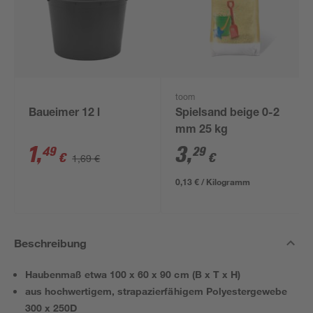
toom
Baueimer 12 l
Spielsand beige 0-2
mm 25 kg
1
,
3
,
49
29
€
€
1,69 €
0,13 € / Kilogramm
Beschreibung
Haubenmaß etwa 100 x 60 x 90 cm (B x T x H)
aus hochwertigem, strapazierfähigem Polyestergewebe
300 x 250D