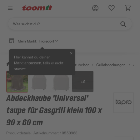
Mein Markt:
Troisdorf
✕
Hier kannst du deinen
, falls er nicht
Markt anpassen
/
Garten & Freizeit
/
Grills & Grillzubehör
/
Grillabdeckungen
/
Abde
stimmt.
+
2
Abdeckhaube 'Universal'
taupe für Gasgrill klein 100 x
90 x 60 cm
Produktdetails
| Artikelnummer
:
10550963