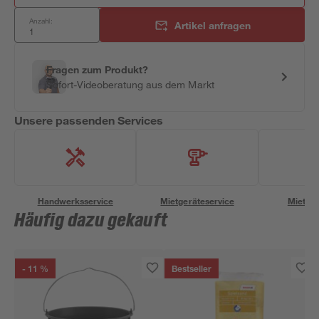
Anzahl:
Artikel anfragen
Fragen zum Produkt?
Sofort-Videoberatung aus dem Markt
Unsere passenden Services
Handwerksservice
Mietgeräteservice
Miettra
Häufig dazu gekauft
- 11 %
Bestseller