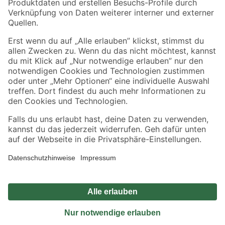
Sicher einkaufen
Jetzt die toom-App herunterladen
Alle Preisangaben in EUR inkl. gesetzl. MwSt.. Die dargestellten Angebote sind unter
Umständen nicht in allen Märkten verfügbar. Die angegebenen Verfügbarkeiten beziehen
sich auf den unter "Mein Markt" ausgewählten toom Baumarkt. Alle Angebote und
Produkte nur solange der Vorrat reicht.
*Paketversand ab 59 € versandkostenfrei, gilt nicht für Artikel mit Speditionsversand, hier
fallen zusätzliche Versandkosten an.
Datenschutz
Privatsphäre
Impressum
AGB
Nutzungsbedingungen
Widerrufsrecht
Vertrag widerrufen
Barrierefreiheit