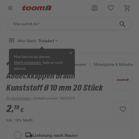
Mein Markt:
Troisdorf
✕
Hier kannst du deinen
, falls er nicht
Markt anpassen
/
Wohnen & Haushalt
/
Haushaltswaren
/
Möbelgleiter & Möbelkapp
stimmt.
Abdeckkappen braun
Kunststoff Ø 10 mm 20 Stück
Produktdetails
| Artikelnummer
:
1600579
2
,
19
€
inkl. 19% MwSt.
Lieferung nach Hause