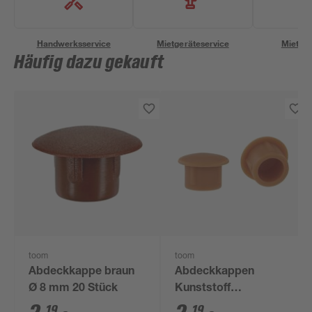
Handwerksservice
Mietgeräteservice
Miettra
Häufig dazu gekauft
toom
toom
Abdeckkappe braun
Abdeckkappen
Ø 8 mm 20 Stück
Kunststoff
buchefarben Ø 10 mm
19
19