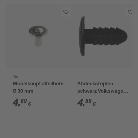
Siro
Möbelknopf altsilbern
Abdeckstopfen
Ø 30 mm
schwarz Volkswagen
823863203, 5 Stück
4
,
4
,
69
89
€
€