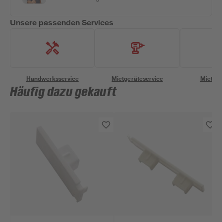
Unsere passenden Services
Handwerksservice
Mietgeräteservice
Miettra
Häufig dazu gekauft