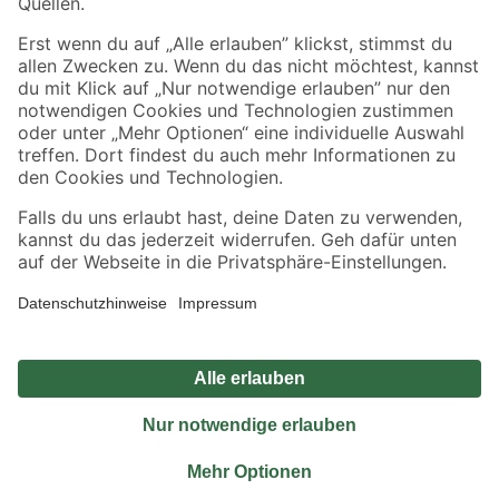
Sicher einkaufen
Jetzt die toom-App herunterladen
Alle Preisangaben in EUR inkl. gesetzl. MwSt.. Die dargestellten Angebote sind unter
Umständen nicht in allen Märkten verfügbar. Die angegebenen Verfügbarkeiten beziehen
sich auf den unter "Mein Markt" ausgewählten toom Baumarkt. Alle Angebote und
Produkte nur solange der Vorrat reicht.
*Paketversand ab 59 € versandkostenfrei, gilt nicht für Artikel mit Speditionsversand, hier
fallen zusätzliche Versandkosten an.
Datenschutz
Privatsphäre
Impressum
AGB
Nutzungsbedingungen
Widerrufsrecht
Vertrag widerrufen
Barrierefreiheit
© 2026 toom Baumarkt GmbH