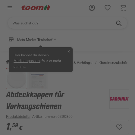
Mein Markt:
Troisdorf
✕
Hier kannst du deinen
, falls er nicht
Markt anpassen
/
Wohnen & Haushalt
/
Gardinen & Vorhänge
/
Gardinenzubehör
/
stimmt.
Abdeckkappen für
Vorhangschienen
Produktdetails
| Artikelnummer
:
6360850
1
,
59
€