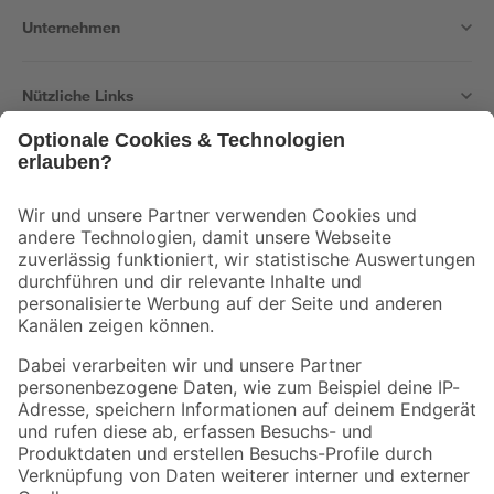
Unternehmen
Nützliche Links
Bleib auf dem Laufenden mit unserem Newsletter
Der toom Newsletter: Keine Angebote und Aktionen mehr verpassen!
Zur Newsletter Anmeldung
Folge uns
Zahlungsarten
Versandarten