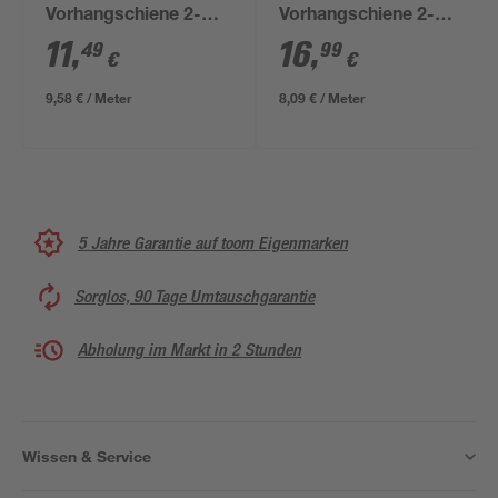
Vorhangschiene 2-
Vorhangschiene 2-
läufig weiß 120 cm
läufig weiß 210 cm
11
,
16
,
49
99
€
€
9,58 € / Meter
8,09 € / Meter
5 Jahre Garantie auf toom Eigenmarken
Sorglos, 90 Tage Umtauschgarantie
Abholung im Markt in 2 Stunden
Wissen & Service