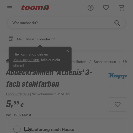
Mein Markt:
Troisdorf
✕
Hier kannst du deinen
, falls er nicht
Markt anpassen
/
Bauen & Renovieren
/
Elektroinstallation
/
Schalterserien
/
Unter
stimmt.
Abdeckrahmen 'Athenis' 3-
fach stahlfarben
Produktdetails
| Artikelnummer
:
9150163
5
,
99
€
inkl. 19% MwSt.
Lieferung nach Hause