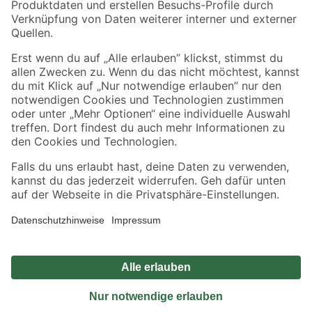
Sicher einkaufen
Jetzt die toom-App herunterladen
Alle Preisangaben in EUR inkl. gesetzl. MwSt.. Die dargestellten Angebote sind unter
Umständen nicht in allen Märkten verfügbar. Die angegebenen Verfügbarkeiten beziehen
sich auf den unter "Mein Markt" ausgewählten toom Baumarkt. Alle Angebote und
Produkte nur solange der Vorrat reicht.
*Paketversand ab 59 € versandkostenfrei, gilt nicht für Artikel mit Speditionsversand, hier
fallen zusätzliche Versandkosten an.
Datenschutz
Privatsphäre
Impressum
AGB
Nutzungsbedingungen
Widerrufsrecht
Vertrag widerrufen
Barrierefreiheit