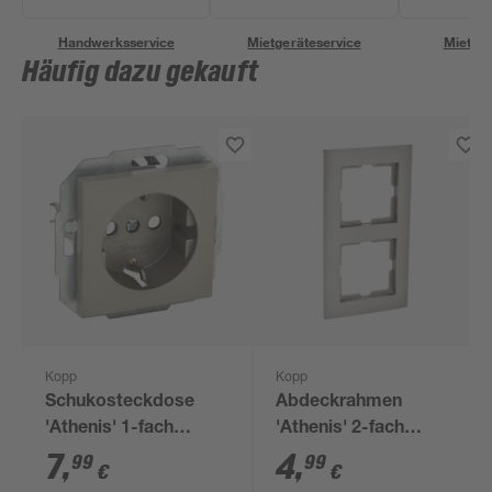
Handwerksservice
Mietgeräteservice
Miettra
Häufig dazu gekauft
Kopp
Kopp
Schukosteckdose
Abdeckrahmen
'Athenis' 1-fach
'Athenis' 2-fach
stahlfarben
stahlfarben
7
,
4
,
99
99
€
€