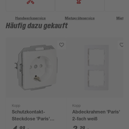
Handwerksservice
Mietgeräteservice
Miettra
Häufig dazu gekauft
Kopp
Kopp
Schutzkontakt-
Abdeckrahmen 'Paris'
Steckdose 'Paris'
2-fach weiß
arktisweiß
99
29