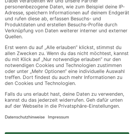
Zahlungsarten
Versandarten
Sicher einkaufen
Jetzt die toom-App herunterladen
Alle Preisangaben in EUR inkl. gesetzl. MwSt.. Die dargestellten Angebote sind unter
Umständen nicht in allen Märkten verfügbar. Die angegebenen Verfügbarkeiten beziehen
sich auf den unter "Mein Markt" ausgewählten toom Baumarkt. Alle Angebote und
Produkte nur solange der Vorrat reicht.
*Paketversand ab 59 € versandkostenfrei, gilt nicht für Artikel mit Speditionsversand, hier
fallen zusätzliche Versandkosten an.