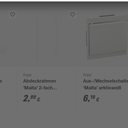
Kopp
Kopp
e
Abdeckrahmen
Aus-/Wechselschalt
'Malta' 2-fach
'Malta' arktisweiß
arktisweiß
2
,
6
,
99
19
€
€