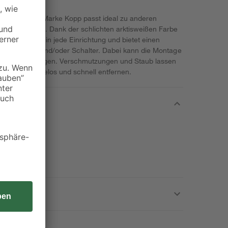
ta" von der Marke Kopp passt ideal zu anderen
chalterserie. Dank der schlichten arktisweißen Farbe
t er perfekt in jede Einrichtung und bietet einen
ei Steckdosen und/oder Schalter. Dabei kann die Montage
agerecht erfolgen. Verschmutzungen und Staub lassen
berfläche mühelos und schnell entfernen.