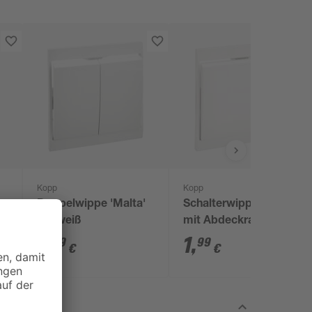
Kopp
Kopp
Doppelwippe 'Malta'
Schalterwippe 'Malta'
reinweiß
mit Abdeckrahmen
reinweiß
2
,
1
,
19
99
€
€