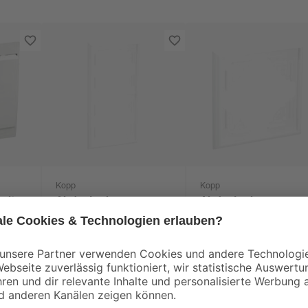
Kopp
Kopp
alter
Abdeckrahmen
Abdeckrahmen
ß
'Malta' 2-fach
'Malta' 1-fach
arktisweiß
arktisweiß
2
,
1
,
99
79
€
€