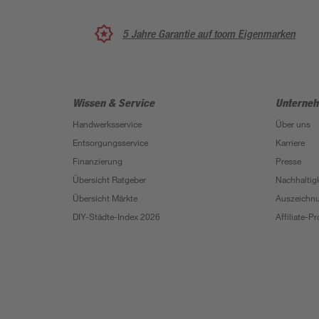
5 Jahre Garantie auf toom Eigenmarken
Wissen & Service
Unterne
Handwerksservice
Über uns
Entsorgungsservice
Karriere
Finanzierung
Presse
Übersicht Ratgeber
Nachhaltigk
Übersicht Märkte
Auszeichn
DIY-Städte-Index 2026
Affiliate-