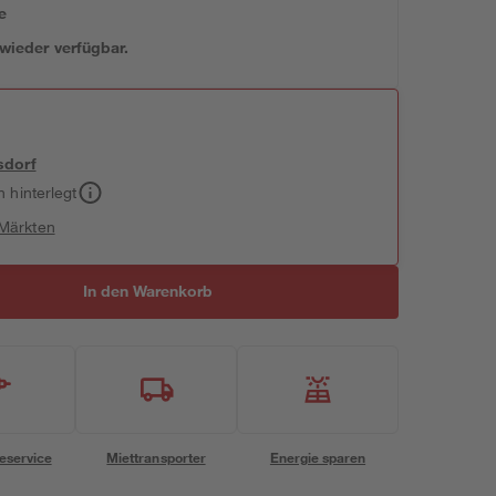
e
 wieder verfügbar.
sdorf
h hinterlegt
 Märkten
In den Warenkorb
eservice
Miettransporter
Energie sparen