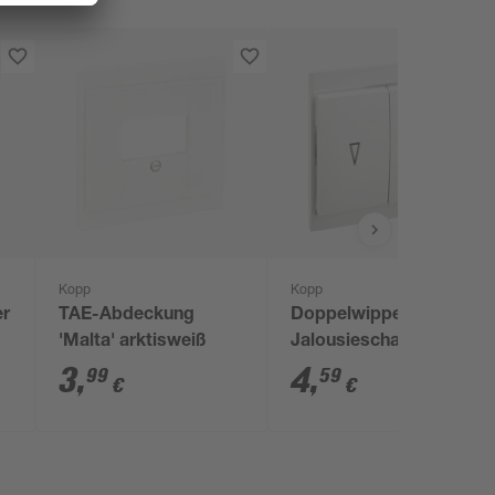
Kopp
Kopp
er
TAE-Abdeckung
Doppelwippe für
'Malta' arktisweiß
Jalousieschalter
'Malta' reinweiß
3
,
4
,
99
59
€
€