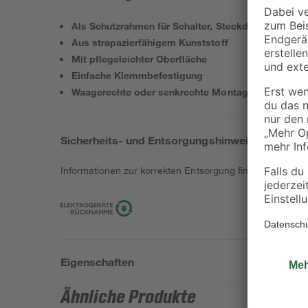
Als Schutzrahmen für Schalter, Steckdosen etc.
Aus strapazierfähigem Kunststoff
Mit pflegeleichter Oberfläche
Einfache Klemmbefestigung
Waagerechte oder senkrechte Montage möglich
Sicherheits- und Entsorgungshinweise
Informationen zur korrekten Entsorgung findest du
hier
.
Eigenschaften
Ähnliche Produkte