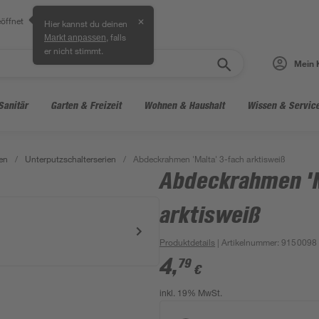
öffnet
✕
Hier kannst du deinen
, falls
Markt anpassen
er nicht stimmt.
Mein 
Sanitär
Garten & Freizeit
Wohnen & Haushalt
Wissen & Servic
en
/
Unterputzschalterserien
/
Abdeckrahmen 'Malta' 3-fach arktisweiß
Abdeckrahmen 'M
arktisweiß
Produktdetails
| Artikelnummer
:
9150098
4
,
79
€
inkl. 19% MwSt.