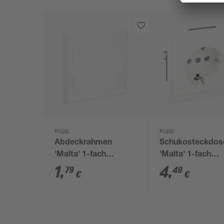
Kopp
Kopp
Abdeckrahmen
Schukosteckdos
'Malta' 1-fach
'Malta' 1-fach
arktisweiß
arktisweiß
1
,
4
,
79
49
€
€