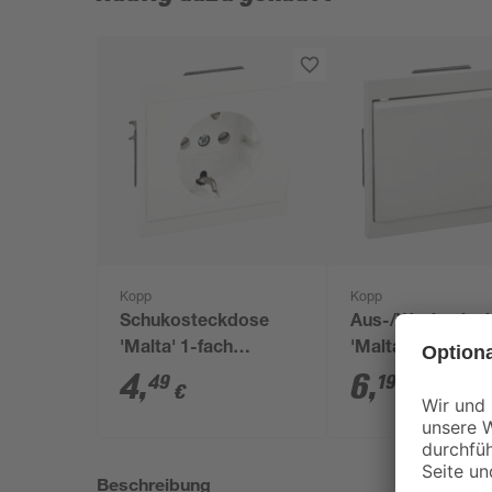
Kopp
Kopp
Schukosteckdose
Aus-/Wechselsch
'Malta' 1-fach
'Malta' arktiswei
arktisweiß
4
,
6
,
49
19
€
€
Beschreibung