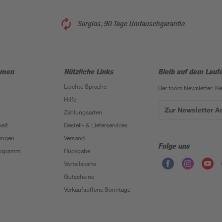
Sorglos, 90 Tage Umtauschgarantie
hmen
Nützliche Links
Bleib auf dem Lauf
Leichte Sprache
Der toom Newsletter: K
Hilfe
Zur Newsletter 
Zahlungsarten
eit
Bestell- & Lieferservices
ungen
Versand
Folge uns
Programm
Rückgabe
Vorteilskarte
Gutscheine
Verkaufsoffene Sonntage