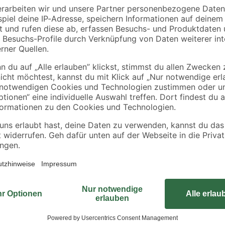
Dieser 3-fache Abdeckrahmen "Mal
Komponenten der markengleichen S
und der glänzenden Oberfläche pass
sicheren Steckplatz für bis zu dr
nach Belieben senkrecht oder wa
sich von der robusten Kunststoffo