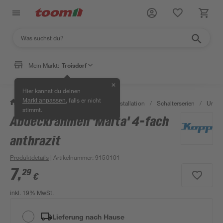
Mein Markt:
Troisdorf
✕
Hier kannst du deinen
, falls er nicht
Markt anpassen
/
Bauen & Renovieren
/
Elektroinstallation
/
Schalterserien
/
Unter
stimmt.
Abdeckrahmen 'Malta' 4-fach
anthrazit
Produktdetails
| Artikelnummer
:
9150101
7
,
29
€
inkl. 19% MwSt.
Lieferung nach Hause