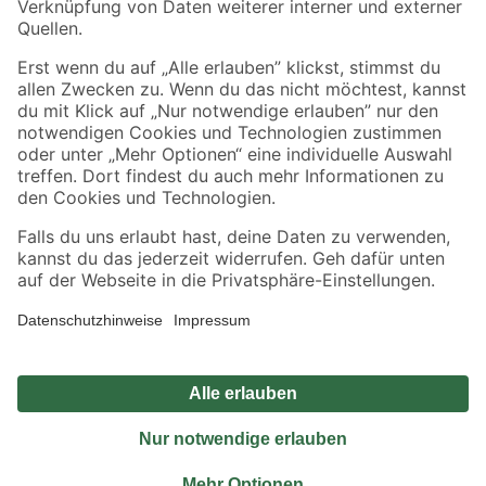
Sicher einkaufen
Jetzt die toom-App herunterladen
Alle Preisangaben in EUR inkl. gesetzl. MwSt.. Die dargestellten Angebote sind unter
Umständen nicht in allen Märkten verfügbar. Die angegebenen Verfügbarkeiten beziehen
sich auf den unter "Mein Markt" ausgewählten toom Baumarkt. Alle Angebote und
Produkte nur solange der Vorrat reicht.
*Paketversand ab 59 € versandkostenfrei, gilt nicht für Artikel mit Speditionsversand, hier
fallen zusätzliche Versandkosten an.
Datenschutz
Privatsphäre
Impressum
AGB
Nutzungsbedingungen
Widerrufsrecht
Vertrag widerrufen
Barrierefreiheit