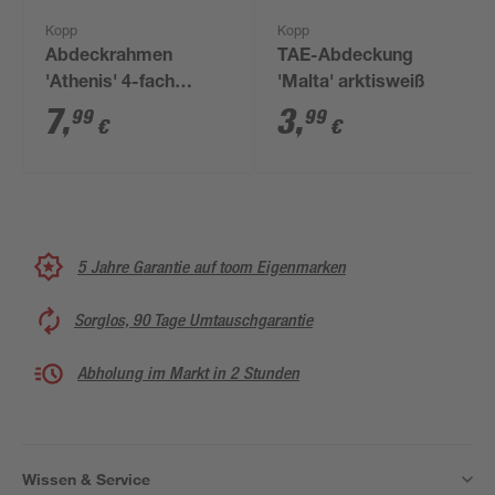
Kopp
Kopp
Abdeckrahmen
TAE-Abdeckung
'Athenis' 4-fach
'Malta' arktisweiß
stahlfarben
7
,
3
,
99
99
€
€
5 Jahre Garantie auf toom Eigenmarken
Sorglos, 90 Tage Umtauschgarantie
Abholung im Markt in 2 Stunden
Wissen & Service