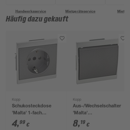
Handwerksservice
Mietgeräteservice
Miettra
Häufig dazu gekauft
Kopp
Kopp
Schukosteckdose
Aus-/Wechselschalter
'Malta' 1-fach
'Malta'
anthrazit
anthrazit/silbern
4
,
8
,
99
19
€
€