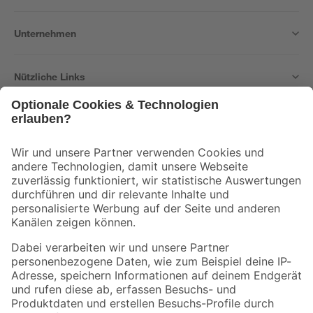
Unternehmen
Nützliche Links
Bleib auf dem Laufenden mit unserem Newsletter
Der toom Newsletter: Keine Angebote und Aktionen mehr verpassen!
Zur Newsletter Anmeldung
Folge uns
Zahlungsarten
Versandarten