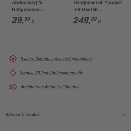
Abdeckung für
Hängesessel 'Yobaya'
Hängesessel
mit Gestell
wasserabweisend
blau/schwarz 123 x
39
,
249
,
99
99
€
€
140 x 100 cm
195 x 106 cm
5 Jahre Garantie auf toom Eigenmarken
Sorglos, 90 Tage Umtauschgarantie
Abholung im Markt in 2 Stunden
Wissen & Service