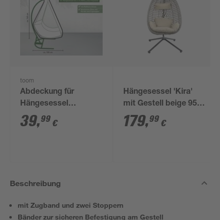
toom
Abdeckung für
Hängesessel 'Kira'
Hängesessel
mit Gestell beige 95 x
wasserabweisend
196 x 103 cm
39
,
179
,
99
99
€
€
140 x 100 cm
Beschreibung
mit Zugband und zwei Stoppern
Bänder zur sicheren Befestigung am Gestell