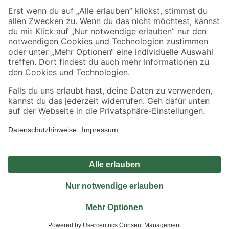
Sicher einkaufen
Jetzt die toom-App herunterladen
Alle Preisangaben in EUR inkl. gesetzl. MwSt.. Die dargestellten Angebote sind unter
Umständen nicht in allen Märkten verfügbar. Die angegebenen Verfügbarkeiten beziehen
sich auf den unter "Mein Markt" ausgewählten toom Baumarkt. Alle Angebote und
Produkte nur solange der Vorrat reicht.
*Paketversand ab 59 € versandkostenfrei, gilt nicht für Artikel mit Speditionsversand, hier
fallen zusätzliche Versandkosten an.
Datenschutz
Privatsphäre
Impressum
AGB
Nutzungsbedingungen
Widerrufsrecht
Vertrag widerrufen
Barrierefreiheit
© 2026 toom Baumarkt GmbH