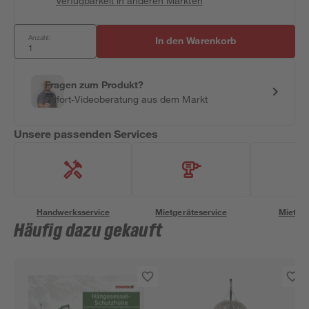
Verfügbarkeit in anderen Märkten
Anzahl:
In den Warenkorb
Fragen zum Produkt?
Sofort-Videoberatung aus dem Markt
Unsere passenden Services
Handwerksservice
Mietgeräteservice
Miettra
Häufig dazu gekauft