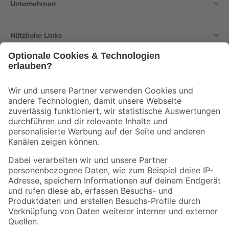
Unternehmen
Nützliche Links
Bleib auf dem Laufenden mit unserem Newsletter
Der toom Newsletter: Keine Angebote und Aktionen mehr verpassen!
Zur Newsletter Anmeldung
Folge uns
Zahlungsarten
Versandarten