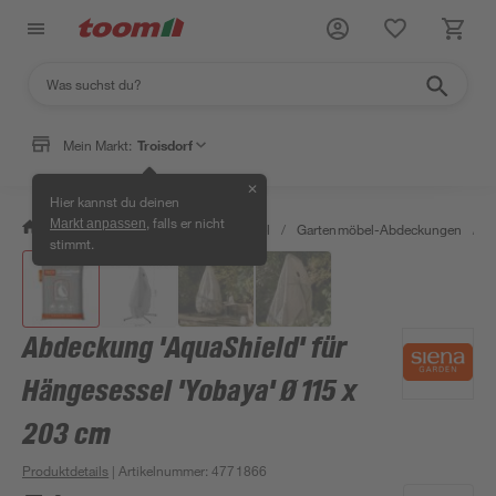
Mein Markt:
Troisdorf
✕
Hier kannst du deinen
, falls er nicht
Markt anpassen
/
Garten & Freizeit
/
Gartenmöbel
/
Gartenmöbel-Abdeckungen
/
A
stimmt.
Abdeckung 'AquaShield' für
Hängesessel 'Yobaya' Ø 115 x
203 cm
Produktdetails
| Artikelnummer
:
4771866