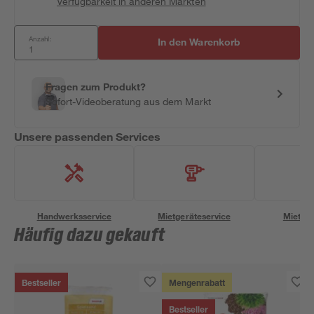
Verfügbarkeit in anderen Märkten
Anzahl:
In den Warenkorb
Fragen zum Produkt?
Sofort-Videoberatung aus dem Markt
Unsere passenden Services
Handwerksservice
Mietgeräteservice
Miettra
Häufig dazu gekauft
Bestseller
Mengenrabatt
Bestseller