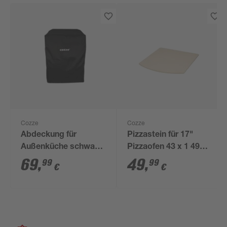
Cozze
Cozze
Abdeckung für
Pizzastein für 17"
Außenküche schwarz
Pizzaofen 43 x 1 49
85 x 360 x 225 cm
cm
69
,
49
,
99
99
€
€