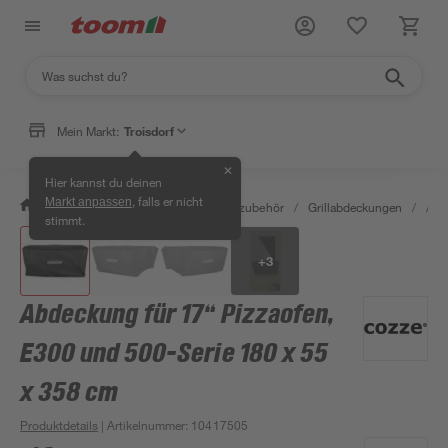
Mein Markt:
Troisdorf
✕
Hier kannst du deinen
, falls er nicht
Markt anpassen
/
Garten & Freizeit
/
Grills & Grillzubehör
/
Grillabdeckungen
/
Abd
stimmt.
+
3
Abdeckung für 17“ Pizzaofen,
E300 und 500-Serie 180 x 55
x 358 cm
Produktdetails
| Artikelnummer
:
10417505