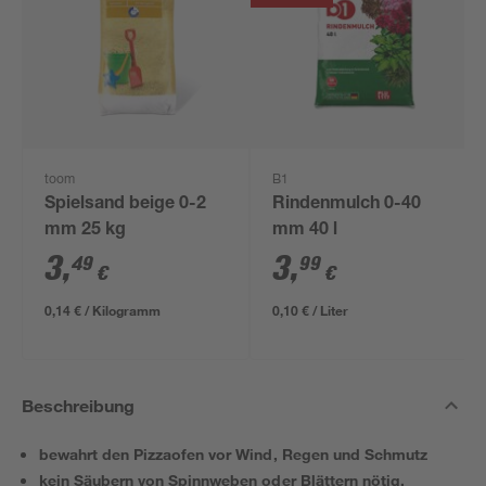
toom
B1
Spielsand beige 0-2
Rindenmulch 0-40
mm 25 kg
mm 40 l
3
,
3
,
49
99
€
€
0,14 € / Kilogramm
0,10 € / Liter
Beschreibung
bewahrt den Pizzaofen vor Wind, Regen und Schmutz
kein Säubern von Spinnweben oder Blättern nötig.