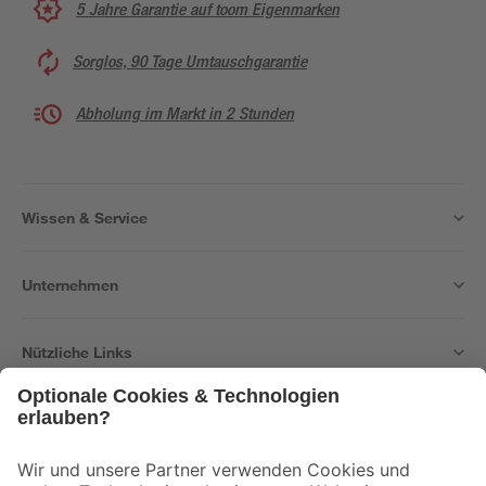
5 Jahre Garantie auf toom Eigenmarken
Sorglos, 90 Tage Umtauschgarantie
Abholung im Markt in 2 Stunden
Wissen & Service
Unternehmen
Nützliche Links
Bleib auf dem Laufenden mit unserem Newsletter
Der toom Newsletter: Keine Angebote und Aktionen mehr verpassen!