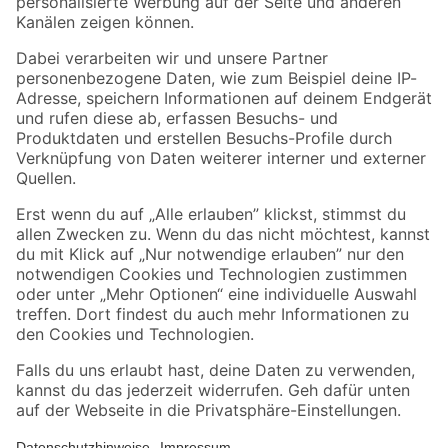
Folge uns
Zahlungsarten
Versandarten
Sicher einkaufen
Jetzt die toom-App herunterladen
Alle Preisangaben in EUR inkl. gesetzl. MwSt.. Die dargestellten Angebote sind unter
Umständen nicht in allen Märkten verfügbar. Die angegebenen Verfügbarkeiten beziehen
sich auf den unter "Mein Markt" ausgewählten toom Baumarkt. Alle Angebote und
Produkte nur solange der Vorrat reicht.