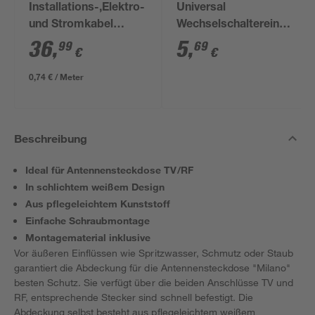
Installations-,Elektro-
Universal
und Stromkabel
Wechselschaltereinsatz,
NYM-J 3x1,5mm² 50
ohne Abdeckung
36
,
5
,
99
69
€
€
m
0,74 € / Meter
Beschreibung
Ideal für Antennensteckdose TV/RF
In schlichtem weißem Design
Aus pflegeleichtem Kunststoff
Einfache Schraubmontage
Montagematerial inklusive
Vor äußeren Einflüssen wie Spritzwasser, Schmutz oder Staub
garantiert die Abdeckung für die Antennensteckdose "Milano"
besten Schutz. Sie verfügt über die beiden Anschlüsse TV und
RF, entsprechende Stecker sind schnell befestigt. Die
Abdeckung selbst besteht aus pflegeleichtem weißem