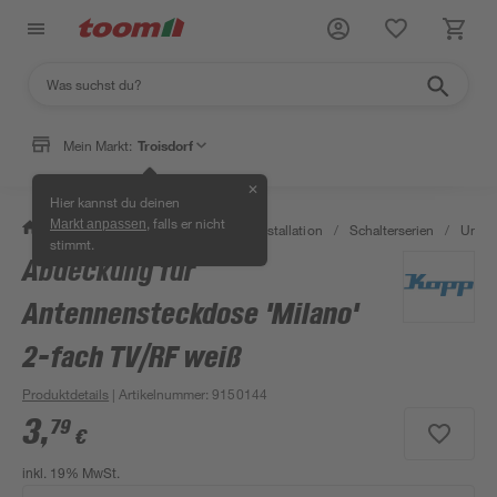
Mein Markt:
Troisdorf
✕
Hier kannst du deinen
, falls er nicht
Markt anpassen
/
Bauen & Renovieren
/
Elektroinstallation
/
Schalterserien
/
Unter
stimmt.
Abdeckung für
Antennensteckdose 'Milano'
2-fach TV/RF weiß
Produktdetails
| Artikelnummer
:
9150144
3
,
79
€
inkl. 19% MwSt.