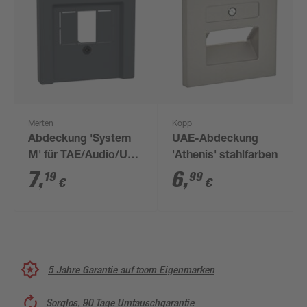
Merten
Kopp
Abdeckung 'System
UAE-Abdeckung
M' für TAE/Audio/USB
'Athenis' stahlfarben
anthrazit matt 5,4 x
7
,
6
,
19
99
€
€
5,4 cm
5 Jahre Garantie auf toom Eigenmarken
Sorglos, 90 Tage Umtauschgarantie