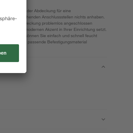
 können dank der Abdeckung für eine
Kopp entsprechenden Anschlussstellen nichts anhaben.
über diese Abdeckung problemlos angeschlossen
 Optik einen modernen Akzent in Ihrer Einrichtung setzt.
ffoberfläche können Sie einfach und schnell feucht
ereits das dazu passende Befestigungsmaterial