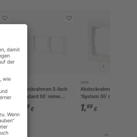
GIRA
GIRA
ch
Abdeckrahmen 3-fach
Abdeckrahmen 1-fach
'Standard 55' reinweiß
'System 55' reinweiß
glänzend
matt
5
,
1
,
79
99
€
€