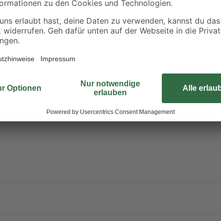
Spritzwasser, Schmutz oder Staub
Antennensteckdose "Milano" von 
Endgeräte für TV und RF können 
werden, die durch die stahlfarbene
Verschmutzungen auf der Kunststo
abwischen. Im Lieferumfang ist b
enthalten.