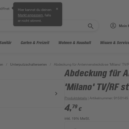
öffnet
✕
Hier kannst du deinen
, falls
Markt anpassen
er nicht stimmt.
Mein 
Sanitär
Garten & Freizeit
Wohnen & Haushalt
Wissen & Servic
en
/
Unterputzschalterserien
/
Abdeckung für Antennensteckdose 'Milano' TV/R
Abdeckung für 
'Milano' TV/RF s
Produktdetails
| Artikelnummer
:
9150145
4
,
79
€
inkl. 19% MwSt.