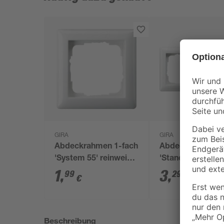
GIRA
GIRA
Abdeckrahmen 1-fach
Abdeckrahmen 2
'System 55' reinweiß
'Standard 55' re
glänzend
glänzend
1
,
3
,
99
29
€
€
Beschreibung