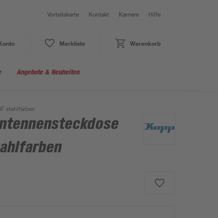
Vorteilskarte
Kontakt
Karriere
Hilfe
Konto
Merkliste
Warenkorb
e
Angebote & Neuheiten
F stahlfarben
Antennensteckdose
tahlfarben