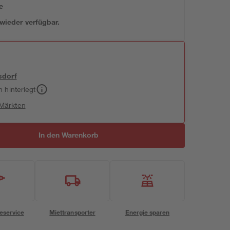
e
 wieder verfügbar.
sdorf
h hinterlegt
 Märkten
In den Warenkorb
eservice
Miettransporter
Energie sparen