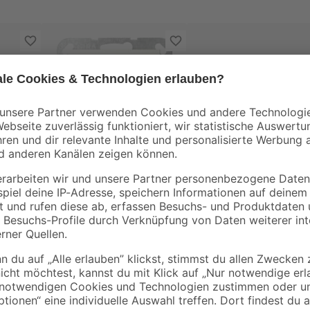
GIRA
GIRA
-fach
Steckdoseneinsatz
Abdeckrahmen 2-fa
inweiß
'Standard 55' reinweiß
'System 55' reinweiß
glänzend 7 x 7 cm
matt
4
,
3
,
19
29
€
€