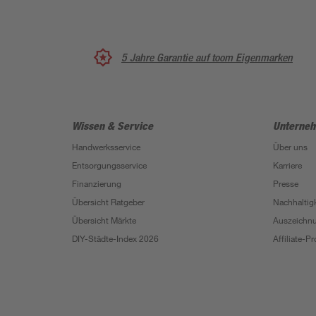
5 Jahre Garantie auf toom Eigenmarken
Wissen & Service
Unterne
Handwerksservice
Über uns
Entsorgungsservice
Karriere
Finanzierung
Presse
Übersicht Ratgeber
Nachhaltigk
Übersicht Märkte
Auszeichn
DIY-Städte-Index 2026
Affiliate-