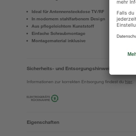
Ideal für Antennensteckdose TV/RF
In modernem stahlfarbenem Design
Aus pflegeleichtem Kunststoff
Einfache Schraubmontage
Montagematerial inklusive
Sicherheits- und Entsorgungshinweise
Informationen zur korrekten Entsorgung findest du
hier
.
Eigenschaften