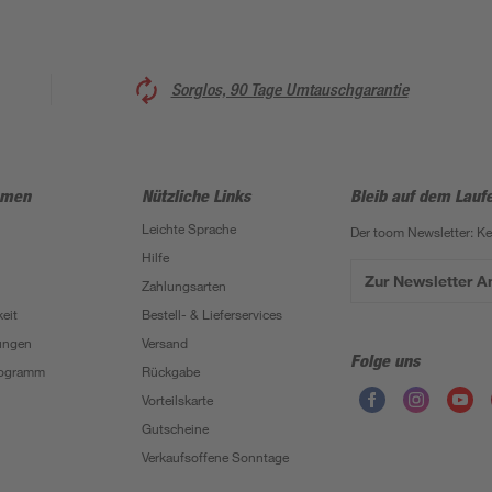
Sorglos, 90 Tage Umtauschgarantie
hmen
Nützliche Links
Bleib auf dem Lauf
Leichte Sprache
Der toom Newsletter: K
Hilfe
Zur Newsletter 
Zahlungsarten
eit
Bestell- & Lieferservices
ungen
Versand
Folge uns
Programm
Rückgabe
Vorteilskarte
Gutscheine
Verkaufsoffene Sonntage