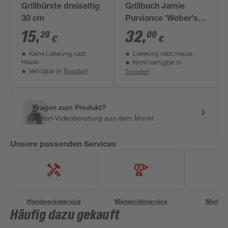
Grillbürste dreiseitig
Grillbuch Jamie
30 cm
Purviance 'Weber's
Grillbibel Vol. 2'
15
,
32
,
29
00
€
€
Keine Lieferung nach
Lieferung nach Hause
Hause
Nicht verfügbar in
Troisdorf
Troisdorf
Verfügbar in
Fragen zum Produkt?
Sofort-Videoberatung aus dem Markt
Unsere passenden Services
Handwerksservice
Mietgeräteservice
Miettra
Häufig dazu gekauft