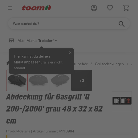
Mein Markt:
Troisdorf
✕
Hier kannst du deinen
, falls er nicht
Markt anpassen
/
Garten & Freizeit
/
Grills & Grillzubehör
/
Grillabdeckungen
/
Abd
stimmt.
+
3
Abdeckung für Gasgrill 'Q
200-/2000' grau 48 x 32 x 82
cm
Produktdetails
| Artikelnummer
:
4110984