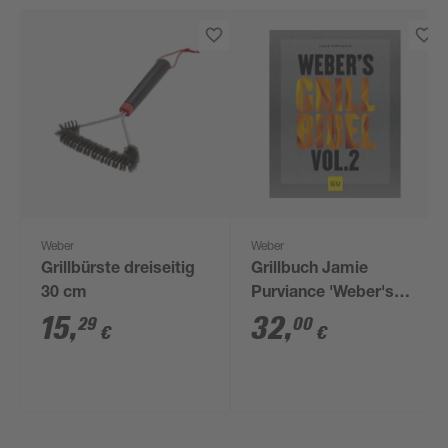
Weber
Weber
Grillbürste dreiseitig
Grillbuch Jamie
30 cm
Purviance 'Weber's
Grillbibel Vol. 2'
15
,
32
,
29
00
€
€