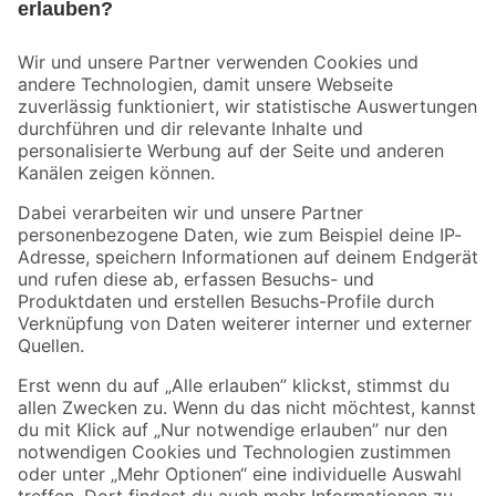
Bleib auf dem Laufenden mit unserem Newsletter
Der toom Newsletter: Keine Angebote und Aktionen mehr verpassen!
Zur Newsletter Anmeldung
Folge uns
Zahlungsarten
Versandarten
Sicher einkaufen
Jetzt die toom-App herunterladen