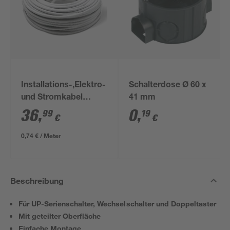
Installations-,Elektro-
Schalterdose Ø 60 x
und Stromkabel
41 mm
NYM-J 3x1,5mm² 50
36
,
0
,
99
19
€
€
m
0,74 € / Meter
Beschreibung
Für UP-Serienschalter, Wechselschalter und Doppeltaster
Mit geteilter Oberfläche
Einfache Montage