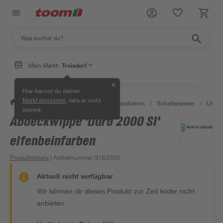
Mein Markt:
Troisdorf
✕
Hier kannst du deinen
, falls er nicht
Markt anpassen
/
Bauen & Renovieren
/
Elektroinstallation
/
Schalterserien
/
Unter
stimmt.
Abdeckwippe 'Duro 2000 SI'
elfenbeinfarben
Produktdetails
| Artikelnummer
:
9162550
Aktuell nicht verfügbar
Wir können dir dieses Produkt zur Zeit leider nicht
anbieten.