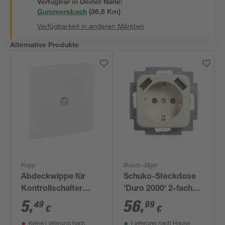
Verfügbar in Deiner Nähe:
Gummersbach
(
36,6
 Km)
Verfügbarkeit in anderen Märkten
Alternative Produkte
Kopp
Busch-Jäger
Abdeckwippe für
Schuko-Steckdose
Kontrollschalter
'Duro 2000' 2-fach
'Venedig' reinweiß
cremeweiß
5
,
56
,
49
99
€
€
Keine Lieferung nach
Lieferung nach Hause