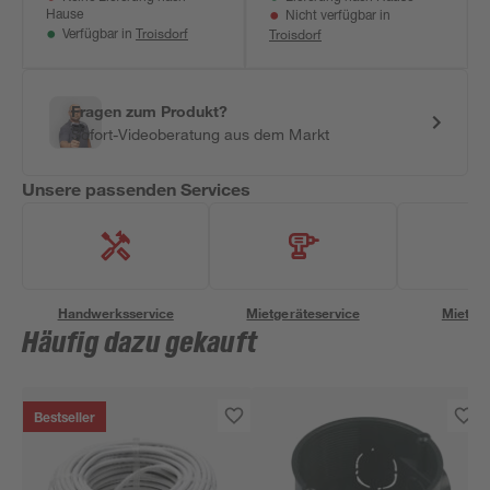
Hause
Nicht verfügbar in
Troisdorf
Troisdorf
Verfügbar in
Fragen zum Produkt?
Sofort-Videoberatung aus dem Markt
Unsere passenden Services
Handwerksservice
Mietgeräteservice
Miettra
Häufig dazu gekauft
Bestseller