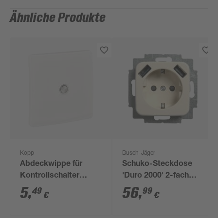
Ähnliche Produkte
Kopp
Busch-Jäger
Abdeckwippe für
Schuko-Steckdose
Kontrollschalter
'Duro 2000' 2-fach
'Venedig' reinweiß
cremeweiß
5
,
56
,
49
99
€
€